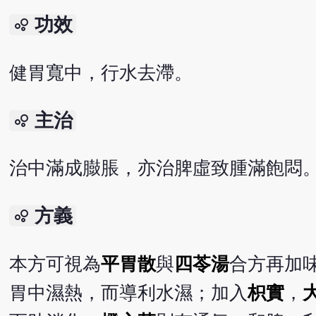
功效
bubble_chart
健胃寬中，行水去滯。
主治
bubble_chart
治中滿成臌脹，亦治脾虛致腫滿飽悶
方義
bubble_chart
本方可視為
平胃散
與
四苓湯
合方再加
胃中濕熱，而導利水濕；加入
枳實
，