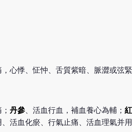
痛，心悸、怔忡、舌質紫暗、脈澀或弦
痛；
丹參
、活血行血，補血養心為輔；
用、活血化瘀、行氣止痛、活血理氣并