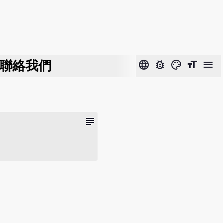
聯絡我們
language
bug_report
color_lens
format_size
menu
subject