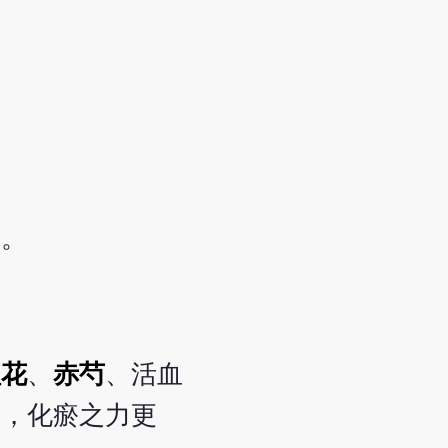
緊。
紅花
、
赤芍
、活血
用，化瘀之力更