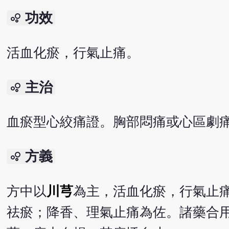
功效
bubble_chart
活血化瘀，行氣止痛。
主治
bubble_chart
血瘀型心絞痛證。胸部悶痛或心區劇
方義
bubble_chart
方中以
川芎
為主，活血化瘀，行氣止
祛瘀；降香、理氣止痛為佐。諸藥合