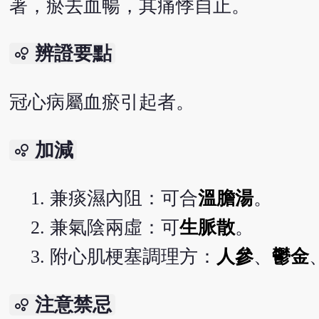
著，瘀去血暢，其痛悸自止。
辨證要點
bubble_chart
冠心病屬血瘀引起者。
加減
bubble_chart
兼痰濕內阻：可合
溫膽湯
。
兼氣陰兩虛：可
生脈散
。
附心肌梗塞調理方：
人參
、
鬱金
注意禁忌
bubble_chart