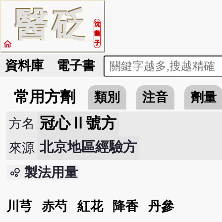
醫
砭
沈
藥
home
子
資料庫
電子書
常用方劑
類別
注音
劑量
冠心Ⅱ號方
方名
北京地區經驗方
來源
製法用量
bubble_chart
川芎
赤芍
紅花
降香
丹參