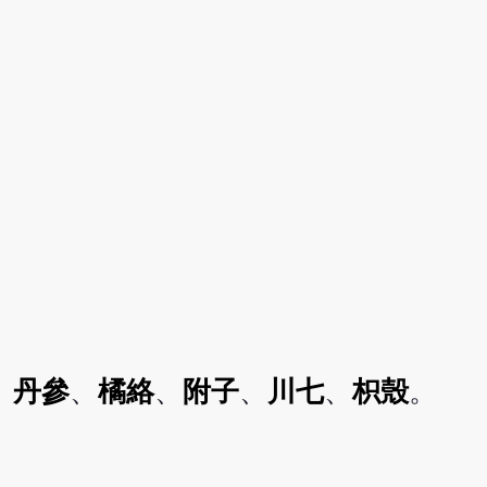
、
丹參
、
橘絡
、
附子
、
川七
、
枳殼
。