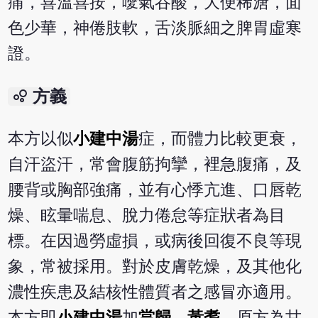
痛，喜溫喜按，噯氣吞酸，大便稀溏，面
色少華，神倦肢軟，舌淡脈細之脾胃虛寒
證。
bubble_chart
方義
本方以似
小建中湯
症，而體力比較更衰，
自汗盜汗，常會腹筋拘攣，裡急腹痛，及
腰背或胸部強痛，並有心悸亢進、口唇乾
燥、眩暈喘息、脫力倦怠等症狀者為目
標。在因過勞虛損，或病後回復不良等現
象，常被採用。對於皮膚乾燥，及其他化
濃性疾患及結核性體質者之感冒亦適用。
本方即
小建中湯
加
當歸
、
黃耆
。原方為甘