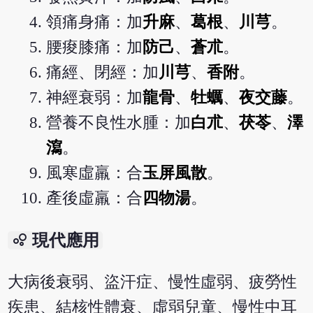
領痛身痛：加
升麻
、
葛根
、
川芎
。
腰痠膝痛：加
防己
、
蒼朮
。
痛經、閉經：加
川芎
、
香附
。
神經衰弱：加
龍骨
、
牡蠣
、
夜交藤
。
營養不良性水腫：加
白朮
、
茯苓
、
澤
瀉
。
風寒虛羸：合
玉屏風散
。
產後虛羸：合
四物湯
。
bubble_chart
現代應用
大病後衰弱、盜汗症、慢性虛弱、疲勞性
疾患、結核性體衰、虛弱兒童、慢性中耳