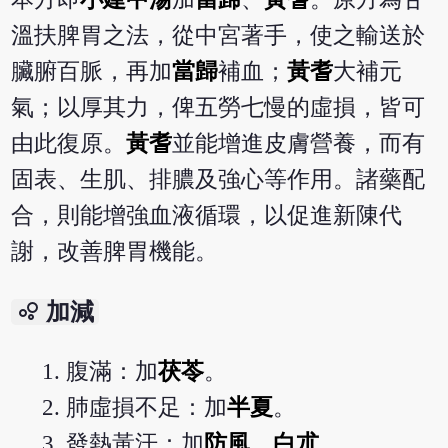
溫扶脾胃之法，從中宮著手，使之輸送於
臟腑百脈，再加
當歸
補血；
黃耆
大補元
氣；以厚其力，俾五勞七慢的虛損，皆可
由此復原。
黃耆
並能增進皮膚營養，而有
固表、生肌、排膿及強心等作用。諸藥配
合，則能增強血液循環，以促進新陳代
謝，改善脾胃機能。
bubble_chart
加減
腹滿：加
茯苓
。
肺虛損不足：加
半夏
。
發熱黃汗：加
防風
、
白朮
。