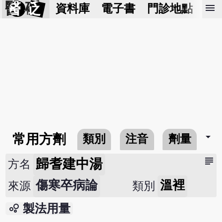
醫 砭
menu
資料庫
電子書
門診地點
預
arrow_drop_down
常用方劑
類別
注音
劑量
subject
歸耆建中湯
方名
傷寒卒病論
溫裡
來源
類別
bubble_chart
製法用量