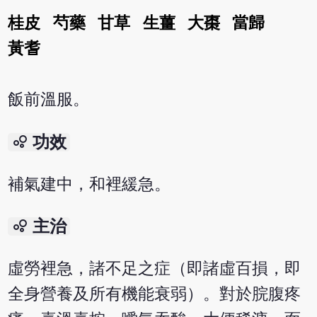
桂皮
芍藥
甘草
生薑
大棗
當歸
黃耆
飯前溫服。
bubble_chart
功效
補氣建中，和裡緩急。
bubble_chart
主治
虛勞裡急，諸不足之症（即諸虛百損，即
全身營養及所有機能衰弱）。對於脘腹疼