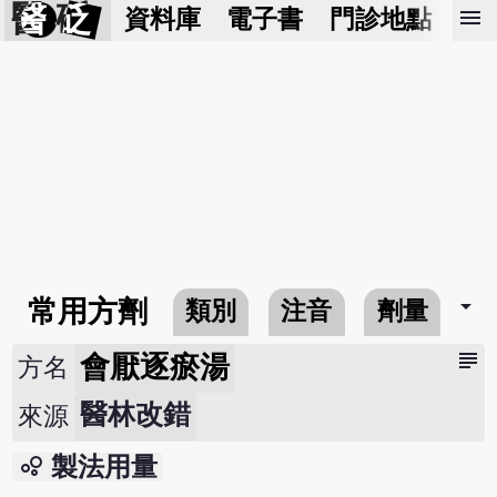
醫 砭
menu
資料庫
電子書
門診地點
預
arrow_drop_down
常用方劑
類別
注音
劑量
subject
會厭逐瘀湯
方名
醫林改錯
來源
bubble_chart
製法用量