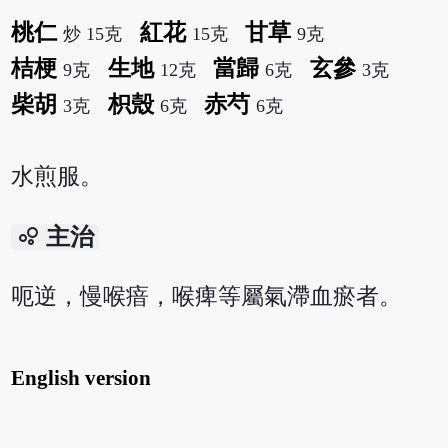
桃仁
紅花
甘草
炒 15克
15克
9克
桔梗
生地
當歸
玄參
9克
12克
6克
3克
柴胡
枳殼
赤芍
3克
6克
6克
水煎服。
bubble_chart
主治
呃逆，慢喉瘖，喉痺等屬氣滯血瘀者。
English version