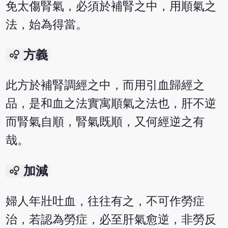
免太傷腎氣，必須於補腎之中，用順氣之
法，始為得當。
bubble_chart
方義
此方於補腎調經之中，而用引血歸經之
品，是和血之法實寓順氣之法也，肝不逆
而腎氣自順，腎氣既順，又何經逆之有
哉。
bubble_chart
加減
婦人年壯吐血，往往有之，不可作勞症
治，若認為勞症，必至肝氣愈逆，非勞反