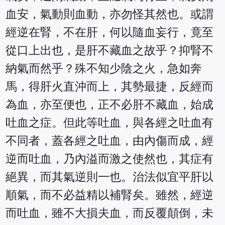
血安，氣動則血動，亦勿怪其然也。或謂
經逆在腎，不在肝，何以隨血妄行，竟至
從口上出也，是肝不藏血之故乎？抑腎不
納氣而然乎？殊不知少陰之火，急如奔
馬，得肝火直沖而上，其勢最捷，反經而
為血，亦至便也，正不必肝不藏血，始成
吐血之症。但此等吐血，與各經之吐血有
不同者，蓋各經之吐血，由內傷而成，經
逆而吐血，乃內溢而激之使然也，其症有
絕異，而其氣逆則一也。治法似宜平肝以
順氣，而不必益精以補腎矣。雖然，經逆
而吐血，雖不大損夫血，而反覆顛倒，未