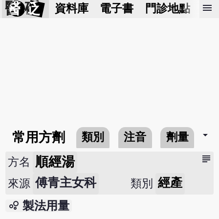
醫 砭
menu
資料庫
電子書
門診地點
預
arrow_drop_down
常用方劑
類別
注音
劑量
subject
順經湯
方名
傅青主女科
經產
來源
類別
bubble_chart
製法用量