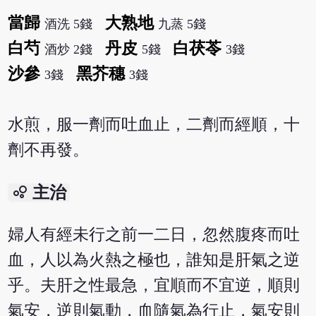
當歸
大熟地
酒洗 5錢
九蒸 5錢
白芍
丹皮
白茯苓
酒炒 2錢
5錢
3錢
沙參
黑芥穗
3錢
3錢
水煎，服一劑而吐血止，二劑而經順，十
劑不再發。
bubble_chart
主治
婦人有經未行之前一二日，忽然腹疼而吐
血，人以為火熱之極也，誰知是肝氣之逆
乎。夫肝之性最急，宜順而不宜逆，順則
氣安，逆則氣動，血隨氣為行止，氣安則