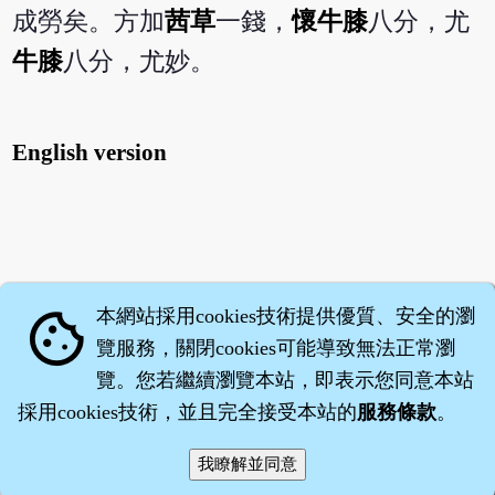
成勞矣。方加
茜草
一錢，
懷牛膝
八分，尤
牛膝
八分，尤妙。
English version
本網站採用cookies技術提供優質、安全的瀏
cookie
覽服務，關閉cookies可能導致無法正常瀏
覽。您若繼續瀏覽本站，即表示您同意本站
採用cookies技術，並且完全接受本站的
服務條款
。
智橐‧
醫砭
‧
沈藥子
©2008～2026