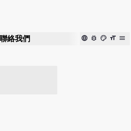
聯絡我們
language
bug_report
color_lens
format_size
menu