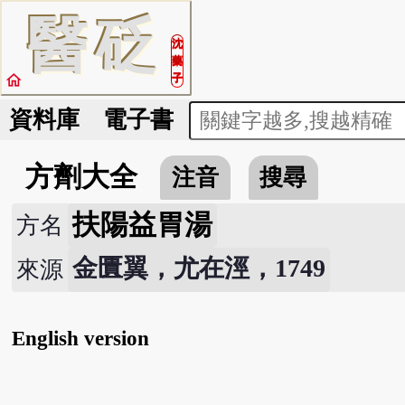
醫
砭
沈
藥
home
子
資料庫
電子書
方劑大全
注音
搜尋
扶陽益胃湯
方名
金匱翼，尤在涇，1749
來源
English version