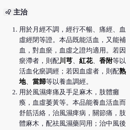
bubble_chart
主治
用於月經不調，經行不暢、痛經、血
虛經閉等證。本品既能活血，又能補
血，對血瘀，血虛之證均適用。若因
瘀滯者，則配
川芎
、
紅花
、
香附
等以
活血化瘀調經；若因血虛者，則配
熟
地
、
當歸
等以養血調經。
用於風濕痺痛及手足麻木，肢體癱
瘓，血虛萎黃等。本品能養血活血而
舒筋活絡，治風濕痺病，關節痛，肢
體麻木，配祛風濕藥同用；治中風後