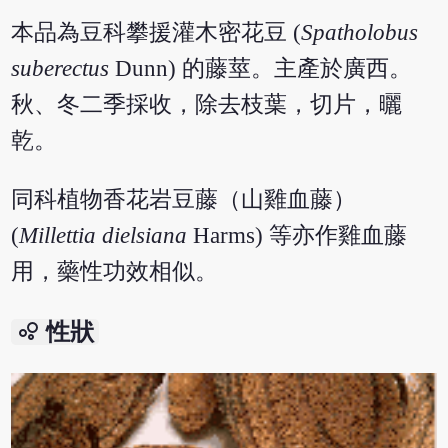
本品為豆科攀援灌木密花豆 (
Spatholobus
suberectus
Dunn) 的藤莖。主產於廣西。
秋、冬二季採收，除去枝葉，切片，曬
乾。
同科植物香花岩豆藤（山雞血藤）
(
Millettia dielsiana
Harms) 等亦作雞血藤
用，藥性功效相似。
bubble_chart
性狀