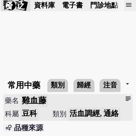
醫 砭
menu
資料庫
電子書
門診地點
預
arrow_drop_down
常用中藥
類別
歸經
注音
subject
雞血藤
藥名
豆科
活血調經
,
通絡
科屬
類別
bubble_chart
品種來源