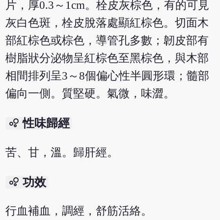
片，厚0.3～1cm。栓皮灰棕色，有的可見
灰白色斑，栓皮脫落處顯紅棕色。切面木
部紅棕色或棕色，導管孔多數；韌皮部有
樹脂狀分泌物呈紅棕色至黑棕色，與木部
相間排列呈3～8個偏心性半圓形環；髓部
偏向一側。質堅硬。氣微，味澀。
bubble_chart
性味歸經
苦、甘，溫。歸肝經。
bubble_chart
功效
行血補血，調經，舒筋活絡。