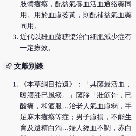
肢體癱瘓，配益氣養血活血通絡藥同
用。用於血虛萎黃，則配補益氣血藥
同用。
近代以雞血藤糖漿治白細胞減少症有
一定療效。
bubble_chart
文獻別錄
《本草綱目拾遺》：「其藤最活血，
暖腰膝已風痰。」藤膠「壯筋骨，已
酸痛，和酒服…治老人氣血虛弱，手
足麻木癱瘓等症；男子虛損，不能生
育及遺精白濁…婦人經血不調，赤白