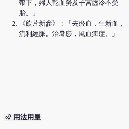
帶下，婦人乾血勞及子宮虛冷不受
胎。」
《飲片新參》：「去瘀血，生新血，
流利經脈。治暑痧，風血痺症。」
bubble_chart
用法用量