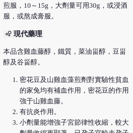
煎服，10～15g，大劑量可用30g，或浸酒
服，或熬成膏服。
bubble_chart
現代藥理
本品含雞血藤醇，鐵質，菜油甾醇，豆甾
醇及谷甾醇。
密花豆及山雞血藻煎劑對實驗性貧血
的家兔均有補血作用，密花豆的作用
強于山雞血藤。
有抗炎作用。
小劑量能增強子宮節律性收縮，較大