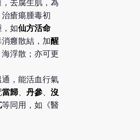
癰，去腐生肌，為
；治瘡瘍腫毒初
腫，如
仙方活命
毒消癰散結，加
醒
》海浮散；亦可更
溫通，能活血行氣
配
當歸
、
丹參
、
沒
艽
等同用，如《醫