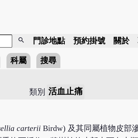
search
門診地點
預約掛號
關於
科屬
搜尋
活血止痛
類別
llia carterii
Birdw) 及其同屬植物皮