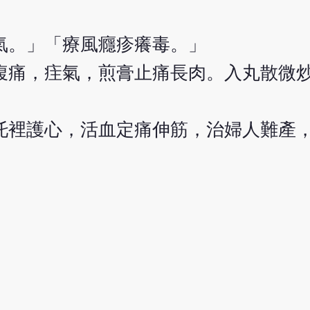
氣。」「療風癮疹癢毒。」
腹痛，疰氣，煎膏止痛長肉。入丸散微
托裡護心，活血定痛伸筋，治婦人難產