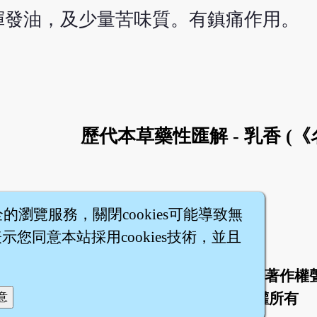
揮發油，及少量苦味質。有鎮痛作用。
歷代本草藥性匯解 - 乳香 (
全的瀏覽服務，關閉cookies可能導致無
您同意本站採用cookies技術，並且
於
聯絡我們
服務條款
隱私權條款
著作權
|
|
|
|
智橐‧
醫砭
‧
沈藥子
©2008～2026
著作權所有