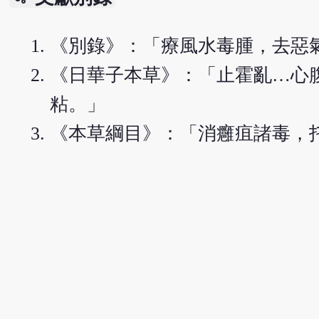
《別錄》：「療風水毒腫，去惡
《日華子本草》：「止霍亂…心
粘。」
《本草綱目》：「消癰疽諸毒，