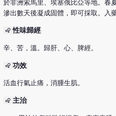
於非洲索馬里、埃塞俄比亞等地。春
滲出數天後凝成固體，即可採取。入
性味歸經
bubble_chart
辛、苦，溫。歸肝、心、脾經。
功效
bubble_chart
活血行氣止痛，消腫生肌。
主治
bubble_chart