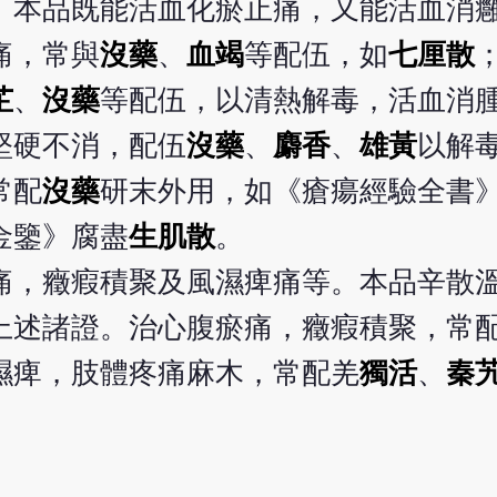
。本品既能活血化瘀止痛，又能活血消
痛，常與
沒藥
、
血竭
等配伍，如
七厘散
芷
、
沒藥
等配伍，以清熱解毒，活血消
堅硬不消，配伍
沒藥
、
麝香
、
雄黃
以解
常配
沒藥
研末外用，如《瘡瘍經驗全書
金鑒》腐盡
生肌散
。
痛，癥瘕積聚及風濕痺痛等。本品辛散
上述諸證。治心腹瘀痛，癥瘕積聚，常
濕痺，肢體疼痛麻木，常配羌
獨活
、
秦