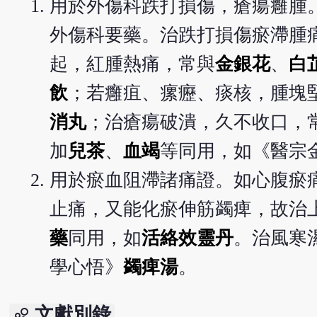
用於外傷科跌打損傷，瘡瘍癰腫
外傷科要藥。治跌打損傷瘀滯腫
起，紅腫熱痛，常與
金銀花
、
白
飲
；若癰疽、瘰癧、痰核，腫塊
消丸
；治瘡瘍破潰，久不收口，
加
兒茶
、
血竭
等同用，如《醫宗
用於瘀血阻滯諸痛證。如心腹瘀
止痛，又能化瘀伸筋蠲痺，故治
藥
同用，如
活絡效靈丹
。治風寒
學心悟》
蠲痺湯
。
文獻別錄
bubble_chart