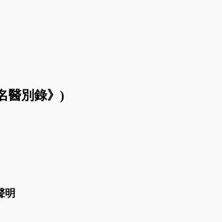
《名醫別錄》)
聲明