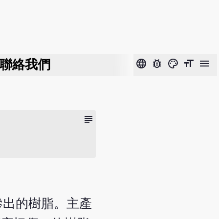
聯絡我們
language
bug_report
color_lens
format_size
menu
subject
部滲出的樹脂。主產