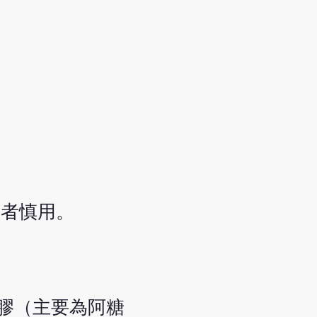
弱者慎用。
膠（主要為阿糖