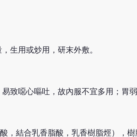
適量，生用或炒用，研末外敷。
，易致噁心嘔吐，故內服不宜多用；胃
脂酸，結合乳香脂酸，乳香樹脂烴），樹