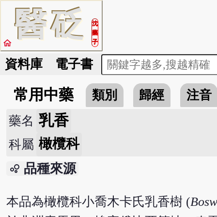
醫
砭
沈
藥
home
子
資料庫
電子書
常用中藥
類別
歸經
注音
乳香
藥名
橄欖科
科屬
品種來源
bubble_chart
本品為橄欖科小喬木卡氏乳香樹 (
Boswe