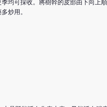
夏季均可採收。將樹幹的皮部由下向上
藥多炒用。