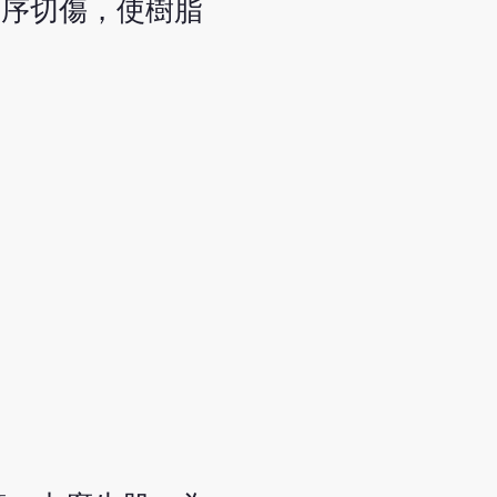
順序切傷，使樹脂