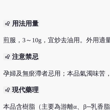
用法用量
bubble_chart
煎服，3～10g，宜炒去油用。外用
注意禁忌
bubble_chart
孕婦及無瘀滯者忌用；本品氣濁味苦
現代藥理
bubble_chart
本品含樹脂（主要為游離α、β─乳香