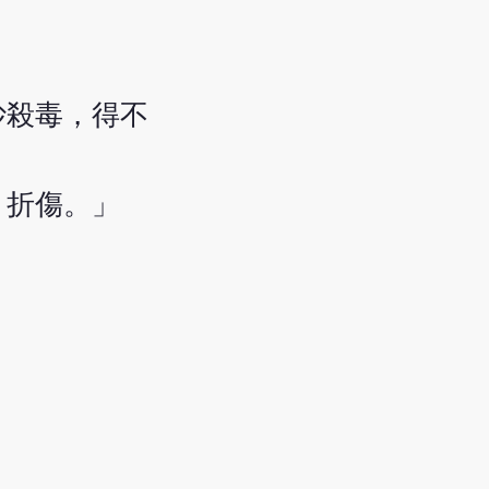
炒殺毒，得不
，折傷。」