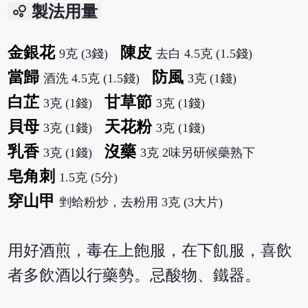
bubble_chart
製法用量
金銀花
陳皮
9克 (3錢)
去白 4.5克 (1.5錢)
當歸
防風
酒洗 4.5克 (1.5錢)
3克 (1錢)
白芷
甘草節
3克 (1錢)
3克 (1錢)
貝母
天花粉
3克 (1錢)
3克 (1錢)
乳香
沒藥
3克 (1錢)
3克 2味另研候藥熟下
皂角刺
1.5克 (5分)
穿山甲
剉蛤粉炒，去粉用 3克 (3大片)
用好酒煎，毒在上飽服，在下飢服，喜飲
者多飲酒以行藥勢。忌酸物、鐵器。