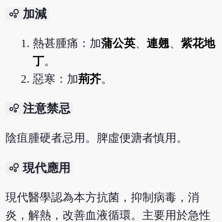
bubble_chart
加減
熱甚腫痛：加
蒲公英
、
連翹
、
紫花地
丁
。
惡寒：加
荊芥
。
bubble_chart
注意禁忌
陰疽腫硬者忌用。脾虛便溏者慎用。
bubble_chart
現代應用
現代醫學認為本方抗菌，抑制病毒，消
炎，解熱，改善血液循環。主要用於急性