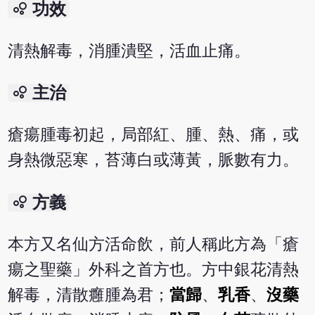
bubble_chart
功效
清熱解毒，消腫潰堅，活血止痛。
bubble_chart
主治
瘡瘍腫毒初起，局部紅、腫、熱、痛，或
身熱微惡寒，苔薄白或薄黃，脈數有力。
bubble_chart
方義
本方又名仙方活命飲，前人稱此方為「瘡
瘍之聖藥」外科之首方也。方中銀花清熱
解毒，清散癰腫為君；
當歸
、
乳香
、
沒藥