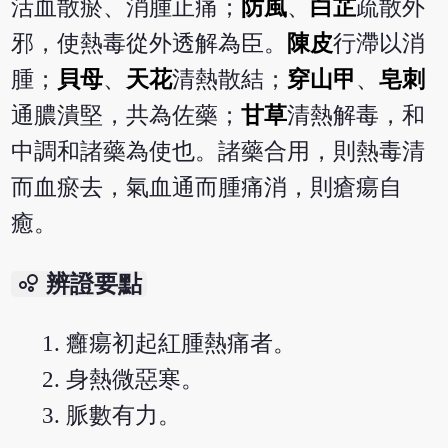
活血散瘀、消腫止痛；
防風
、
白芷
疏散外
邪，使熱毒從外透解為臣。
陳皮
行滯以消
腫；
貝母
、
天花
清熱散結；
穿山甲
、
皂刺
通膿潰堅，共為佐藥；
甘草
清熱解毒，和
中調和諸藥為使也。諸藥合用，則熱毒清
而血瘀去，氣血通而腫痛消，則瘡瘍自
癒。
bubble_chart
辨證要點
癰瘍初起紅腫熱痛者。
身熱微惡寒。
脈數有力。