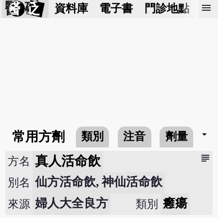
醫 砭
menu
資料庫
電子書
門診地點
預
arrow_drop_down
常用方劑
類別
注音
劑量
subject
真人活命飲
方名
仙方活命飲, 神仙活命飲
別名
婦人大全良方
癰瘍
來源
類別