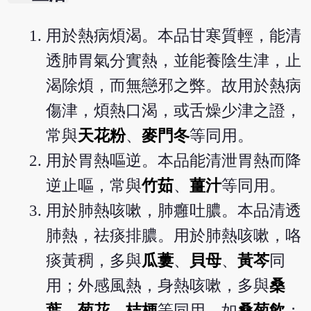
用於熱病煩渴。本品甘寒質輕，能清
透肺胃氣分實熱，並能養陰生津，止
渴除煩，而無戀邪之弊。故用於熱病
傷津，煩熱口渴，或舌燥少津之證，
常與
天花粉
、
麥門冬
等同用。
用於胃熱嘔逆。本品能清泄胃熱而降
逆止嘔，常與
竹茹
、
薑汁
等同用。
用於肺熱咳嗽，肺癰吐膿。本品清透
肺熱，祛痰排膿。用於肺熱咳嗽，咯
痰黃稠，多與
瓜蔞
、
貝母
、
黃芩
同
用；外感風熱，身熱咳嗽，多與
桑
葉
、
菊花
、
桔梗
等同用，如
桑菊飲
；