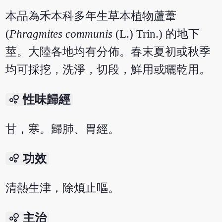
本品為禾本科多年生草本植物蘆葦
(
Phragmites communis
(L.) Trin.) 的地下
莖。大陸各地均有分佈。春末夏初或秋季
均可採挖，洗淨，切段，鮮用或曬乾用。
bubble_chart
性味歸經
甘，寒。歸肺、胃經。
bubble_chart
功效
清熱生津，除煩止嘔。
bubble_chart
主治