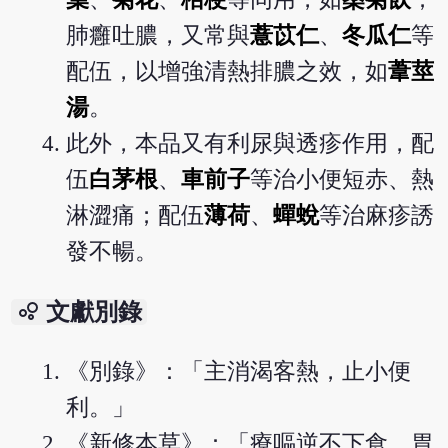
肺癰吐膿，又常與
薏苡仁
、
冬瓜仁
等
配伍，以增強清熱排膿之效，如
葦莖
湯
。
此外，本品又有利尿與透疹作用，配
伍
白茅根
、
車前子
等治小便短赤、熱
淋澀痛；配伍
薄荷
、
蟬蛻
等治麻疹誘
發不暢。
bubble_chart
文獻別錄
《別錄》：「主消渴客熱，止小便
利。」
《新修本草》：「療嘔逆不下食，胃