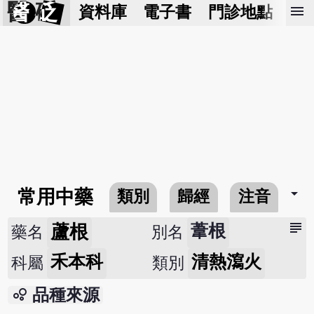
醫 砭
menu
資料庫
電子書
門診地點
預
arrow_drop_down
常用中藥
類別
歸經
注音
subject
蘆根
葦根
藥名
別名
禾本科
清熱瀉火
科屬
類別
bubble_chart
品種來源