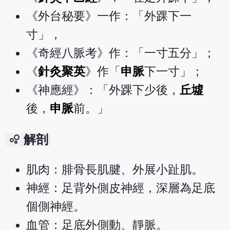
《外台秘要》一作：「外踝下一
寸」，
《奇經八脈考》作：「一寸五分」；
《
針灸聚英
》作「
申脈
下一寸」；
《神應經》：「外踝下少後，
丘墟
後，
申脈
前。」
bubble_chart
解剖
肌肉：腓骨長肌腱、外展小趾肌。
神經：足背外側皮神經，深層為足底
個側神經。
血管：足底外側動、靜脈。