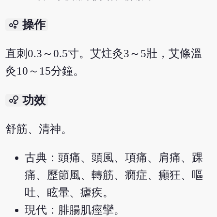
bubble_chart
操作
直刺0.3～0.5寸。艾炷灸3～5壯，艾條溫
灸10～15分鐘。
bubble_chart
功效
舒筋、清神。
古典：頭痛、頭風、項痛、肩痛、踝
痛、歷節風、轉筋、癇症、癲狂、嘔
吐、眩暈、瘧疾。
現代：腓腸肌痙攣。