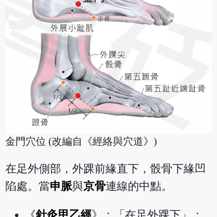
金門穴位 (改編自《經絡與穴道》)
在足外側部，外踝前緣直下，骰骨下緣凹
陷處。當
申脈
與
京骨
連線的中點。
《
針灸甲乙經
》：「在足外踝下」；