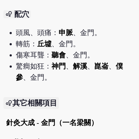
bubble_chart
配穴
頭風、頭痛：
申脈
、金門。
轉筋：
丘墟
、金門。
傷寒耳聾：
聽會
、金門。
驚癎如狂：
神門
、
解溪
、
崑崙
、
僕
參
、金門。
其它相關項目
針灸大成 - 金門（一名梁關）