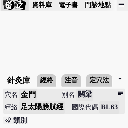
醫 砭
menu
資料庫
電子書
門診地點
預
arrow_drop_down
針灸庫
經絡
注音
定穴法
常
subject
金門
關梁
穴名
別名
足太陽膀胱經
BL63
經絡
國際代碼
bubble_chart
類別