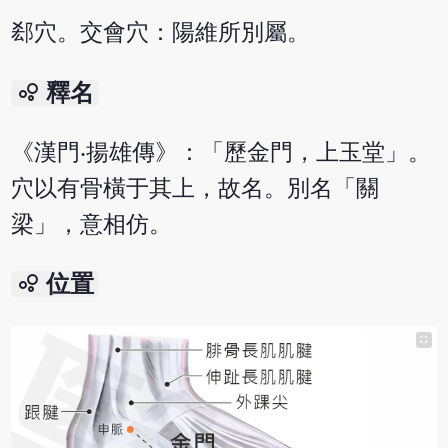
郄穴。交會穴：陽維所別屬。
bubble_chart
釋名
《漢門‧揚雄傳》：「歷金門，上玉堂」。
穴以有骨橫于其上，故名。別名「關
梁」，意相仿。
bubble_chart
位置