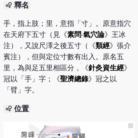
bubble_chart
釋名
手，指上肢；里，意指「寸」。原意指穴
在天府下五寸（見《
素問
‧
氣穴論
》王冰
注），又說尺澤之後五寸（《
類經
》張介
賓注），但與定位寸數有出入。原名五
里，為與足五里相區分，《
針灸資生經
》
冠以「手」字；《
聖濟總錄
》冠之以
「臂」字。
bubble_chart
位置