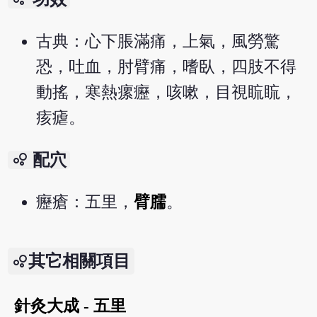
古典：心下脹滿痛，上氣，風勞驚
恐，吐血，肘臂痛，嗜臥，四肢不得
動搖，寒熱瘰癧，咳嗽，目視䀮䀮，
痎瘧。
bubble_chart
配穴
癧瘡：五里，
臂臑
。
其它相關項目
針灸大成 - 五里