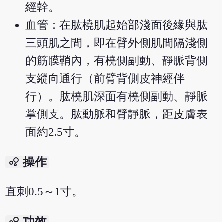
經幹。
血管：在肱橈肌起始部淺面後緣與肱
三頭肌之間，即在臂外側肌間隔淺側
的筋膜鞘內，有橈側副動、靜脈背側
支縱向通行（前臂背側皮神經伴
行）。肱橈肌深面有橈側副動、靜脈
掌側支。肱動脈和臂靜脈，距皮膚表
面約2.5寸。
bubble_chart
操作
直刺0.5～1寸。
bubble_chart
功效