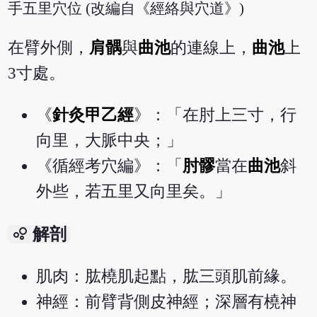
手五里穴位 (改編自《經絡與穴道》)
在臂外側，
肩髃
與
曲池
的連線上，
曲池
上
3寸處。
《
針灸甲乙經
》：「在肘上三寸，行
向里，大脈中央；」
《循經考穴編》：「
肘髎
當在
曲池
斜
外些，若五里又向里矣。」
bubble_chart
解剖
肌肉：肱橈肌起點，肱三頭肌前緣。
神經：前臂背側皮神經；深層有橈神