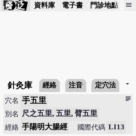
醫 砭
menu
資料庫
電子書
門診地點
預
arrow_drop_down
針灸庫
經絡
注音
定穴法
常
subject
手五里
穴名
尺之五里, 五里, 臂五里
別名
手陽明大腸經
LI13
經絡
國際代碼