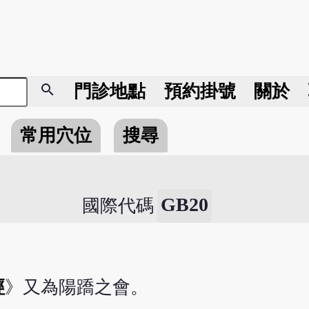
search
門診地點
預約掛號
關於
常用穴位
搜尋
GB20
國際代碼
經
》又為陽蹻之會。