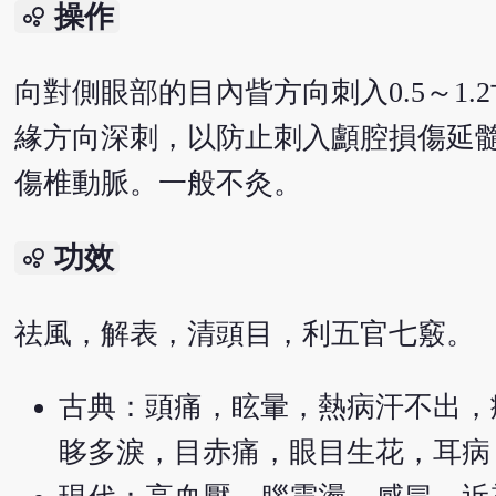
操作
bubble_chart
向對側眼部的目內眥方向刺入0.5～1
緣方向深刺，以防止刺入顱腔損傷延
傷椎動脈。一般不灸。
功效
bubble_chart
祛風，解表，清頭目，利五官七竅。
古典：頭痛，眩暈，熱病汗不出，
眵多淚，目赤痛，眼目生花，耳病