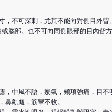
.2寸，不可深刺，尤其不能向對側目外
髓或腦部。也不可向同側眼部的目內眥
瘧，中風不語，癭氣，頸項強痛，目不
，鼻鼽衄，筋攣不收。