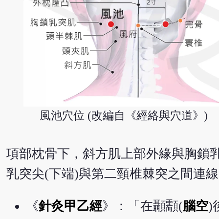
風池穴位 (改編自《經絡與穴道》)
項部枕骨下，斜方肌上部外緣與胸鎖
乳突尖(下端)與第二頸椎棘突之間連
《
針灸甲乙經
》：「在顳顬(
腦空