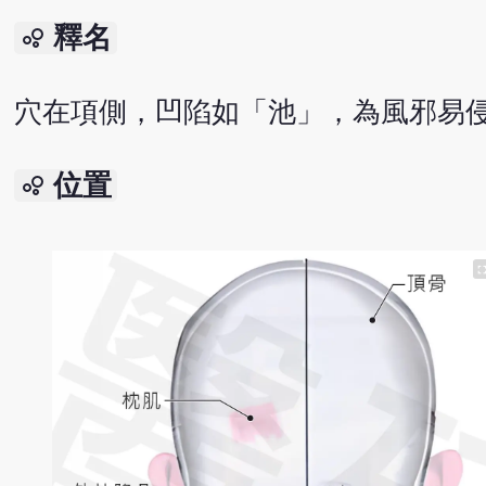
釋名
bubble_chart
穴在項側，凹陷如「池」，為風邪易
位置
bubble_chart