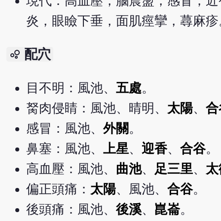
現代：高血壓，腦震盪，感冒，近
炎，眼瞼下垂，面肌痙攣，蕁麻疹
配穴
bubble_chart
目不明：風池、
五處
。
胬肉侵睛：風池、晴明、
太陽
、
合
感冒：風池、
外關
。
鼻塞：風池、
上星
、
迎香
、
合谷
。
高血壓：風池、
曲池
、
足三里
、
太
偏正頭痛：
太陽
、風池、
合谷
。
後頭痛：風池、
後溪
、
崑崙
。