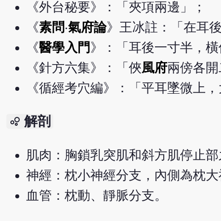
《外台秘要》：「夾項兩邊」；
《
素問
‧
氣府論
》王冰註：「在耳
《
醫學入門
》：「耳後一寸半，橫
《針方六集》：「俠
風府
兩傍各開
《循經考穴編》：「平耳墜微上，
解剖
bubble_chart
肌肉：胸鎖乳突肌和斜方肌停止部
神經：枕小神經分支，內側為枕大
血管：枕動、靜脈分支。