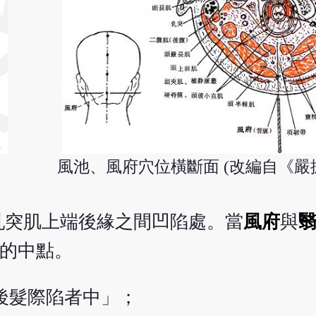
風池、風府穴位橫斷面 (改編自《嚴
乳突肌上端後緣之間凹陷處。當
風府
與
線的中點。
)後髮際陷者中」；