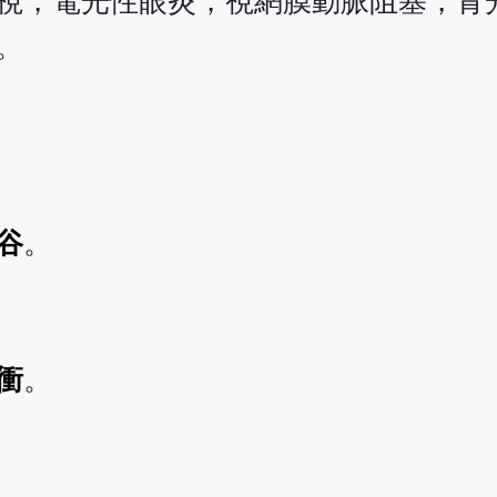
視，電光性眼炎，視網膜動脈阻塞，青
。
谷
。
衝
。