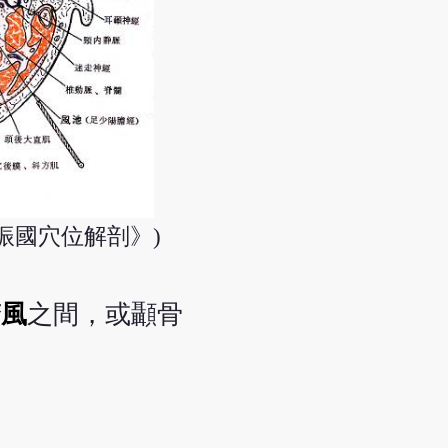
振國穴位解剖》)
翳風
之間，或顳骨