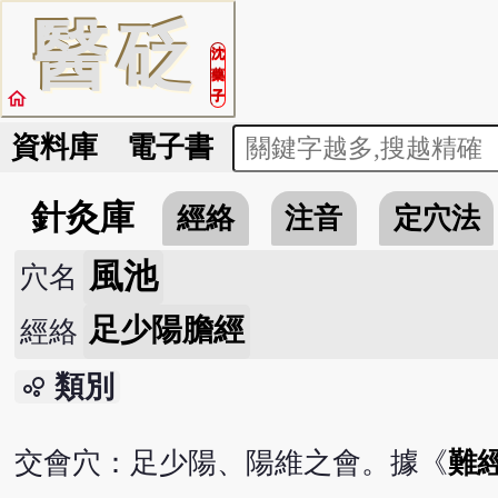
醫
砭
沈
藥
home
子
資料庫
電子書
針灸庫
經絡
注音
定穴法
風池
穴名
足少陽膽經
經絡
類別
bubble_chart
交會穴：足少陽、陽維之會。據《
難