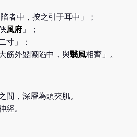
後陷者中，按之引于耳中」；
俠
風府
」；
二寸」；
大筋外髮際陷中，與
翳風
相齊」。
之間，深層為頭夾肌。
神經。