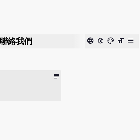
聯絡我們
language
bug_report
color_lens
format_size
menu
subject