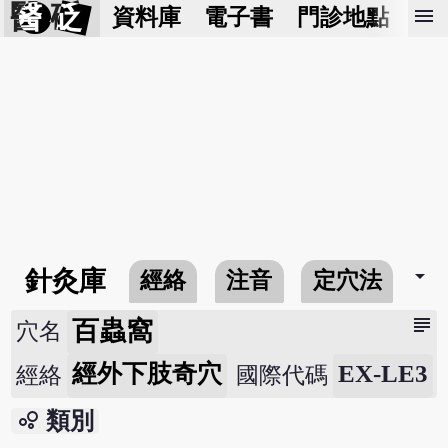
醫 砭
menu
資料庫
電子書
門診地點
預
arrow_drop_down
針灸庫
經絡
注音
定穴法
常
subject
百蟲窩
穴名
經外下肢奇穴
EX-LE3
經絡
國際代碼
bubble_chart
類別