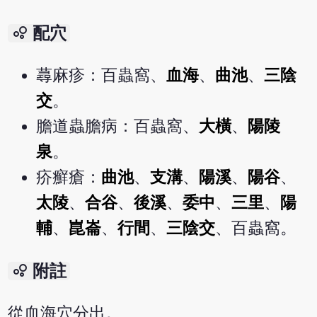
bubble_chart
配穴
蕁麻疹：百蟲窩、
血海
、
曲池
、
三陰
交
。
膽道蟲膽病：百蟲窩、
大橫
、
陽陵
泉
。
疥癬瘡：
曲池
、
支溝
、
陽溪
、
陽谷
、
太陵
、
合谷
、
後溪
、
委中
、
三里
、
陽
輔
、
崑崙
、
行間
、
三陰交
、百蟲窩。
bubble_chart
附註
從血海穴分出。