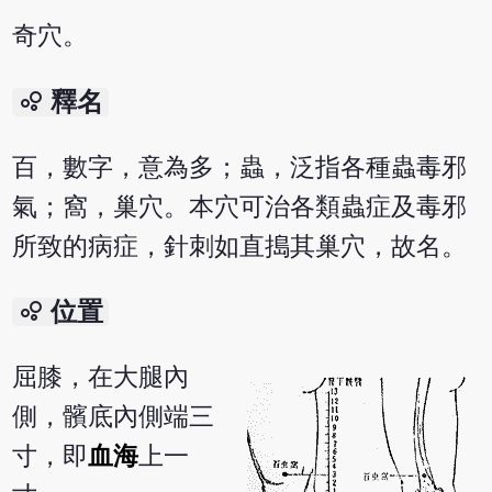
奇穴。
bubble_chart
釋名
百，數字，意為多；蟲，泛指各種蟲毒邪
氣；窩，巢穴。本穴可治各類蟲症及毒邪
所致的病症，針刺如直搗其巢穴，故名。
bubble_chart
位置
屈膝，在大腿內
側，髕底內側端三
寸，即
血海
上一