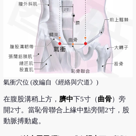
氣衝穴位 (改編自《經絡與穴道》)
在腹股溝稍上方，
臍中
下5寸（
曲骨
）旁
開2寸。當恥骨聯合上緣中點旁開2寸，股
動脈搏動處。