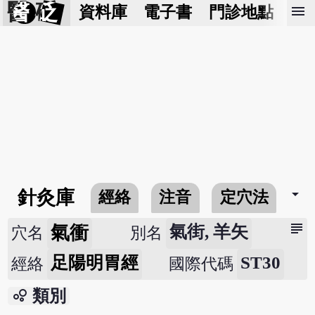
醫 砭
menu
資料庫
電子書
門診地點
預
arrow_drop_down
針灸庫
經絡
注音
定穴法
常
subject
氣衝
氣街, 羊矢
穴名
別名
足陽明胃經
ST30
經絡
國際代碼
bubble_chart
類別