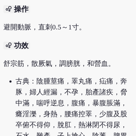
bubble_chart
操作
避開動脈，直刺0.5～1寸。
bubble_chart
功效
舒宗筋，散厥氣，調膀胱，和營血。
古典：陰腫莖痛，睪丸痛，疝痛，奔
豚，婦人經漏，不孕，胎產諸疾，脅
中滿，喘呼逆息，腹痛，暴腹脹滿，
癃淫濼，身熱，腰痛控睪，少腹及股
卒俯不得仰，脫肛，熱淋閉不得尿，
石水，難產，子上搶心，陰萎，脾胃