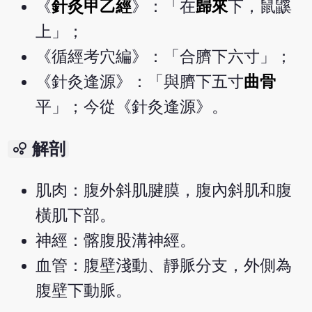
《
針灸甲乙經
》：「在
歸來
下，鼠鼷
上」；
《循經考穴編》：「合臍下六寸」；
《針灸逢源》：「與臍下五寸
曲骨
平」；今從《針灸逢源》。
bubble_chart
解剖
肌肉：腹外斜肌腱膜，腹內斜肌和腹
橫肌下部。
神經：髂腹股溝神經。
血管：腹壁淺動、靜脈分支，外側為
腹壁下動脈。