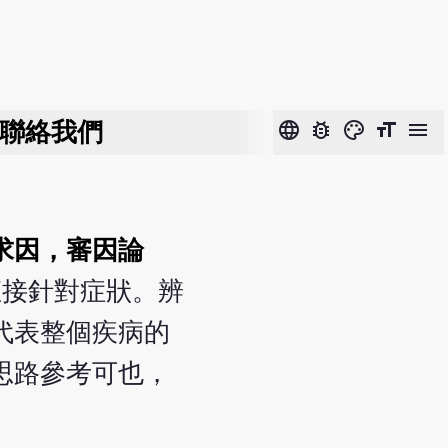
聯絡我們
language
bug_report
color_lens
format_size
menu
求因，審因論
直接針對症狀。辨
代表整個疾病的
思路參考可也，