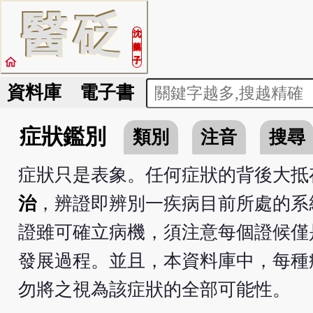
醫
砭
沈
藥
home
子
資料庫
電子書
症狀鑑別
類別
注音
搜尋
症狀只是表象。任何症狀的背後大抵
治
，辨證即辨別一疾病目前所處的系統
證雖可確立病機，須注意每個證候僅
發展過程。並且，本資料庫中，每種
勿將之視為該症狀的全部可能性。