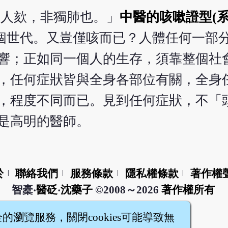
令人欬，非獨肺也。」
中醫的咳嗽證型(
個世代。又豈僅咳而已？人體任何一部
響；正如同一個人的生存，須靠整個社
，任何症狀皆與全身各部位有關，全身
，程度不同而已。見到任何症狀，不「
是高明的醫師。
於
聯絡我們
服務條款
隱私權條款
著作權
|
|
|
|
智橐‧
醫砭
‧
沈藥子
©2008～2026
著作權所有
全的瀏覽服務，關閉cookies可能導致無