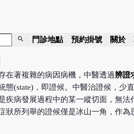
search
門診地點
預約掛號
關於
存在著複雜的病因病機，中醫透過
辨證
態(state)，即證候。中醫治證候，少
是疾病發展過程中的某一縱切面，無法
症狀所列舉的證候僅是冰山一角，作為