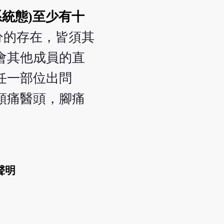
系統態)至少有十
分的存在，皆須其
會其他成員的直
任一部位出問
頭痛醫頭，腳痛
聲明