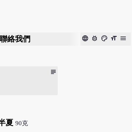
聯絡我們
language
bug_report
color_lens
format_size
menu
subject
半夏
90克