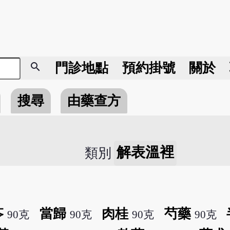
search
門診地點
預約掛號
關於
搜尋
由藥查方
解表溫裡
類別
苓
當歸
肉桂
芍藥
90克
90克
90克
90克