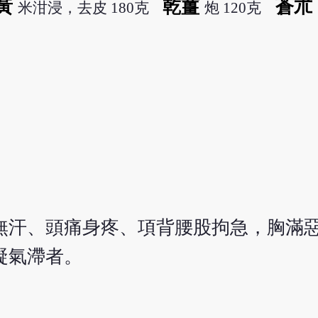
黃
乾薑
蒼朮
米泔浸，去皮 180克
炮 120克
無汗、頭痛身疼、項背腰股拘急，胸滿
凝氣滯者。