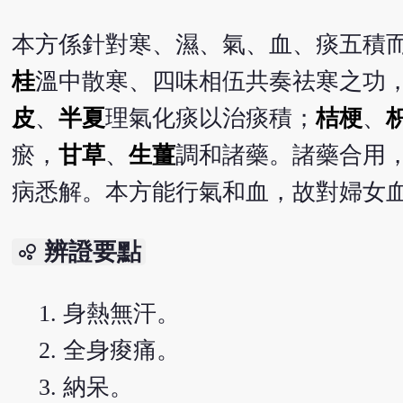
本方係針對寒、濕、氣、血、痰五積
桂
溫中散寒、四味相伍共奏祛寒之功
皮
、
半夏
理氣化痰以治痰積；
桔梗
、
瘀，
甘草
、
生薑
調和諸藥。諸藥合用
病悉解。本方能行氣和血，故對婦女
辨證要點
bubble_chart
身熱無汗。
全身痠痛。
納呆。