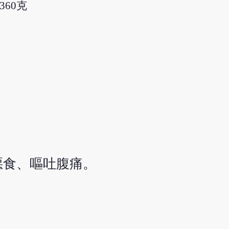
360克
惡食、嘔吐腹痛。