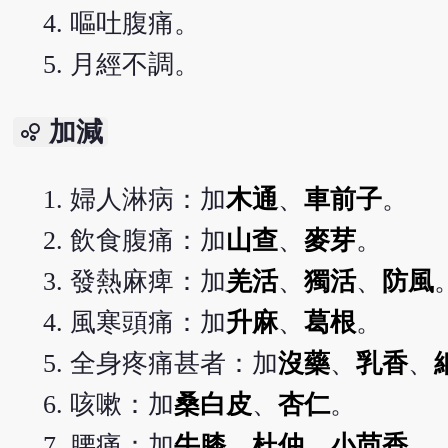
嘔吐腹痛。
月經不調。
加減
bubble_chart
婦人淋病：加
木通
、
車前子
。
飲食腹痛：加
山查
、
麥芽
。
發熱麻痺：加
羌活
、
獨活
、
防風
風寒頭痛：加
升麻
、
葛根
。
全身疼痛甚者：加
沒藥
、
乳香
、
咳嗽：加
桑白皮
、
杏仁
。
腰痛：加
牛膝
、
杜仲
、
小茴香
。