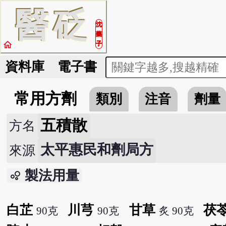
醫
砭
沈
藥
home
子
資料庫
電子書
常用方劑
類別
注音
劑量
五積散
方名
太平惠民和劑局方
來源
製法用量
bubble_chart
白芷
川芎
甘草
茯
90克
90克
炙 90克