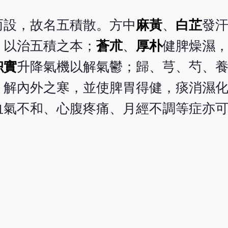
而設，故名五積散。方中
麻黃
、
白芷
發
，以治五積之本；
蒼朮
、
厚朴
健脾燥濕
枳實
升降氣機以解氣鬱；歸、芎、芍、
，解內外之寒，並使脾胃得健，痰消濕
血氣不和、心腹疼痛、月經不調等症亦