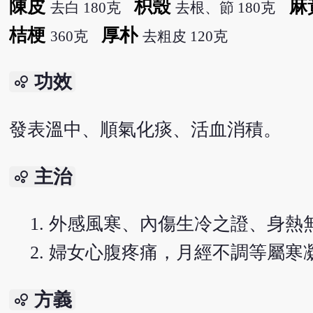
陳皮
枳殼
麻
去白 180克
去根、節 180克
桔梗
厚朴
360克
去粗皮 120克
功效
bubble_chart
發表溫中、順氣化痰、活血消積。
主治
bubble_chart
外感風寒、內傷生冷之證、身熱
婦女心腹疼痛，月經不調等屬寒
方義
bubble_chart