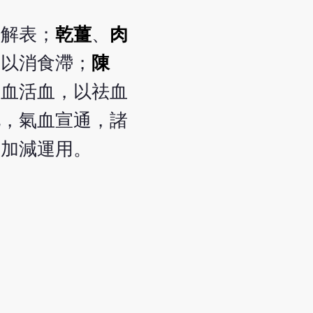
汗解表；
乾薑
、
肉
，以消食滯；
陳
養血活血，以祛血
化，氣血宣通，諸
可加減運用。