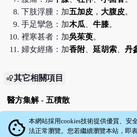
下肢浮腫：加
五加皮
，
大腹皮
。
手足攣急：加
木瓜
、
牛膝
。
裡寒甚者：加
吳茱萸
。
婦女經痛：加
香附
、
延胡索
、
丹
其它相關項目
醫方集解 - 五積散
English version
cookie
本網站採用cookies技術提供優質、安
法正常瀏覽。您若繼續瀏覽本站，即表示