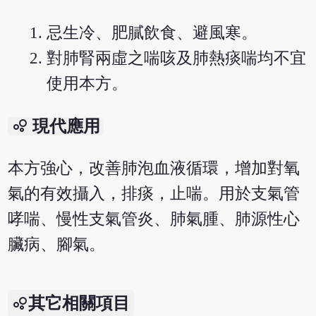
忌生冷、肥膩飲食、避風寒。
對肺腎兩虛之喘咳及肺熱痰喘均不宜
使用本方。
bubble_chart
現代應用
本方強心，改善肺泡血液循環，增加對氧
氣的有效攝入，排痰，止喘。用於支氣管
哮喘、慢性支氣管炎、肺氣腫、肺源性心
臟病、腳氣。
其它相關項目