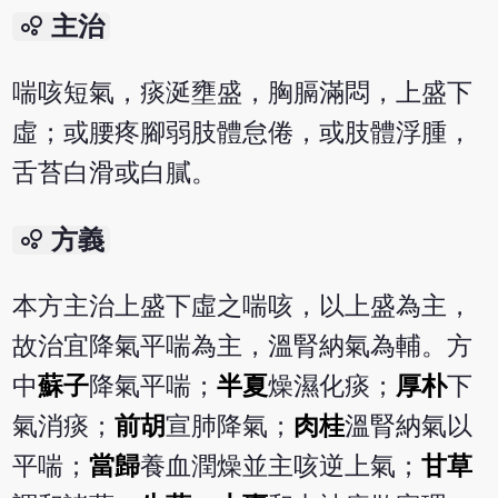
bubble_chart
主治
喘咳短氣，痰涎壅盛，胸膈滿悶，上盛下
虛；或腰疼腳弱肢體怠倦，或肢體浮腫，
舌苔白滑或白膩。
bubble_chart
方義
本方主治上盛下虛之喘咳，以上盛為主，
故治宜降氣平喘為主，溫腎納氣為輔。方
中
蘇子
降氣平喘；
半夏
燥濕化痰；
厚朴
下
氣消痰；
前胡
宣肺降氣；
肉桂
溫腎納氣以
平喘；
當歸
養血潤燥並主咳逆上氣；
甘草