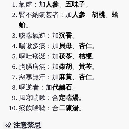
氣虛：加
人參
、
五味子
。
腎不納氣甚者：加
人參
、
胡桃
、
蛤
蚧
。
咳喘氣逆：加
沉香
。
喘嗽多痰：加
貝母
、
杏仁
。
嘔吐痰涎：加
茯苓
、
桔梗
。
胸膈痞滿：加
柴胡
、
黃芩
。
惡寒無汗：加
麻黃
、
杏仁
。
嘔逆者：加
代赭石
。
風寒喘嗽：合
定喘湯
。
痰飲喘嗽：合
二陳湯
。
bubble_chart
注意禁忌