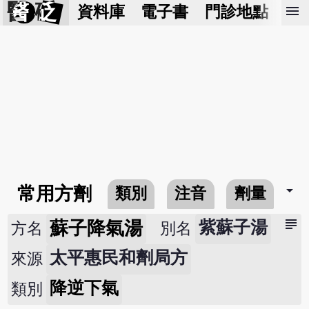
醫 砭
menu
資料庫
電子書
門診地點
預
arrow_drop_down
常用方劑
類別
注音
劑量
subject
蘇子降氣湯
紫蘇子湯
方名
別名
太平惠民和劑局方
來源
降逆下氣
類別