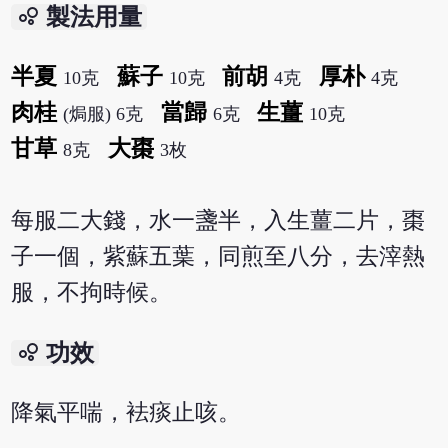
bubble_chart
製法用量
半夏
蘇子
前胡
厚朴
10克
10克
4克
4克
肉桂
當歸
生薑
(焗服) 6克
6克
10克
甘草
大棗
8克
3枚
每服二大錢，水一盞半，入生薑二片，棗
子一個，紫蘇五葉，同煎至八分，去滓熱
服，不拘時候。
bubble_chart
功效
降氣平喘，袪痰止咳。