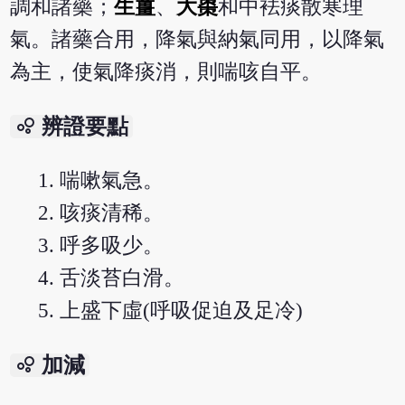
調和諸藥；
生薑
、
大棗
和中袪痰散寒理
氣。諸藥合用，降氣與納氣同用，以降氣
為主，使氣降痰消，則喘咳自平。
bubble_chart
辨證要點
喘嗽氣急。
咳痰清稀。
呼多吸少。
舌淡苔白滑。
上盛下虛(呼吸促迫及足冷)
bubble_chart
加減