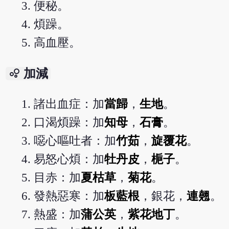
便秘。
煩躁。
高血壓。
bubble_chart
加減
諸出血症：加
當歸
，
生地
。
口渴煩躁：加
知母
，
石膏
。
噁心嘔吐者：加
竹茹
，
旋覆花
。
易怒心煩：加
牡丹皮
，
梔子
。
目赤：加
夏枯草
，
菊花
。
發熱惡寒：加
板藍根
，銀花，
連翹
。
熱盛：加
蒲公英
，
紫花地丁
。