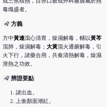
或三焦積熱，目赤口瘡或外科癰腫屬於熱
毒熾盛者。
bubble_chart
方義
方中
黃連
瀉心清胃，燥濕解毒，輔以
黃芩
瀉肺，燥濕解毒；
大黃
瀉火通腑解毒，引
火下行，諸藥合用，共奏清熱解毒，燥濕
泄熱之功效。
bubble_chart
辨證要點
諸出血。
上衝顏面潮紅。