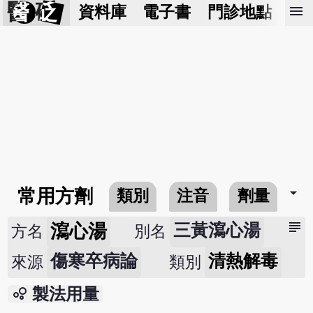
醫 砭
menu
資料庫
電子書
門診地點
預
arrow_drop_down
常用方劑
類別
注音
劑量
subject
瀉心湯
三黃瀉心湯
方名
別名
傷寒卒病論
清熱解毒
來源
類別
bubble_chart
製法用量