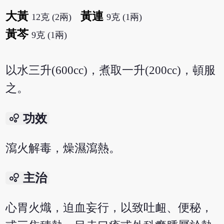
大黃
黃連
12克 (2兩)
9克 (1兩)
黃芩
9克 (1兩)
以水三升(600cc)，煮取一升(200cc)，頓服
之。
bubble_chart
功效
瀉火解毒，燥濕瀉熱。
bubble_chart
主治
心胃火熾，迫血妄行，以致吐衄、便秘，