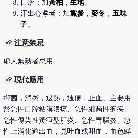
口瘡：加
黃柏
，
生地
。
汗出心悸者：加
黨參
，
麥冬
，
五味
子
。
bubble_chart
注意禁忌
虛人無熱者忌用。
bubble_chart
現代應用
抑菌，消炎，退熱，通便，止血。主要用
於急性口腔粘膜潰瘍、急性細菌性痢疾、
急性傳染性黃疸型肝炎、急性胃腸炎、急
性上消化道出血，見吐血或吜血，血色鮮