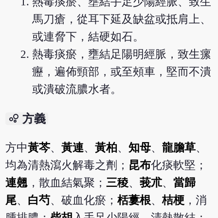
熱毒痰瘀、壅結手足少陽經脈、致生
馬刀瘡，從耳下延及缺盆或抵肩上、
或連脅下，結硬如石。
熱毒痰瘀，壅結足陽明經脈，致生瘰
癧，遍佈頸部，或至頰車，堅而不潰
或潰破流膿水者。
bubble_chart
方義
方中
黃芩
、
黃連
、
黃柏
、
知母
、
龍膽草
、
均為清熱瀉火解毒之劑；
昆布
化痰軟堅；
連翹
，散血結氣聚；
三稜
、
莪朮
、
當歸
尾
、
白芍
、破血化瘀；
栝蔞根
、
桔梗
，消
腫排膿；
柴胡
入手足少陽經，清熱散結；