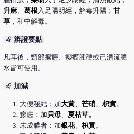
升麻
、
葛根
入足陽明經，解毒升陽；
甘
草
，和中解毒。
bubble_chart
辨證要點
凡耳後，頸部瘰癧、癭瘤腫硬或已潰流膿
水皆可使用。
bubble_chart
加減
大便秘結：加
大黃
、
芒硝
、
枳實
。
瘰癧：加
貝母
、
夏枯草
。
未成膿者：加
銀花
、
枳實
。