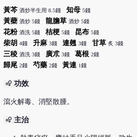
黃芩
知母
酒炒半生用 8.5錢
5錢
黃蘗
龍膽草
酒炒 5錢
酒炒 5錢
花粉
桔梗
昆布
酒洗 5錢
5錢
5錢
柴胡
升麻
連翹
甘草
4錢
3錢
3錢
炙 3錢
三稜
廣朮
葛根
酒洗 3錢
3錢
2錢
歸尾
芍藥
黃連
2錢
2錢
1錢
bubble_chart
功效
瀉火解毒、消堅散腫。
bubble_chart
主治