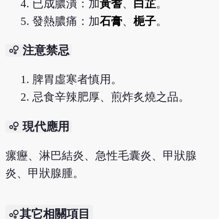
已成膿潰：加
黃耆
、
白芷
。
發熱膿痛：加
石膏
、
梔子
。
bubble_chart
注意禁忌
脾胃虛寒者慎用。
忌食辛辣肥厚、煎炸炙燒之品。
bubble_chart
現代應用
瘰癧、淋巴結炎、急性毛囊炎、甲狀腺
炎、甲狀腺腫。
其它相關項目