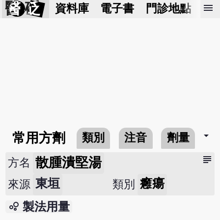
醫 砭
menu
資料庫
電子書
門診地點
預
arrow_drop_down
常用方劑
類別
注音
劑量
subject
散腫潰堅湯
方名
東垣
癰瘍
來源
類別
bubble_chart
製法用量