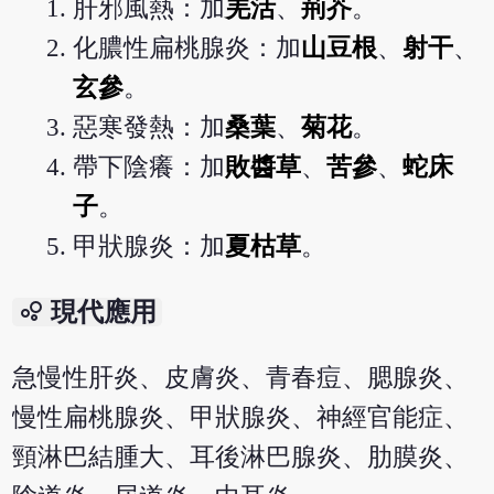
肝邪風熱：加
羌活
、
荊芥
。
化膿性扁桃腺炎：加
山豆根
、
射干
、
玄參
。
惡寒發熱：加
桑葉
、
菊花
。
帶下陰癢：加
敗醬草
、
苦參
、
蛇床
子
。
甲狀腺炎：加
夏枯草
。
bubble_chart
現代應用
急慢性肝炎、皮膚炎、青春痘、腮腺炎、
慢性扁桃腺炎、甲狀腺炎、神經官能症、
頸淋巴結腫大、耳後淋巴腺炎、肋膜炎、