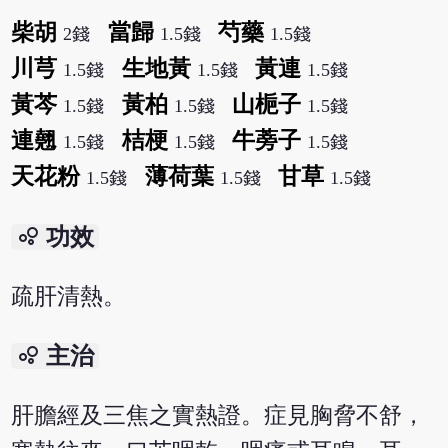
柴胡
當歸
芍藥
2錢
1.5錢
1.5錢
川芎
生地黃
黃連
1.5錢
1.5錢
1.5錢
黃芩
黃柏
山梔子
1.5錢
1.5錢
1.5錢
連翹
桔梗
牛蒡子
1.5錢
1.5錢
1.5錢
天花粉
薄荷葉
甘草
1.5錢
1.5錢
1.5錢
bubble_chart
功效
疏肝清熱。
bubble_chart
主治
肝膽經及三焦之實熱證。症見胸脅不舒，