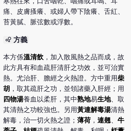
寒熱往來，口苦咽乾、咽痛或耳鳴、耳
痛、皮膚搔癢、或婦人帶下陰癢、舌紅、
苔黃膩、脈弦數或浮數。
bubble_chart
方義
本方係
溫清飲
，加入散風熱之品而成，故
此方具有和血疏肝清肝之功效，並可治實
熱。尤治肝、膽經之火熱證。方中重用
柴
胡
，取其疏肝之功，並領諸藥入肝經；用
四物湯
養血以柔肝，其中
熟地
易
生地
、取
其清熱之功較強也。另用
黃連解毒湯
清熱
解毒，治一切火熱之證；
薄荷
，
連翹
、
牛
蒡子
、
桔梗
疏風清熱，解毒，利咽；
栝蔞