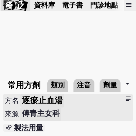
醫 砭
menu
資料庫
電子書
門診地點
預
arrow_drop_down
常用方劑
類別
注音
劑量
subject
逐瘀止血湯
方名
傅青主女科
來源
bubble_chart
製法用量