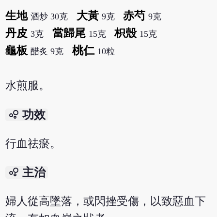
生地
大黃
赤芍
酒炒 30克
9克
9克
丹皮
當歸尾
枳殼
3克
15克
15克
龜板
桃仁
醋炙 9克
10粒
水煎服。
bubble_chart
功效
行血祛瘀。
bubble_chart
主治
婦人從高墜落，或閃挫受傷，以致惡血下