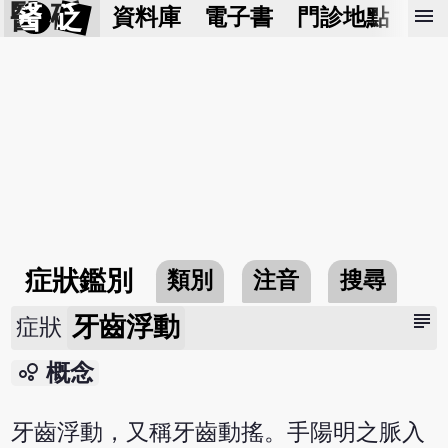
醫 砭
menu
資料庫
電子書
門診地點
預
症狀鑑別
類別
注音
搜尋
subject
牙齒浮動
症狀
bubble_chart
概念
牙齒浮動，又稱牙齒動搖。手陽明之脈入