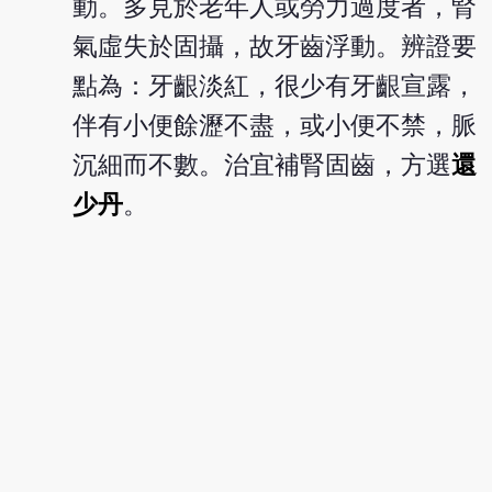
動。多見於老年人或勞力過度者，腎
氣虛失於固攝，故牙齒浮動。辨證要
點為：牙齦淡紅，很少有牙齦宣露，
伴有小便餘瀝不盡，或小便不禁，脈
沉細而不數。治宜補腎固齒，方選
還
少丹
。