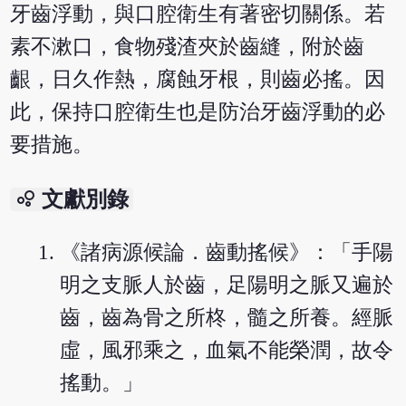
牙齒浮動，與口腔衛生有著密切關係。若
素不漱口，食物殘渣夾於齒縫，附於齒
齦，日久作熱，腐蝕牙根，則齒必搖。因
此，保持口腔衛生也是防治牙齒浮動的必
要措施。
bubble_chart
文獻別錄
《諸病源候論．齒動搖候》：「手陽
明之支脈人於齒，足陽明之脈又遍於
齒，齒為骨之所柊，髓之所養。經脈
虛，風邪乘之，血氣不能榮潤，故令
搖動。」