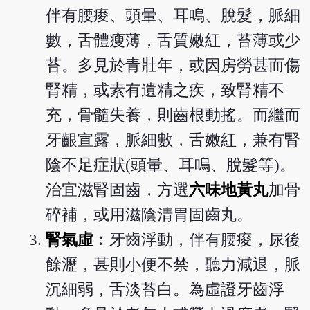
伴有腰痠、頭暈、耳鳴、脫髮，脈細
數，舌體瘦薄，舌質嫩紅，苔薄或少
苔。多見於青壯年，或因房勞甚而傷
腎精，或素有遺精之疾，致腎精不
充，骨髓失養，則齒根動搖。而繼而
牙齦宣露，脈細數，舌嫩紅，兼有腎
陰不足症狀(頭暈、耳鳴、脫髮等)。
治宜滋腎固齒，方選
六味地黃丸
加骨
碎補，或用滋陰清胃固齒丸。
腎氣虛
︰牙齒浮動，伴有腰痠，尿後
餘瀝，甚則小便不禁，聽力減退，脈
沉細弱，舌淡苔白。為虛證牙齒浮