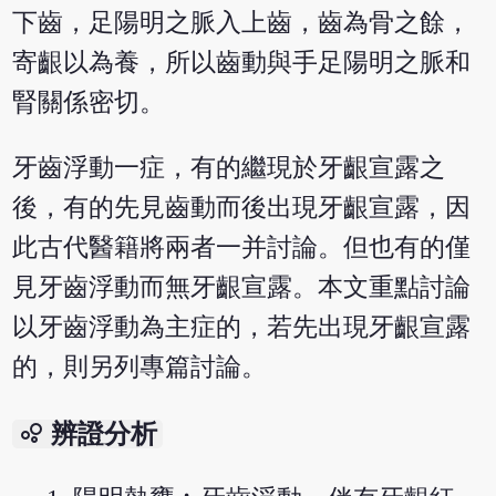
下齒，足陽明之脈入上齒，齒為骨之餘，
寄齦以為養，所以齒動與手足陽明之脈和
腎關係密切。
牙齒浮動一症，有的繼現於牙齦宣露之
後，有的先見齒動而後出現牙齦宣露，因
此古代醫籍將兩者一并討論。但也有的僅
見牙齒浮動而無牙齦宣露。本文重點討論
以牙齒浮動為主症的，若先出現牙齦宣露
的，則另列專篇討論。
bubble_chart
辨證分析