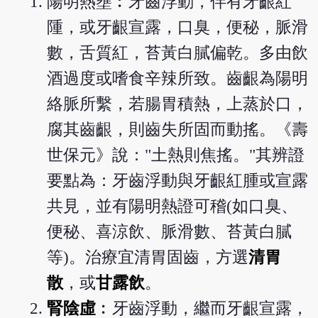
陽明熱壅︰牙齒浮動，伴有牙齦紅
隀，或牙齦宣露，口臭，便秘，脈滑
數，舌質紅，苔黃白膩偏乾。多由飲
酒過度或嗜食辛辣所致。齒齦為陽明
絡脈所繫，若腸胃積熱，上蒸於口，
腐其齒齦，則齒失所固而動搖。《壽
世保元》說："土熱則焦搖。"其辨證
要點為：牙齒浮動與牙齦紅腫或宣露
共見，並有陽明熱證可稽(如口臭、
便秘、喜涼飲、脈滑數、苔黃白膩
等)。治療宜清胃固齒，方選
清胃
散
，或
甘露飲
。
腎陰虛
︰牙齒浮動，繼而牙齦宣露，