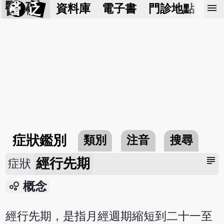
醫 砭
menu
資料庫
電子書
門診地點
預
症狀鑑別
類別
注音
搜尋
subject
經行先期
症狀
bubble_chart
概念
經行先期，是指月經週期縮短到二十一至