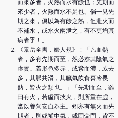
而來多者，火熱而水有餘也；先期而
來少者，火熱而水不足也。倘一見先
期之來，俱以為有餘之熱，但泄火而
不補水，或水火兩泄之，有不更增其
病者乎！」
《景岳全書．婦人規》：「凡血熱
者，多有先期而至，然必察其陰氣之
虛實。若形色多赤，或紫而濃，或去
多，其脈共滑，其臟氣飲食喜冷畏
熱，皆火之類也。」「先期而至，雖
曰有火，若虛而挾火，則所重在虛，
當以養營安血為主。矧亦有無火而先
期者，則或補中氣，或固命門，皆不