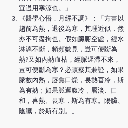
宜過用寒涼也。」
《醫學心悟．月經不調》：「方書以
趲前為熱，退後為寒，其理近似，然
亦不可盡拘也。假如臟腑空虛，經水
淋漓不斷，頻頻數見，豈可便斷為
熱?又如內熱血枯，經脈遲滯不來，
豈可便斷為寒？必須察其兼證，如果
脈數內熱，唇焦口燥，畏熱喜冷，斯
為有熱；如果脈遲腹冷，唇淡、口
和，喜熱、畏寒，斯為有寒。陽臟、
陰臟，於斯有別。」