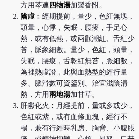
方用芩連
四物湯
加製香附。
陰虛
︰經期提前，量少，色紅無塊，
頭暈，心悸，失眠，腰痠，手足心
熱，或有低熱，或兩顴潮紅。舌紅少
苔，脈象細數。量少，色紅，頭暈，
失眠，腰痠，舌乾紅無苔，脈細數，
為裡熱虛證，此與血熱型的經行量
多、脈滑數可資鑒別。治宜滋陰清
熱，方用
兩地湯
加甘草。
肝鬱化火︰月經提前，量或多或少，
色紅或紫，或有血條血塊，經行不
暢，兼有行經時乳房、胸脅、小腹脹