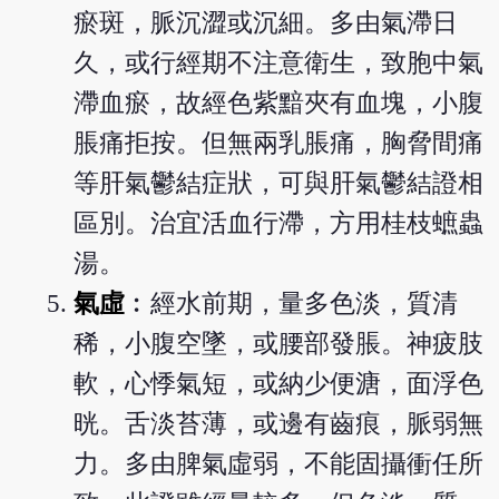
瘀斑，脈沉澀或沉細。多由氣滯日
久，或行經期不注意衛生，致胞中氣
滯血瘀，故經色紫黯夾有血塊，小腹
脹痛拒按。但無兩乳脹痛，胸脅間痛
等肝氣鬱結症狀，可與肝氣鬱結證相
區別。治宜活血行滯，方用桂枝蟅蟲
湯。
氣虛
︰經水前期，量多色淡，質清
稀，小腹空墜，或腰部發脹。神疲肢
軟，心悸氣短，或納少便溏，面浮色
晄。舌淡苔薄，或邊有齒痕，脈弱無
力。多由脾氣虛弱，不能固攝衝任所