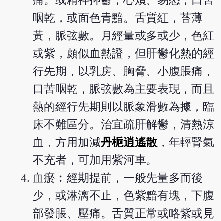
痛。或精神抑鬱，心煩、易怒，口苦
咽乾，或面色青黯。舌質紅，苔薄
黃，脈弦數。月經量或多或少，色紅
或紫，頗似血熱證，但肝鬱化熱的經
行先期，以乳房、胸脅、小腹脹痛，
口苦咽乾，脈弦數為主要表現，而且
熱的經行先期則以脈象滑數為據，臨
床不難區分。治宜疏肝解鬱，清熱涼
血，方用加減
丹梔逍遙散
，年輕腎氣
不充者，可加用紫河車。
血瘀︰經期提前，一般先量多而後
少，或淋漓不止，色紫黯有塊，下腹
部發脹、壓痛。舌質正常或略紫或見