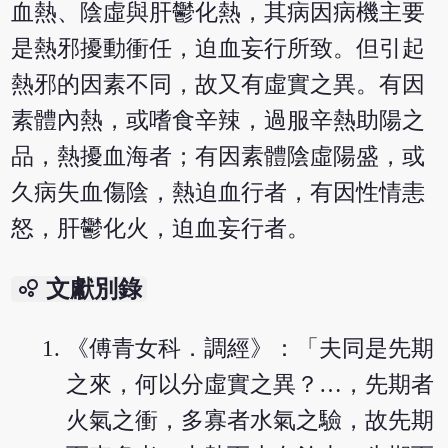
血熱、陰虛與肝鬱化熱，其病因病機主要
是熱邪擾動衝任，迫血妄行所致。但引起
熱邪的因素不同，故又有虛實之異。有因
素體內熱，或嗜食辛辣，過服辛熱助陽之
品，熱擾血海者；有因素體陰虛陽盛，或
久病失血傷陰，熱迫血行者，有因性情恚
怒，肝鬱化火，迫血妄行者。
bubble_chart
文獻別錄
《傅青女科．調經》：「夫同是先期
之來，何以分虛實之異？…，先期者
火氣之衝，多寡者水氣之驗，故先期