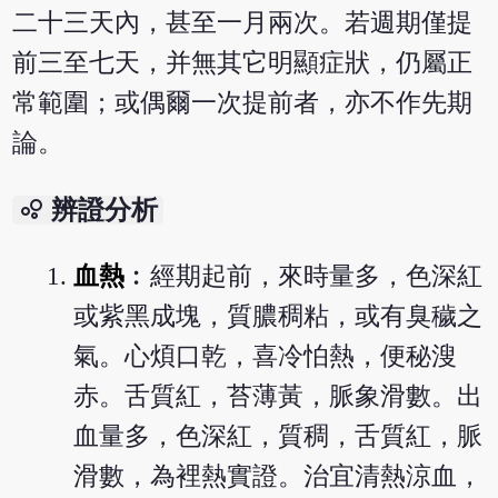
二十三天內，甚至一月兩次。若週期僅提
前三至七天，并無其它明顯症狀，仍屬正
常範圍；或偶爾一次提前者，亦不作先期
論。
bubble_chart
辨證分析
血熱
︰經期起前，來時量多，色深紅
或紫黑成塊，質膿稠粘，或有臭穢之
氣。心煩口乾，喜冷怕熱，便秘溲
赤。舌質紅，苔薄黃，脈象滑數。出
血量多，色深紅，質稠，舌質紅，脈
滑數，為裡熱實證。治宜清熱涼血，