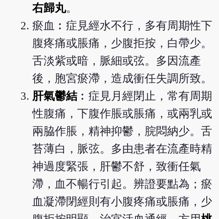
右歸丸
。
瘀血︰症見經水不行，多有周期性下
腹疼痛或脹痛，少腹拒按，白帶少。
舌淡紫或暗，脈細或弦。多因流產
後，胞宮瘀滯，造成衝任失調所致。
肝氣鬱結
︰症見月經閉止，常有周期
性腹痛，下腹作脹或脹痛，或兩乳或
兩脇作脹，精神抑鬱，脘悶納少。舌
苔薄白，脈弦。多由患者在流產時精
神過度緊張，肝鬱不舒，致衝任氣
滯，血不暢行引起。辨證要點為；瘀
血凝滯閉經則有小腹疼痛或脹痛，少