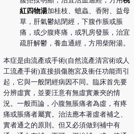
腹拒按明顯，治宜活血通經，方用
桃
紅四物湯
加桂枝、蟅蟲、香附、益母
草，肝氣鬱結閉經，下腹作脹或脹
痛，或少腹疼痛，或乳房發脹，治宜
疏肝解鬱，養血通經，方用柴附湯。
本症是由流產或手術(自然流產清宮術或人
工流產手術)直接損傷胞宮及衝任功能而引
起，它與一般閉經病因不同。臨床首先要
分辨虛實，並要汪意有無虛實兼夾的情
況。一般而論，小腹無脹痛者為虛，有疼
痛或脹痛者屬實。治法應本著虛者補之、
實者通之的原則。但又必須做到補中有