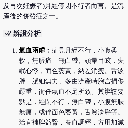
及再次妊娠者)月經停閉不行者而言。是流
產後的併發症之一。
bubble_chart
辨證分析
氣血兩虛
︰症見月經不行，小腹柔
軟，無脹痛，無白帶。頭暈目眩，失
眠心悸，面色萎黃，納差消瘦。舌淡
胖，脈細無力。多由流產時胞宮損傷
嚴重，衝任氣血不足所致。其辨證要
點是：經閉不行，無白帶，小腹無脹
無痛，或伴面色萎黃，舌質淡胖等。
治宜補脾益腎，養血調經，方用加減