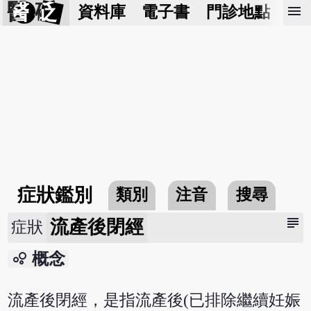
醫 砭
menu
資料庫
電子書
門診地點
預
症狀鑑別
類別
注音
搜尋
subject
流產後閉經
症狀
bubble_chart
概念
流產後閉經，是指流產後(已排除繼續妊娠