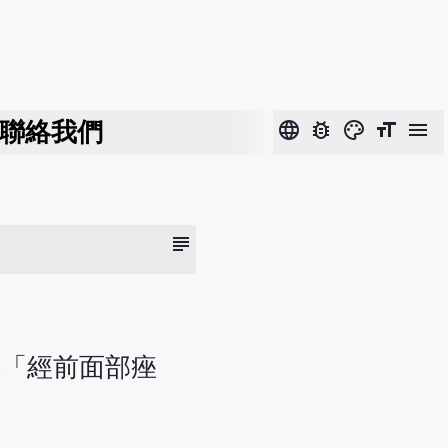
聯絡我們
language
bug_report
color_lens
format_size
menu
subject
稱「經前面部痤