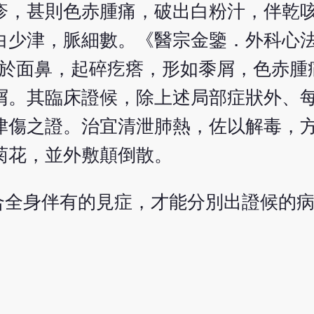
疹，甚則色赤腫痛，破出白粉汁，伴乾
白少津，脈細數。《醫宗金鑒．外科心
發於面鼻，起碎疙瘩，形如黍屑，色赤腫
屑。其臨床證候，除上述局部症狀外、
津傷之證。治宜清泄肺熱，佐以解毒，
菊花，並外敷顛倒散。
合全身伴有的見症，才能分別出證候的