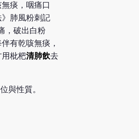
咳無痰，咽痛口
法》肺風粉刺記
痛，破出白粉
每伴有乾咳無痰，
方用枇杷
清肺飲
去
病位與性質。