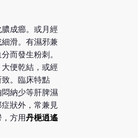
化膿成癤。或月經
或細滑。有濕邪兼
血分而發生粉刺。
，大便乾結，或經
所致。臨床特點
胸悶納少等肝脾濕
部症狀外，常兼見
鬱，方用
丹梔逍遙