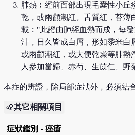
肺熱︰經前面部出現毛囊性小丘
乾，或兩顴潮紅。舌質紅，苔薄
載："此證由肺經血熱而成，每
汁，日久皆成白屑，形如黍米白
或兩顴潮紅，或大便乾燥等肺熱
人參加當歸、赤芍、生苡仁、野
本症的辨證，除局部症狀外，必須結
其它相關項目
症狀鑑別 - 痤瘡