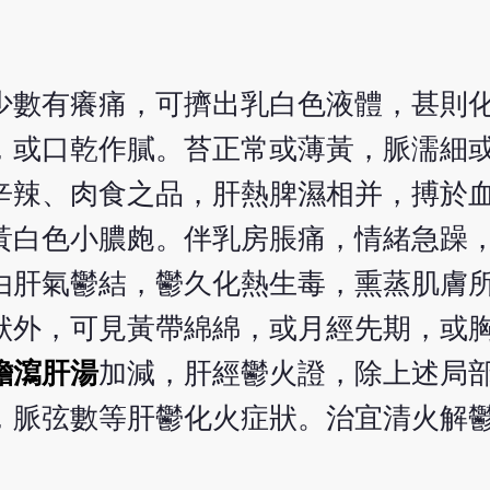
少數有癢痛，可擠出乳白色液體，甚則
，或口乾作膩。苔正常或薄黃，脈濡細
辛辣、肉食之品，肝熱脾濕相并，搏於
黃白色小膿皰。伴乳房脹痛，情緒急躁
由肝氣鬱結，鬱久化熱生毒，熏蒸肌膚
狀外，可見黃帶綿綿，或月經先期，或
膽瀉肝湯
加減，肝經鬱火證，除上述局
，脈弦數等肝鬱化火症狀。治宜清火解