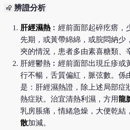
辨證分析
bubble_chart
肝經濕熱
︰經前面部起碎疙瘩，
先期，或黃帶綿綿，或脘悶納少
夾的情況，患者多由素喜糖類、
肝經鬱熱︰經前面部出現丘疹或
行不暢，舌質偏紅，脈弦數。係
是：肝經濕熱證，除上述局部症
熱症狀。治宜清熱利濕，方用
龍
乳房脹痛，情緒急燥，大便乾結
散
加減。