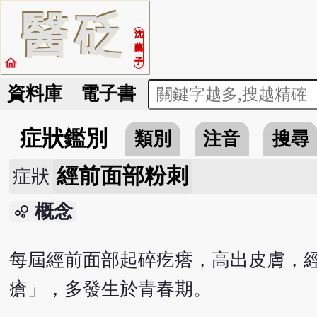
醫
砭
沈
藥
home
子
資料庫
電子書
症狀鑑別
類別
注音
搜尋
經前面部粉刺
症狀
概念
bubble_chart
每屆經前面部起碎疙瘩，高出皮膚，
瘡」，多發生於青春期。