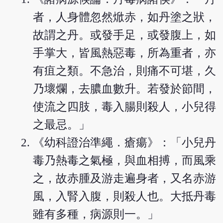
者，人身體忽然焮赤，如丹塗之狀，
故謂之丹。或發手足，或發腹上，如
手掌大，皆風熱惡毒，所為重者，亦
有疽之類。不急治，則痛不可堪，久
乃壞爛，去膿血數升。若發於節間，
使流之四肢，毒入腸則殺人，小兒得
之最忌。」
《幼科證治準繩．瘡瘍》：「小兒丹
毒乃熱毒之氣極，與血相搏，而風乘
之，故赤腫及游走遍身者，又名赤游
風，入腎入腹，則殺人也。大抵丹毒
雖有多種，病源則一。」