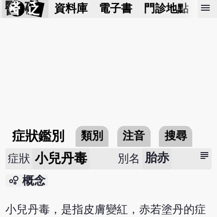
醫 砭
menu
資料庫
電子書
門診地點
預
症狀鑑別
類別
注音
搜尋
subject
小兒丹毒
胎赤
症狀
別名
bubble_chart
概念
小兒丹毒，是指皮膚變紅，赤若塗丹的症