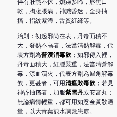
伴有壯熱不休，煩躁多啼，唇焦口
乾，胸腹脹滿，神識昏迷，全身抽
搐，指紋紫滯，舌質紅絳等。
治則：初起邪尚在表，丹毒面積不
大，發熱不高者，法當清熱解毒，代
表方劑為
普濟消毒飲
；如邪傳入裡，
丹毒面積大，紅腫嚴重，法當清營解
毒，涼血瀉火，代表方劑為犀角解毒
飲，更甚者，可用
清瘟敗毒飲
；若見
神昏抽搐者，加服
紫雪丹
或安宮丸；
無論病情輕重，都可用如意金黃散適
量，以大青葉煎水調敷患處。