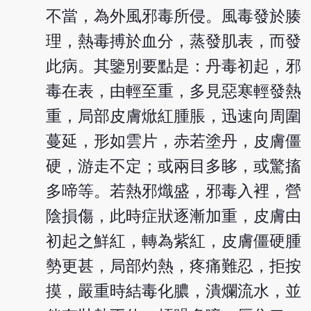
不當，為外風邪毒所侵。風毒發於腠
理，熱毒搏於血分，蒸發肌表，而發
此病。其鑒別要點是：丹毒初起，邪
毒在表，由輕至重，多見惡寒輕發熱
重，局部皮膚焮紅腫脹，迅速向周圍
蔓延，形如雲片，赤若塗丹，皮膚僵
硬，游走不定；或兩目多眵，或驚搐
多啼等。若熱邪熾盛，邪毒入裡，營
陰損傷，此時症狀逐漸加重，皮膚由
初起之鮮紅，轉為紫紅，皮膚僵硬腫
勢更甚，局部灼熱，疼痛難忍，拒按
摸，嚴重時結毒化膿，潰爛流水，並