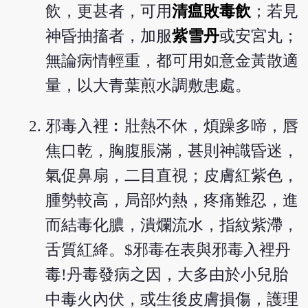
飲，更甚者，可用
清瘟敗毒飲
；若見
神昏抽搐者，加服
紫雪丹
或安宮丸；
無論病情輕重，都可用如意金黃散適
量，以大青葉煎水調敷患處。
邪毒入裡︰壯熱不休，煩躁多啼，唇
焦口乾，胸腹脹滿，甚則神識昏迷，
氣促鼻扇，二目直視；皮膚紅紫色，
腫勢較高，局部灼熱，疼痛難忍，進
而結毒化膿，潰爛流水，指紋紫滯，
舌質紅絳。$邪毒在表與邪毒入裡丹
毒!丹毒發病之因，大多由於小兒胎
中毒火內伏，或生後皮膚損傷，護理