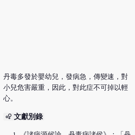
丹毒多發於嬰幼兒，發病急，傳變速，對
小兒危害嚴重，因此，對此症不可掉以輕
心。
bubble_chart
文獻別錄
《諸病源候論．丹毒病諸侯》：「丹