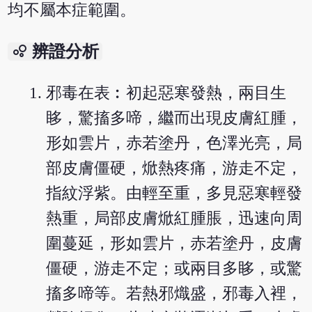
均不屬本症範圍。
bubble_chart
辨證分析
邪毒在表︰初起惡寒發熱，兩目生
眵，驚搐多啼，繼而出現皮膚紅腫，
形如雲片，赤若塗丹，色澤光亮，局
部皮膚僵硬，焮熱疼痛，游走不定，
指紋浮紫。由輕至重，多見惡寒輕發
熱重，局部皮膚焮紅腫脹，迅速向周
圍蔓延，形如雲片，赤若塗丹，皮膚
僵硬，游走不定；或兩目多眵，或驚
搐多啼等。若熱邪熾盛，邪毒入裡，