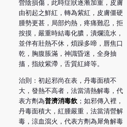
營陰損傷，此時症狀逐漸加重，皮膚
由初起之鮮紅，轉為紫紅，皮膚僵硬
腫勢更甚，局部灼熱，疼痛難忍，拒
按摸，嚴重時結毒化膿，潰爛流水，
並伴有壯熱不休，煩躁多啼，唇焦口
乾，胸腹脹滿，神識昏迷，全身抽
搐，指紋紫滯，舌質紅絳等。
治則：初起邪尚在表，丹毒面積不
大，發熱不高者，法當清熱解毒，代
表方劑為
普濟消毒飲
；如邪傳入裡，
丹毒面積大，紅腫嚴重，法當清營解
毒，涼血瀉火，代表方劑為犀角解毒