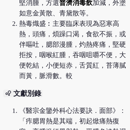
堅消腫，方選
普濟消毒飲
加減，外塗
如意金黃散、青黛散等。
熱毒熾盛︰主要臨床表現為惡寒高
熱，頭痛，煩躁口渴，食欲不振，或
伴嘔吐，腮部漫腫，灼熱疼痛，堅硬
拒按，咽喉紅腫，吞咽咀嚼不便，大
便乾結，小便短赤，舌質紅，苔薄膩
而黃，脈滑數。較
bubble_chart
文獻別錄
《醫宗金鑒外科心法要訣．面部》：
「痄腮胃熱是其端，初起焮痛熱復