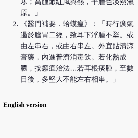
寒；高腫焮紅風與熱，平腫色淡熱濕
原。」
《醫門補要．蛤蟆瘟》：「時行癘氣
遏於膽胃二經，致耳下浮腫不堅。或
由左串右，或由右串左。外宜貼清涼
膏藥，內進普濟消毒飲。若化熱成
膿，按癰疽治法…若耳根痰腫，至數
日後，多堅大不能左右相串。」
English version