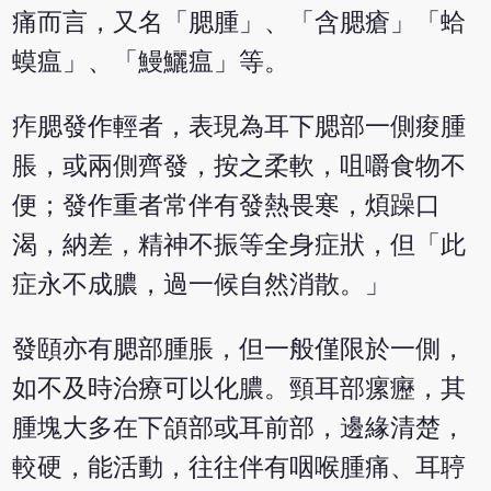
痛而言，又名「腮腫」、「含腮瘡」「蛤
蟆瘟」、「鰻鱺瘟」等。
痄腮發作輕者，表現為耳下腮部一側痠腫
脹，或兩側齊發，按之柔軟，咀嚼食物不
便；發作重者常伴有發熱畏寒，煩躁口
渴，納差，精神不振等全身症狀，但「此
症永不成膿，過一候自然消散。」
發頤亦有腮部腫脹，但一般僅限於一側，
如不及時治療可以化膿。頸耳部瘰癧，其
腫塊大多在下頜部或耳前部，邊緣清楚，
較硬，能活動，往往伴有咽喉腫痛、耳聤