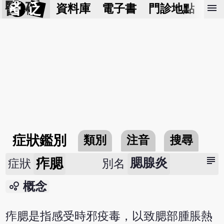
醫 砭
menu
資料庫
電子書
門診地點
預
症狀鑑別
類別
注音
搜尋
subject
痄腮
腮腺炎
症狀
別名
bubble_chart
概念
痄腮是指感受時邪疫毒，以致腮部腫脹熱