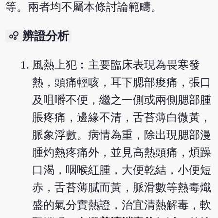
等。兩者均不屬本條討論範疇。
bubble_chart
辨證分析
風熱上犯︰主要臨床表現為畏寒發
熱，頭痛輕咳，耳下腮部痠痛，張口
及咀嚼不便，繼之一側或兩側腮部腫
脹疼痛，邊緣不清，舌苔薄白微黃，
脈象浮數。病情為重，除出現腮部漫
腫灼熱疼痛外，並見高熱頭痛，煩躁
口渴，咽喉紅腫，大便乾結，小便短
赤，舌苔薄膩而黃，脈滑數等熱毒熾
盛的氣分實熱證，治宜清熱解毒，軟