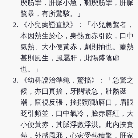
瘈筋攣，肝脈小急，癇瘈筋攣，肝脈
鶩暴，有所驚駭。」
《小兒藥證直訣》：「小兒急鷘者，
本因熱生於心，身熱面赤引飲，口中
氣熱、大小便黃赤，劇則抽也。蓋熱
甚則風生，風屬肝，此陽盛陰虛
也。」
《幼科證治準繩．驚搐》：「急驚之
候，亦曰真搐，牙關緊急，壯熱涎
潮，竄視反張，搐搦顫動唇口，眉眼
眨引頻並，口中氣冷，臉赤唇紅，大
小便黃赤，其脈浮數浮洪。此內挾實
熱，外感風邪，心家受熱積驚，肝家