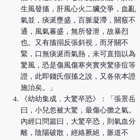
生風發搐，肝風心火二臟交爭，血亂
氣並，痰涎壅盛，百脈凝滯，關竅不
通，風氣蕃盛，無所發泄，故暴烈
也。又有搐搦反張斜視，而牙關不
緊，口無痰涎而氣熱，未可直指以為
驚風，恐是傷風傷寒夾實夾驚疹痘等
證，此即錢氏假搐之說，又各依本證
施治矣。」
《幼幼集成．大驚卒恐》：「張景岳
曰，小兒忽被大驚，最傷心膽之氣。
內經口問篇曰，大驚卒恐，則氣血分
離，陰陽破散，經絡厥絕，脈道不