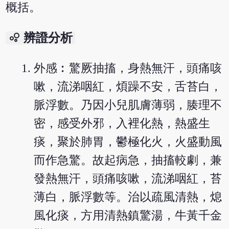
概括。
bubble_chart
辨證分析
外感︰驚厥抽搐，身熱無汗，頭痛咳
嗽，流涕咽紅，煩躁不安，舌苔白，
脈浮數。乃因小兒肌膚薄弱，腠理不
密，感受外邪，入裡化熱，熱盛生
痰，聚於肺胃，鬱極化火，火盛動風
而作急驚。故起病急，抽搐較劇，兼
發熱無汗，頭痛咳嗽，流涕咽紅，苔
薄白，脈浮數等。治以疏風清熱，熄
風化痰，方用清熱鎮驚湯，牛黃千金