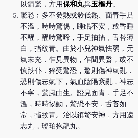
以鎮驚，方用
保和丸
與
玉樞丹
。
驚恐︰多不發熱或發低熱、面青手足
不溫，時時驚惕，睡眠不安，或昏睡
不醒，醒時驚啼，手足抽搐，舌苔薄
白，指紋青。由於小兒神氣怯弱，元
氣未充，乍見異物，乍聞異聲，或不
慎跌仆，猝受驚恐，驚則傷神氣亂，
恐則傷志氣下，氣血陰陽紊亂，神志
不寧，驚風由生。證見面青，手足不
溫，時時惕動，驚恐不安，舌苔如
常，指紋青。治以鎮驚安神，方用遠
志丸，琥珀抱龍丸。