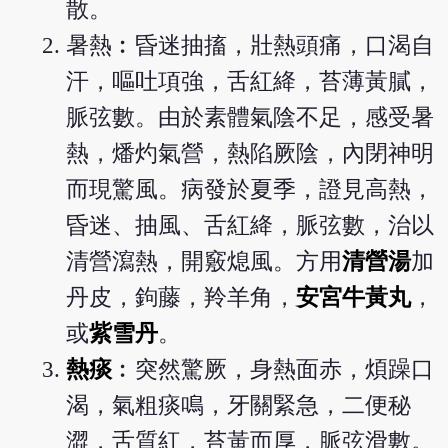
散。
暑熱︰昏迷抽搐，壯熱頭痛，口渴自
汗，嘔吐項強，舌紅絳，苔薄黃膩，
脈弦數。由於素體氣陰不足，感受暑
熱，燔灼氣營，熱陷厥陰，內閉神明
而現驚風。病發於夏季，證見高熱，
昏迷、抽風、舌紅絳，脈弦數，治以
清營瀉熱，開竅熄風。方用
清營湯
加
丹皮，鉤藤，羚羊角，
安宮牛黃丸
，
或
紫雪丹
。
熱痰
︰突然驚厥，身熱面赤，煩躁口
渴，氣粗痰鳴，牙關緊急，二便秘
澀，舌質紅，苔黃而厚，脈弦滑數。