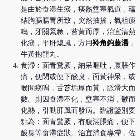
是由於食滯生痰，痰熱壅塞氣道，蘊
結胸膈腸胃所致，突然抽搐，氣粗痰
鳴，牙關緊急，苔黃而厚，治宜清熱
化痰，平肝熄風，方用
羚角鉤藤湯
，
牛黃抱龍丸。
食滯︰面青驚厥，納呆嘔吐，腹脹作
痛，便閉或便下酸臭，面黃神呆，或
喉間痰鳴，舌苔垢厚而黃，脈滑大而
數。則因食滯不化，壅塞不消，鬱而
化熱，引動肝風而發病。臨證鑒別要
點為：面青驚厥，有腹滿脹痛，便下
酸臭等食滯症狀。治宜消食導滯，佐