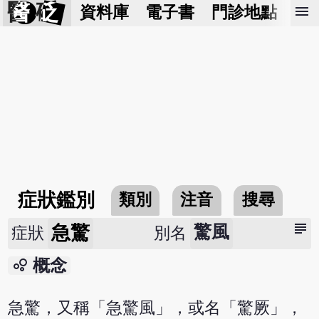
醫 砭
menu
資料庫
電子書
門診地點
預
症狀鑑別
類別
注音
搜尋
subject
急驚
驚風
症狀
別名
bubble_chart
概念
急驚，又稱「急驚風」，或名「驚厥」，