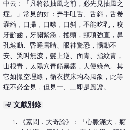
中云：「凡將欲抽風之前，必先見抽風之
症。」常見的如：弄手吐舌、舌斜，舌卷
囊縮，口撮，口噤，口斜，不能吃乳，咬
牙齘齒，牙關緊急，搖頭，頸項強直，鼻
孔煽動、昏睡露睛、眼神驚恐，惕動不
安、哭叫無淚，髮上逆、面青、指紋青，
山根青，太陽穴青筋暴露，大便綠色。其
它如撮空理線，循衣摸床均為風象，此等
症不必全見，但見一、二即是風證。
bubble_chart
文獻別錄
《素問．大奇論》：「心脈滿大，癇