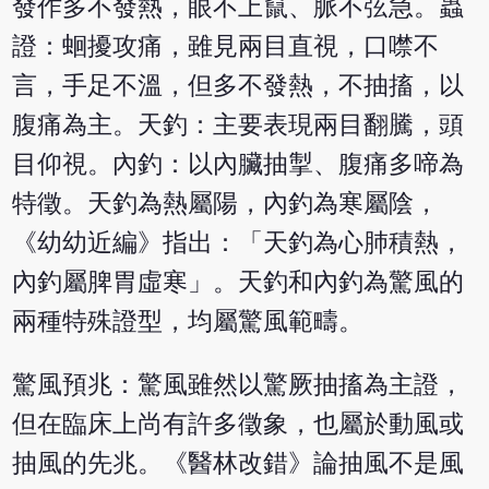
發作多不發熱，眼不上竄、脈不弦急。蟲
證：蛔擾攻痛，雖見兩目直視，口噤不
言，手足不溫，但多不發熱，不抽搐，以
腹痛為主。天釣：主要表現兩目翻騰，頭
目仰視。內釣：以內臟抽掣、腹痛多啼為
特徵。天釣為熱屬陽，內釣為寒屬陰，
《幼幼近編》指出：「天釣為心肺積熱，
內釣屬脾胃虛寒」。天釣和內釣為驚風的
兩種特殊證型，均屬驚風範疇。
驚風預兆：驚風雖然以驚厥抽搐為主證，
但在臨床上尚有許多徵象，也屬於動風或
抽風的先兆。《醫林改錯》論抽風不是風