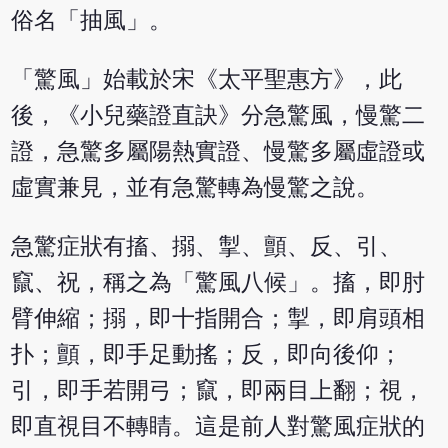
俗名「抽風」。
「驚風」始載於宋《太平聖惠方》，此
後，《小兒藥證直訣》分急驚風，慢驚二
證，急驚多屬陽熱實證、慢驚多屬虛證或
虛實兼見，並有急驚轉為慢驚之說。
急驚症狀有搐、搦、掣、顫、反、引、
竄、祝，稱之為「驚風八候」。搐，即肘
臂伸縮；搦，即十指開合；掣，即肩頭相
扑；顫，即手足動搖；反，即向後仰；
引，即手若開弓；竄，即兩目上翻；視，
即直視目不轉睛。這是前人對驚風症狀的