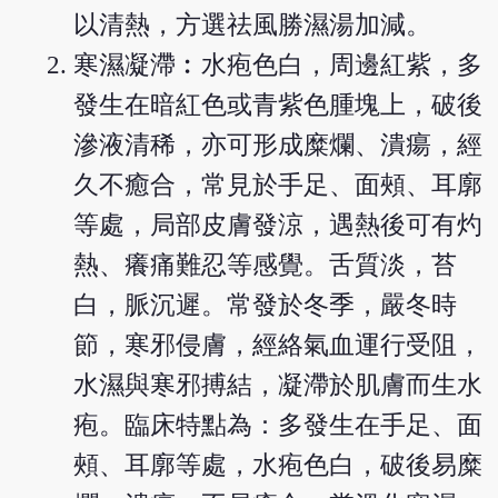
以清熱，方選祛風勝濕湯加減。
寒濕凝滯︰水疱色白，周邊紅紫，多
發生在暗紅色或青紫色腫塊上，破後
滲液清稀，亦可形成糜爛、潰瘍，經
久不癒合，常見於手足、面頰、耳廓
等處，局部皮膚發涼，遇熱後可有灼
熱、癢痛難忍等感覺。舌質淡，苔
白，脈沉遲。常發於冬季，嚴冬時
節，寒邪侵膚，經絡氣血運行受阻，
水濕與寒邪搏結，凝滯於肌膚而生水
疱。臨床特點為：多發生在手足、面
頰、耳廓等處，水疱色白，破後易糜