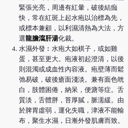
緊張光亮，周邊有紅暈，破後結痂
快，常在紅斑上起水疱以治標為先，
或標本兼顧，以利濕清熱為大法，方
選
龍膽瀉肝湯
化裁。
水濕外發︰水疱大如棋子，或如雞
蛋，甚至更大。疱液初起澄清，以後
則混濁或成血性內容液。疱壁薄而鬆
弛易破，破後瘡面淺淡。兼有面色㿠
白，肢體困倦，納呆，便溏等症。舌
質淡，舌體胖，苔厚膩，脈濡緩。由
於脾胃虛弱，運化失職，津液不能輸
布，聚生水濕，日漸外發肌膚而致。