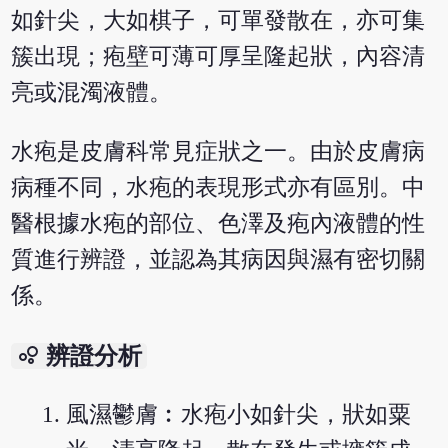
如針尖，大如棋子，可單發散在，亦可集
簇出現；疱壁可薄可厚呈隆起狀，內容清
亮或混濁液體。
水疱是皮膚科常見症狀之一。由於皮膚病
病種不同，水疱的表現形式亦有區別。中
醫根據水疱的部位、色澤及疱內液體的性
質進行辨證，並認為其病因與濕有密切關
係。
bubble_chart
辨證分析
風濕鬱膚︰水疱小如針尖，狀如粟