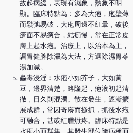
故起病緩，表現有濕象，熱象不明
顯。臨床特點為：多為大疱，疱壁薄
而鬆弛易破，大疱周邊不紅暈，破後
瘡面不易癒合，結痂慢，常在正常皮
膚上起水疱。治療上，以治本為主，
調胃健脾除濕為大法，方選除濕胃苓
湯加減。
蟲毒浸淫︰水疱小如芥子，大如黃
豆，邊界清楚，略隆起，疱液初起清
徹，日久則混濁。散在發生，逐漸擴
展成群，常因奇癢而搔抓，抓後水疱
可融合，甚或紅腫焮疼。臨床特點是
水疱小而群集，其發生部位隨病種而