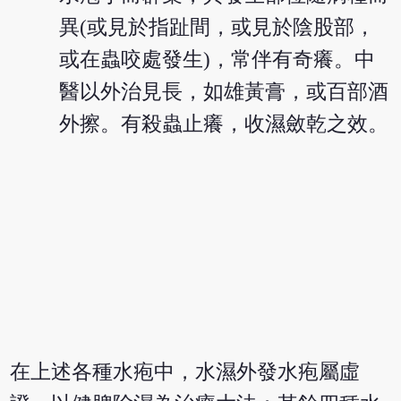
異(或見於指趾間，或見於陰股部，
或在蟲咬處發生)，常伴有奇癢。中
醫以外治見長，如雄黃膏，或百部酒
外擦。有殺蟲止癢，收濕斂乾之效。
在上述各種水疱中，水濕外發水疱屬虛