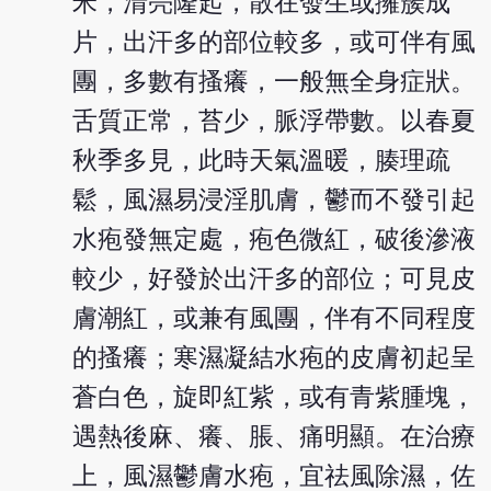
米，清亮隆起，散在發生或擁簇成
片，出汗多的部位較多，或可伴有風
團，多數有搔癢，一般無全身症狀。
舌質正常，苔少，脈浮帶數。以春夏
秋季多見，此時天氣溫暖，腠理疏
鬆，風濕易浸淫肌膚，鬱而不發引起
水疱發無定處，疱色微紅，破後滲液
較少，好發於出汗多的部位；可見皮
膚潮紅，或兼有風團，伴有不同程度
的搔癢；寒濕凝結水疱的皮膚初起呈
蒼白色，旋即紅紫，或有青紫腫塊，
遇熱後麻、癢、脹、痛明顯。在治療
上，風濕鬱膚水疱，宜祛風除濕，佐