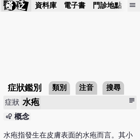
醫 砭
menu
資料庫
電子書
門診地點
預
症狀鑑別
類別
注音
搜尋
subject
水疱
症狀
bubble_chart
概念
水疱指發生在皮膚表面的水疱而言。其小