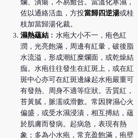
爛、潰瘍，不易癒合。當溫化寒濕，
佐以通絡活血，方投
當歸四逆湯
或桂
枝加當歸湯化裁。
濕熱蘊結
︰水疱大小不一，疱色紅
潤，光亮飽滿，周邊有紅暈，破後脂
水流溢，形成潮紅糜爛面，或乾燥結
痂。水疱往往發生在紅斑上，或在紅
斑中心亦可在紅斑邊緣起水疱嚴重可
有發熱、周身不適等症狀。舌質紅，
苔黃膩，脈濡或滑數。常因脾濕心火
偏盛，或受水濕浸漬，相互搏結，蘊
於肌膚而發病。起病急，表現有熱
象；多為小水疱，常充盈飽滿，疱壁