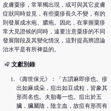
皮膚粟疹，常單獨出現，或可與其它皮膚
症狀同時並見，有些粟疹長久不變，有的
則發展成水疱、膿疱。因此，在掌握粟疹
常大見證候的同時，遠要注意粟疹的不同
發展階段及其變化情況，這對提高辨證論
治水平是有所裨益的。
bubble_chart
文獻別錄
《壽世保元》：「古謂麻即疹也。疹
出如麻成朵，痘出如豆成粒，皆象其
形而名也。夫胎毒一也。痘出於五
臟，臟屬陰，陰主血，故痘有形而有