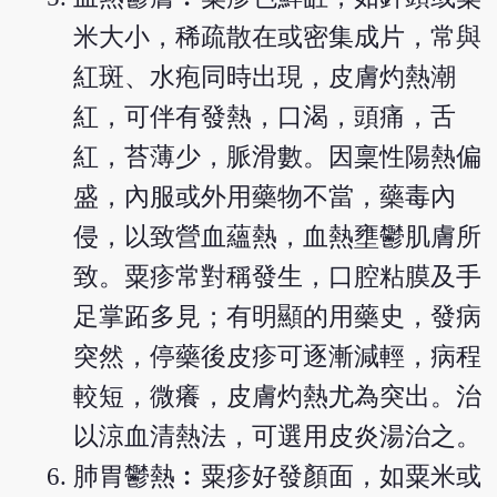
米大小，稀疏散在或密集成片，常與
紅斑、水疱同時出現，皮膚灼熱潮
紅，可伴有發熱，口渴，頭痛，舌
紅，苔薄少，脈滑數。因稟性陽熱偏
盛，內服或外用藥物不當，藥毒內
侵，以致營血蘊熱，血熱壅鬱肌膚所
致。粟疹常對稱發生，口腔粘膜及手
足掌跖多見；有明顯的用藥史，發病
突然，停藥後皮疹可逐漸減輕，病程
較短，微癢，皮膚灼熱尤為突出。治
以涼血清熱法，可選用皮炎湯治之。
肺胃鬱熱︰粟疹好發顏面，如粟米或