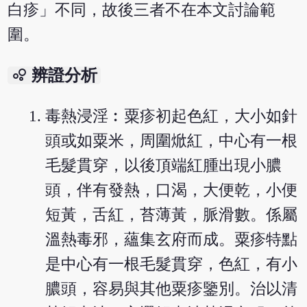
白疹」不同，故後三者不在本文討論範
圍。
bubble_chart
辨證分析
毒熱浸淫︰粟疹初起色紅，大小如針
頭或如粟米，周圍焮紅，中心有一根
毛髮貫穿，以後頂端紅腫出現小膿
頭，伴有發熱，口渴，大便乾，小便
短黃，舌紅，苔薄黃，脈滑數。係屬
溫熱毒邪，蘊集玄府而成。粟疹特點
是中心有一根毛髮貫穿，色紅，有小
膿頭，容易與其他粟疹鑒別。治以清