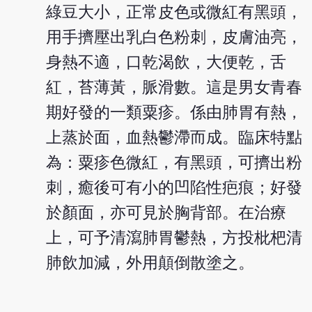
綠豆大小，正常皮色或微紅有黑頭，
用手擠壓出乳白色粉刺，皮膚油亮，
身熱不適，口乾渴飲，大便乾，舌
紅，苔薄黃，脈滑數。這是男女青春
期好發的一類粟疹。係由肺胃有熱，
上蒸於面，血熱鬱滯而成。臨床特點
為：粟疹色微紅，有黑頭，可擠出粉
刺，癒後可有小的凹陷性疤痕；好發
於顏面，亦可見於胸背部。在治療
上，可予清瀉肺胃鬱熱，方投枇杷清
肺飲加減，外用顛倒散塗之。