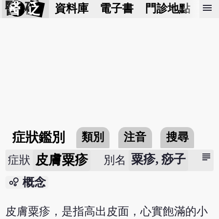
醫 砭
menu
資料庫
電子書
門診地點
預
症狀鑑別
類別
注音
搜尋
subject
皮膚粟疹
粟疹, 痧子
症狀
別名
bubble_chart
概念
皮膚粟疹，是指高出皮面，心實飽滿的小