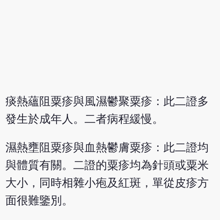
痰熱蘊阻粟疹與風濕鬱聚粟疹：此二證多
發生於成年人。二者病程緩慢。
濕熱壅阻粟疹與血熱鬱膚粟疹：此二證均
與體質有關。二證的粟疹均為針頭或粟米
大小，同時相雜小疱及紅斑，單從皮疹方
面很難鑒別。