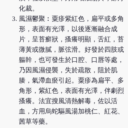
化裁。
風濕鬱聚︰粟疹紫紅色，扁平或多角
形，表面有光澤，以後逐漸融合成
片，呈苔癬狀，搔癢明顯，舌紅，苔
薄黃或微膩，脈弦滑。好發於四肢或
軀幹，也可發生於口腔、口唇等處，
乃因風濕侵襲，失於疏散，阻於肌
腠，氣滯血瘀引起。粟疹為扁平、多
角形，紫紅色，表面有光澤，伴劇烈
搔癢。法宜搜風清熱解毒，佐以活
血，方用烏蛇驅風湯加桃仁、紅花、
茜草等藥。