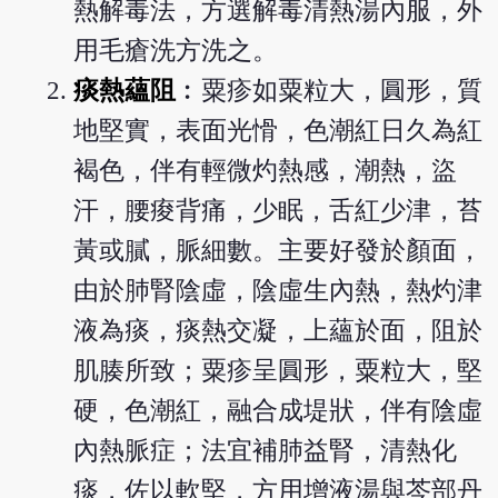
熱解毒法，方選解毒清熱湯內服，外
用毛瘡洗方洗之。
痰熱蘊阻
︰粟疹如粟粒大，圓形，質
地堅實，表面光愲，色潮紅日久為紅
褐色，伴有輕微灼熱感，潮熱，盜
汗，腰痠背痛，少眠，舌紅少津，苔
黃或膩，脈細數。主要好發於顏面，
由於肺腎陰虛，陰虛生內熱，熱灼津
液為痰，痰熱交凝，上蘊於面，阻於
肌腠所致；粟疹呈圓形，粟粒大，堅
硬，色潮紅，融合成堤狀，伴有陰虛
內熱脈症；法宜補肺益腎，清熱化
痰，佐以軟堅，方用增液湯與芩部丹