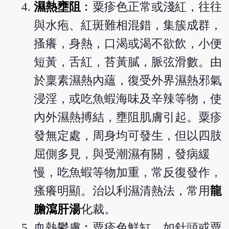
濕熱壅阻
︰粟疹色正常或淺紅，往往
與水疱、紅斑難相混錯，集簇成群，
搔癢，身熱，口渴或渴不欲飲，小便
短黃，舌紅，苔黃膩，脈弦滑數。由
於稟素濕熱內蘊，復受外界濕熱邪氣
浸淫，或吃魚蝦海味及辛辣等物，使
內外濕熱搏結，壅阻肌膚引起。粟疹
發無定處，周身均可發生，但以四肢
屈側多見，與受潮濕有關，發病緩
慢，吃魚蝦等物加重，常反復發作，
瘙癢明顯。治以利濕清熱法，常用
龍
膽瀉肝湯
化裁。
血熱鬱膚︰粟疹色鮮缸，如針頭或粟