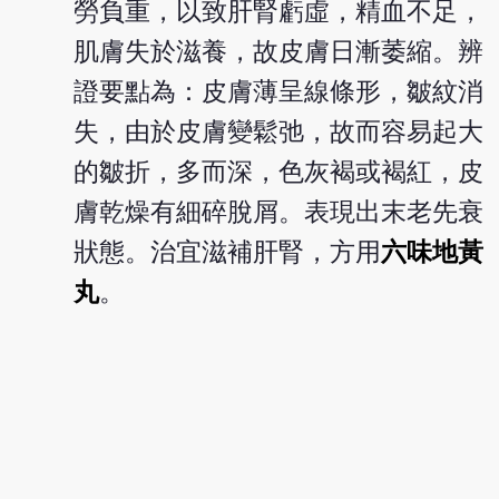
勞負重，以致肝腎虧虛，精血不足，
肌膚失於滋養，故皮膚日漸萎縮。辨
證要點為：皮膚薄呈線條形，皺紋消
失，由於皮膚變鬆弛，故而容易起大
的皺折，多而深，色灰褐或褐紅，皮
膚乾燥有細碎脫屑。表現出末老先衰
狀態。治宜滋補肝腎，方用
六味地黃
丸
。