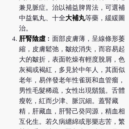
兼見脈症。治以補益脾胃法，可選補
中益氣丸、十全
大補丸
等藥，緩緩圖
治。
肝腎陰虛
︰面部皮膚薄，呈線條形萎
縮，皮膚鬆弛，皺紋消失，而容易起
大的皺折，表面乾燥有輕度脫屑，色
灰褐或褐紅，多見於中年人，其面似
老年，易伴發老年性雀斑和血管瘤，
男性毛髮稀疏，女性出現鬍鬚。舌體
瘦乾，紅而少津、脈沉細。蓋腎藏
精，肝藏血，肝腎己癸同源，精血相
互化生。若久病纏綿或形樂志苦，繁