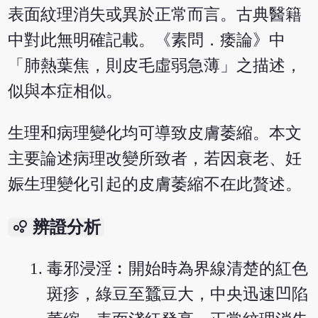
表面紋理消失或異於正常而言。古典醫籍
中對此無明確記載。《素問．痿論》中
「肺熱葉焦，則皮毛虛弱急薄」之描述，
似與本症相似。
生理和病理變化均可導致皮膚萎縮。本文
主要論述病理改變所致者，若因衰老、妊
娠生理變化引起的皮膚萎縮不在此贅述。
bubble_chart
辨證分析
毒邪浸淫︰開始時為界線清楚的紅色
斑疹，綠豆至蠶豆大，中央迅速凹陷