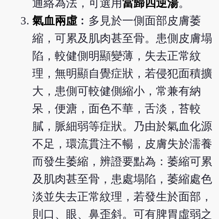
通絡為法，可選用
當歸四逆湯
。
氣血兩虛
︰多見於一側面部皮膚萎
縮，可累及肌肉甚至骨。患側皮膚塌
陷，較健側明顯變薄，失去正常紋
理，無明顯自覺症狀，若侵犯面積擴
大，患側可較健側縮小，常兼有納
呆，便溏，面色不華，舌淡，苔較
膩，脈細弱等症狀。乃由於氣血化源
不足，環流貫注不暢，皮膚失於濡養
而發生萎縮，辨證要點為：萎縮可累
及肌肉甚至骨，患處塌陷，萎縮處色
淡並失去正常紋理，若發生於面部，
則口、眼、鼻歪斜。可有脾胃虛弱之