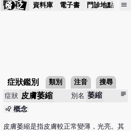
醫 砭
menu
資料庫
電子書
門診地點
預
症狀鑑別
類別
注音
搜尋
subject
皮膚萎縮
萎縮
症狀
別名
bubble_chart
概念
皮膚萎縮是指皮膚較正常變薄，光亮。其