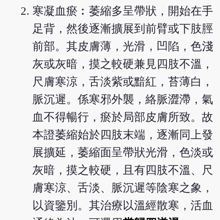
寒凝血瘀︰萎縮多呈帶狀，開始在手
足背，然後逐漸擴展到前臂或下肢脛
前部。其皮膚薄，光滑，凹陷，色淺
灰或灰暗，摸之較硬兼見四肢不溫，
尺膚寒涼，舌淡紫或黯紅，苔薄白，
脈沉遲。係寒邪外襲，絡脈澀滯，氣
血不得暢行，瘀於局部皮膚所致。故
本證萎縮始於四肢末端，逐漸同上發
展擴延，萎縮面呈帶狀光滑，色淡或
灰暗，摸之較硬，且有四肢不溫、尺
膚寒涼、舌淡、脈沉遲等陰寒之象，
以資鑒別。其治療以溫經散寒，活血