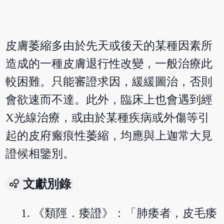
皮膚萎縮多由於先天或後天的某種因素所
造成的一種皮膚退行性改變，一般治療此
較困難。只能審證求因，緩緩圖治，否則
會欲速而不達。此外，臨床上也會遇到經
X光線治療，或由於某種疾病或外傷等引
起的皮府瘢痕性萎縮，均應與上迦常大見
證候相鑒別。
bubble_chart
文獻別錄
《類陘．痿證》：「肺痿者，皮毛痿