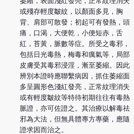
萎縮，表面淺紅發亮，正常紋理消失
或殘存輕度皺紋，以顏面多見，胸
背、肩部可散發；初起可有發熱，頭
痛，口渴，大便乾，小便短赤，舌
紅，苔黃，脈數等症。所受之毒邪，
包括日光毒熱，梅毒和癘氣等，局部
皮膚受其毒邪浸淫，漸至萎縮。因此
辨別本證時應聯繫病因，抓住萎縮面
多呈圓形色淺紅發亮，正常紋理消失
或有輕度皺紋等特待初期往往有毒熱
脈證，亦可佐證之。其治療以解毒祛
邪為大法，但無具體專方專藥，應隨
證求因而治之。