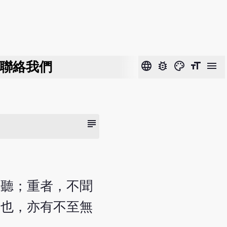
聯絡我們
language
bug_report
color_lens
format_size
menu
subject
重聽；重者，不聞
者也，亦有不至無