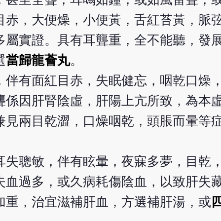
目赤，大便燥，小便黃，舌紅苔黃，脈
多屬實證。具有耳聾重，全不能聽，發
選
當歸龍薈丸
。
，伴有面紅目赤，失眠健忘，咽乾口燥
聾係因肝腎陰虛，肝陽上亢所致，為本
兼見兩目乾澀，口燥咽乾，頭脹而暈等
耳失聰敏，伴有眩暈，夜寐多夢，目乾
失血過多，或久病耗傷陰血，以致肝失
加重，治宜滋補肝血，方選補肝湯，或