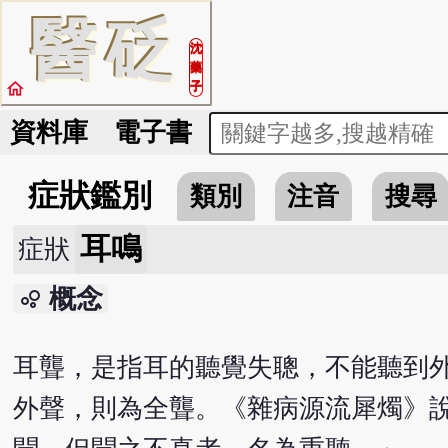
醫
砭
沈
藥
home
子
資料庫
電子書
症狀鑑別
類別
注音
搜尋
耳鳴
症狀
概念
bubble_chart
耳聾，是指耳的聽覺失聰，不能聽到
外聲，則為全聾。《雜病源流犀燭》