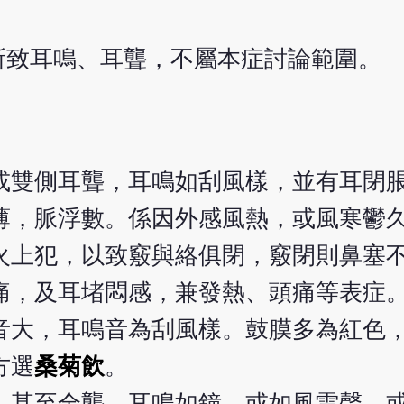
所致耳鳴、耳聾，不屬本症討論範圍。
或雙側耳聾，耳鳴如刮風樣，並有耳閉
薄，脈浮數。係因外感風熱，或風寒鬱
火上犯，以致竅與絡俱閉，竅閉則鼻塞
痛，及耳堵悶感，兼發熱、頭痛等表症
音大，耳鳴音為刮風樣。鼓膜多為紅色
方選
桑菊飲
。
，甚至全聾，耳鳴如鐘，或如風雷聲，