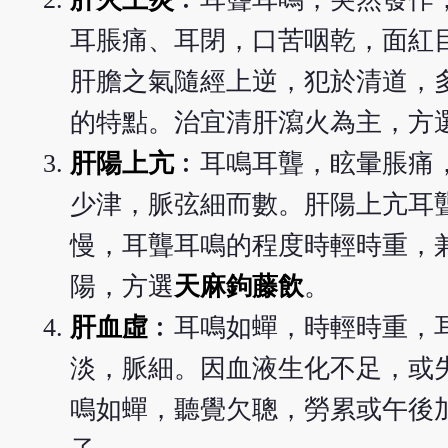
耳脹痛、耳閉，口苦咽乾，面紅
肝膽之氣隨經上逆，犯於清道，
的特點。治宜清肝瀉火為主，方
肝陽上亢
︰耳鳴耳聾，眩暈脹痛
少津，脈弦細而數。肝陽上亢耳
慢，耳聾耳鳴的程度時輕時重，
陽，方選
天麻鉤藤飲
。
肝血虛
︰耳鳴如蟬，時輕時重，
淡，脈細。因血液生化不足，或
鳴如蟬，聽覺欠聰，勞累或午後