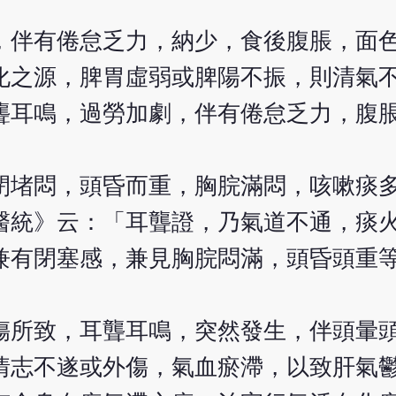
，伴有倦怠乏力，納少，食後腹脹，面
化之源，脾胃虛弱或脾陽不振，則清氣
聾耳鳴，過勞加劇，伴有倦怠乏力，腹
閉堵悶，頭昏而重，胸脘滿悶，咳嗽痰
醫統》云：「耳聾證，乃氣道不通，痰
兼有閉塞感，兼見胸脘悶滿，頭昏頭重
。
傷所致，耳聾耳鳴，突然發生，伴頭暈
情志不遂或外傷，氣血瘀滯，以致肝氣