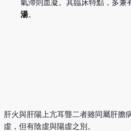
氣滯則血凝。其臨床特點，多兼
湯
。
肝火與肝陽上亢耳聾二者雖同屬肝膽
虛，但有陰虛與陽虛之別。