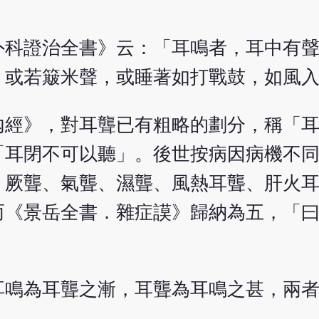
外科證治全書》云：「耳鳴者，耳中有
，或若簸米聲，或睡著如打戰鼓，如風
內經》，對耳聾已有粗略的劃分，稱「
「耳閉不可以聽」。後世按病因病機不
、厥聾、氣聾、濕聾、風熱耳聾、肝火
而《景岳全書．雜症謨》歸納為五，「
耳鳴為耳聾之漸，耳聾為耳鳴之甚，兩