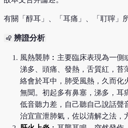
有關「醇耳」、「耳痛」、「耵聹」
辨證分析
bubble_chart
風熱襲肺︰主要臨床表現為一側
涕多、頭痛、發熱，舌質紅，苔
絡會於耳中，肺受風熱，久而化
無聞。初起多有鼻塞，涕多，耳
低音聽力差，自己聽自己說話聲
治宜宣泄肺氣，佐以清解之法，
肝火上炎
︰耳聾耳鳴，突然發作