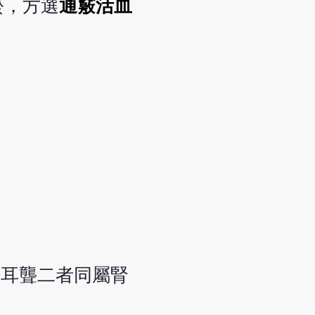
瘀，方選
通竅活血
足耳聾二者同屬腎