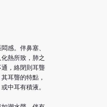
脹悶感。伴鼻塞、
久化熱所致，肺之
不通，絡閉則耳聾
。其耳聾的特點，
，或中耳有積液。
或如潮水聲，伴有