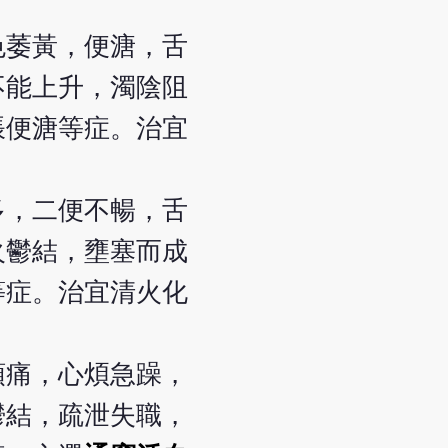
色萎黃，便溏，舌
不能上升，濁陰阻
脹便溏等症。治宜
多，二便不暢，舌
火鬱結，壅塞而成
等症。治宜清火化
頭痛，心煩急躁，
鬱結，疏泄失職，