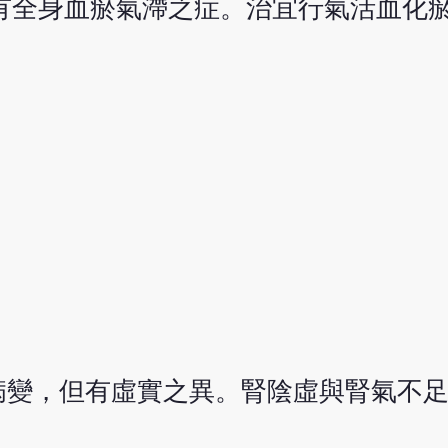
有全身血瘀氣滯之症。治宜行氣活血化
病變，但有虛實之異。腎陰虛與腎氣不