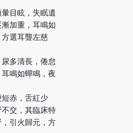
頭暈目眩，失眠遺
逐漸加重，耳鳴如
，方選耳聾左慈
，尿多清長，倦怠
，耳鳴如蟬鳴，夜
便短赤，舌紅少
腎不交，其臨床特
腎，引火歸元，方