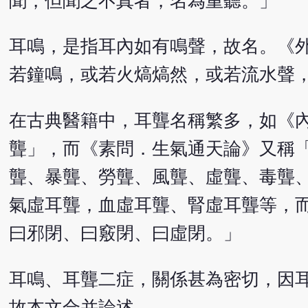
聞，但聞之不真者，名為重聽。」
耳鳴，是指耳內如有鳴聲，故名。《
若鐘鳴，或若火熇熇然，或若流水聲
在古典醫籍中，耳聾名稱繁多，如《
聾」，而《素問．生氣通天論》又稱
聾、暴聾、勞聾、風聾、虛聾、毒聾
氣虛耳聾，血虛耳聾、腎虛耳聾等，
曰邪閉、曰竅閉、曰虛閉。」
耳鳴、耳聾二症，關係甚為密切，因
故本文合并論述。