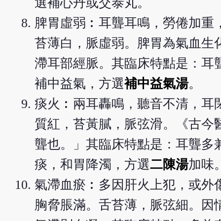
選補心丹或交泰丸。
脾胃虛弱︰耳聾耳鳴，勞倦加重
苔薄白，脈虛弱。脾胃為氣血生
滯耳部經脈。其臨床特點是：耳
補中益氣，方選
補中益氣湯
。
痰火︰兩耳轟鳴，聽音不清，耳
質紅，苔黃膩，脈弦滑。《古今
聾也。」其臨床特點是：耳聾多
痰，和胃降濁，方選
二陳湯
加味
氣滯血瘀︰多因肝火上犯，或外
胸脅脹滿。舌苔薄，脈弦細。因