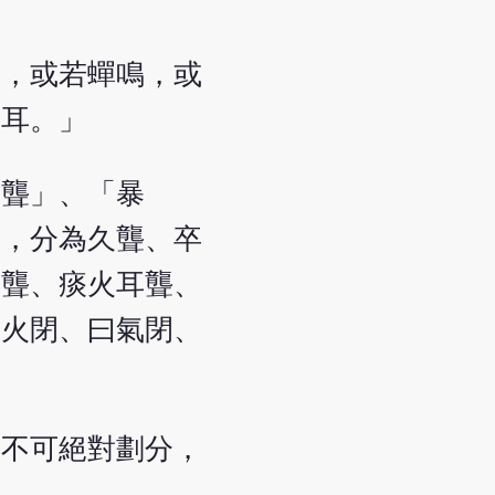
聲，或若蟬鳴，或
入耳。」
耳聾」、「暴
同，分為久聾、卒
耳聾、痰火耳聾、
曰火閉、曰氣閉、
者不可絕對劃分，