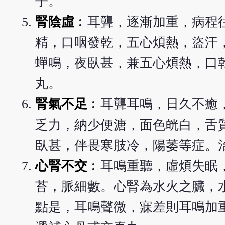
子。
腎陰虛
︰耳聾，逐漸加重，病程
精，口咽發乾，五心煩熱，盜汗
蟬鳴，夜臥甚，兼五心煩熱，口
丸。
腎氣不足
︰耳聾耳鳴，日久不癒
乏力，納少便溏，面色㿠白，舌
臥甚，伴畏寒肢冷，陽萎等症。
心腎不交
︰耳鳴重聽，虛煩失眠
苔，脈細數。心腎為水火之臟，
點是，耳鳴聲微，寐差則耳鳴加