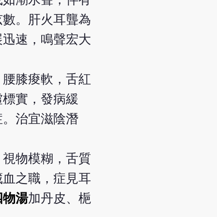
弦數。肝火耳聾為
展迅速，鳴聲宏大
，腰膝痠軟，舌紅
虛標實，發病緩
症。治宜滋陰潛
，視物模糊，舌質
藏血之職，症見耳
四物湯
加丹皮、梔