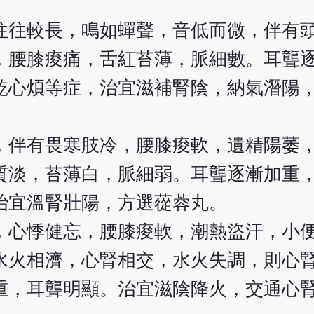
往往較長，鳴如蟬聲，音低而微，伴有
，腰膝痠痛，舌紅苔薄，脈細數。耳聾
乾心煩等症，治宜滋補腎陰，納氣潛陽
，伴有畏寒肢冷，腰膝痠軟，遺精陽萎
質淡，苔薄白，脈細弱。耳聾逐漸加重
治宜溫腎壯陽，方選蓯蓉丸。
，心悸健忘，腰膝痠軟，潮熱盜汗，小
水火相濟，心腎相交，水火失調，則心
重，耳聾明顯。治宜滋陰降火，交通心