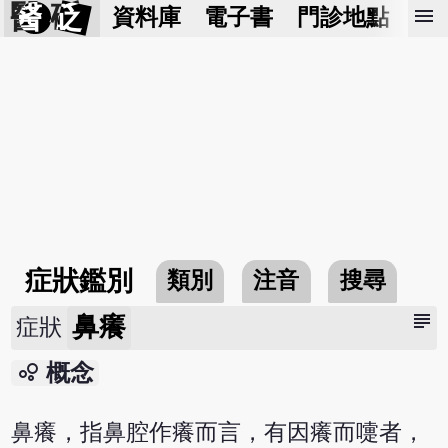
醫 砭
menu
資料庫
電子書
門診地點
預
症狀鑑別
類別
注音
搜尋
subject
鼻癢
症狀
bubble_chart
概念
鼻癢，指鼻腔作癢而言，有因癢而嚏者，