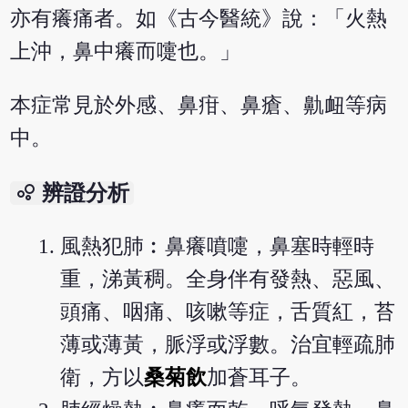
亦有癢痛者。如《古今醫統》說：「火熱
上沖，鼻中癢而嚏也。」
本症常見於外感、鼻疳、鼻瘡、鼽衄等病
中。
bubble_chart
辨證分析
風熱犯肺︰鼻癢噴嚏，鼻塞時輕時
重，涕黃稠。全身伴有發熱、惡風、
頭痛、咽痛、咳嗽等症，舌質紅，苔
薄或薄黃，脈浮或浮數。治宜輕疏肺
衛，方以
桑菊飲
加蒼耳子。