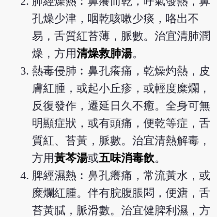
肺經燥熱︰鼻癢而乾，呼氣發熱，鼻
孔燥少津，咽乾咳嗽少痰，咯出不
易，舌質紅苔薄，脈數。治宜清肺潤
燥，方用
清燥救肺湯
。
熱毒侵肺︰鼻孔癢痛，乾燥灼熱，皮
膚紅腫，或起小丘疹，或輕度糜爛，
反復發作，遷延日久不癒。全身可無
明顯症狀，或有頭痛，便乾等症，舌
質紅、苔黃，脈數。治宜清熱解毒，
方用
黃芩湯
或
五味消毒飲
。
脾經濕熱︰鼻孔癢痛，常流黃水，或
糜爛紅腫。伴有脘腹脹悶，便溏，舌
苔黃膩，脈滑數。治宜健脾利濕，方