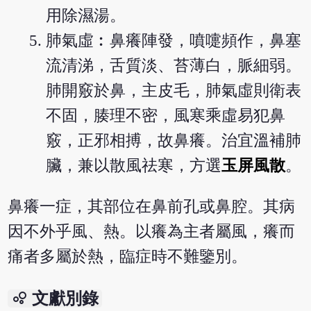
用除濕湯。
肺氣虛︰鼻癢陣發，噴嚏頻作，鼻塞
流清涕，舌質淡、苔薄白，脈細弱。
肺開竅於鼻，主皮毛，肺氣虛則衛表
不固，腠理不密，風寒乘虛易犯鼻
竅，正邪相搏，故鼻癢。治宜溫補肺
臟，兼以散風祛寒，方選
玉屏風散
。
鼻癢一症，其部位在鼻前孔或鼻腔。其病
因不外乎風、熱。以癢為主者屬風，癢而
痛者多屬於熱，臨症時不難鑒別。
bubble_chart
文獻別錄