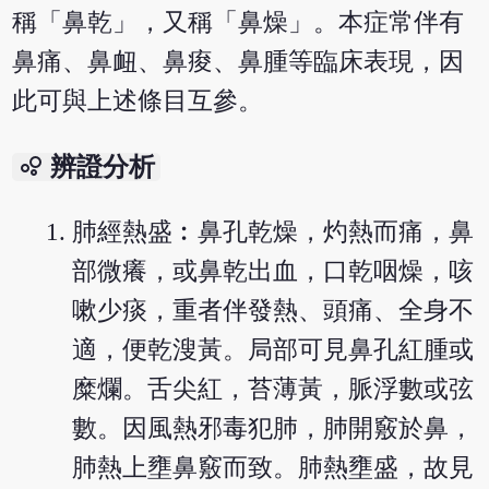
稱「鼻乾」，又稱「鼻燥」。本症常伴有
鼻痛、鼻衄、鼻痠、鼻腫等臨床表現，因
此可與上述條目互參。
bubble_chart
辨證分析
肺經熱盛︰鼻孔乾燥，灼熱而痛，鼻
部微癢，或鼻乾出血，口乾咽燥，咳
嗽少痰，重者伴發熱、頭痛、全身不
適，便乾溲黃。局部可見鼻孔紅腫或
糜爛。舌尖紅，苔薄黃，脈浮數或弦
數。因風熱邪毒犯肺，肺開竅於鼻，
肺熱上壅鼻竅而致。肺熱壅盛，故見