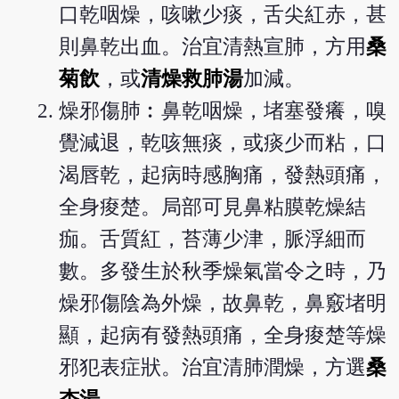
口乾咽燥，咳嗽少痰，舌尖紅赤，甚
則鼻乾出血。治宜清熱宣肺，方用
桑
菊飲
，或
清燥救肺湯
加減。
燥邪傷肺︰鼻乾咽燥，堵塞發癢，嗅
覺減退，乾咳無痰，或痰少而粘，口
渴唇乾，起病時感胸痛，發熱頭痛，
全身痠楚。局部可見鼻粘膜乾燥結
痂。舌質紅，苔薄少津，脈浮細而
數。多發生於秋季燥氣當令之時，乃
燥邪傷陰為外燥，故鼻乾，鼻竅堵明
顯，起病有發熱頭痛，全身痠楚等燥
邪犯表症狀。治宜清肺潤燥，方選
桑