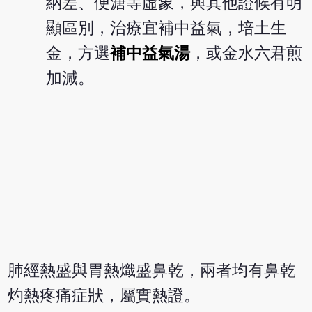
納差、便溏等虛象，與其他證候有明
顯區別，治療宜補中益氣，培土生
金，方選
補中益氣湯
，或金水六君煎
加減。
肺經熱盛與胃熱熾盛鼻乾，兩者均有鼻乾
灼熱疼痛症狀，屬實熱證。