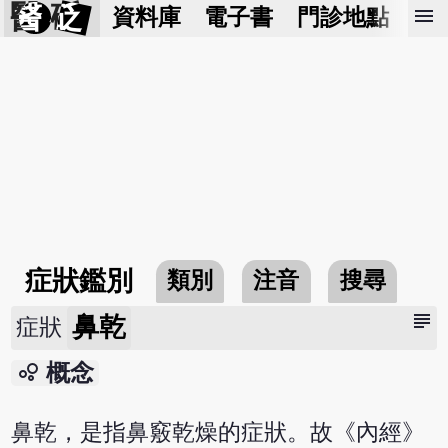
醫 砭
menu
資料庫
電子書
門診地點
預
症狀鑑別
類別
注音
搜尋
subject
鼻乾
症狀
bubble_chart
概念
鼻乾，是指鼻竅乾燥的症狀。故《內經》