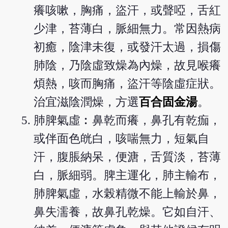
癢咳嗽，胸痛，盜汗，或聲啞，舌紅
少津，苔薄白，脈細無力。常因熱病
初癒，陰津未復，或發汗太過，損傷
肺陰，乃陰虛致燥為內燥，故見喉癢
煩熱，咳而胸痛，盜汗等陰虛症狀。
治宜滋陰潤燥，方選
百合固金湯
。
肺脾氣虛︰鼻乾而癢，鼻孔有乾痂，
或伴面色㿠白，咳喘無力，短氣自
汗，腹脹納呆，便溏，舌質淡，苔薄
白，脈細弱。脾主運化，肺主輸布，
肺脾氣虛，水榖精微不能上輸於鼻，
鼻失濡養，故鼻孔乾燥。它如自汗、