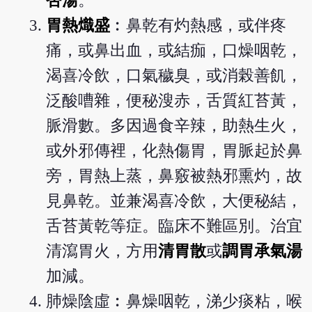
杏湯
。
胃熱熾盛
︰鼻乾有灼熱感，或伴疼
痛，或鼻出血，或結痂，口燥咽乾，
渴喜冷飲，口氣穢臭，或消榖善飢，
泛酸嘈雜，便秘溲赤，舌質紅苔黃，
脈滑數。多因過食辛辣，助熱生火，
或外邪傳裡，化熱傷胃，胃脈起於鼻
旁，胃熱上蒸，鼻竅被熱邪熏灼，故
見鼻乾。並兼渴喜冷飲，大便秘結，
舌苔黃乾等症。臨床不難區別。治宜
清瀉胃火，方用
清胃散
或
調胃承氣湯
加減。
肺燥陰虛︰鼻燥咽乾，涕少痰粘，喉