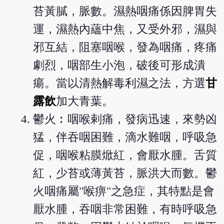
苔黃膩，脈數。濕熱咽痛係因脾胃失
運，濕熱內蘊中焦，又受外邪，濕與
邪互結，阻塞咽喉，發為咽痛，疼痛
劇烈，咽部生小泡，破後可形成潰
瘍。當以清熱解毒利濕之法，方選
甘
露飲
加大青葉。
鬱火︰咽喉剌痛，發病迅速，來勢凶
猛，伴吞咽困難，滴水難咽，呼吸急
促，咽喉粘膜焮紅，會厭水腫。舌質
紅，少苔或薄黃苔，脈洪大而數。鬱
火咽痛屬"喉痹"之急症，其特點是會
厭水腫，吞咽非常困難，有時呼吸急