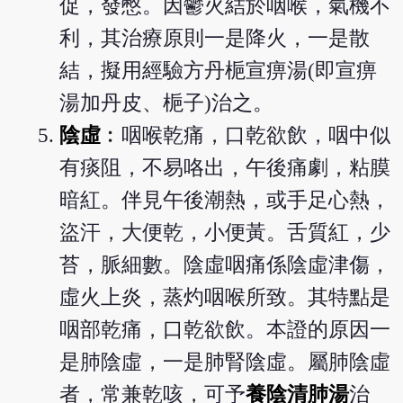
促，發憋。因鬱火結於咽喉，氣機不
利，其治療原則一是降火，一是散
結，擬用經驗方丹梔宣痹湯(即宣痹
湯加丹皮、梔子)治之。
陰虛
︰咽喉乾痛，口乾欲飲，咽中似
有痰阻，不易咯出，午後痛劇，粘膜
暗紅。伴見午後潮熱，或手足心熱，
盜汗，大便乾，小便黃。舌質紅，少
苔，脈細數。陰虛咽痛係陰虛津傷，
虛火上炎，蒸灼咽喉所致。其特點是
咽部乾痛，口乾欲飲。本證的原因一
是肺陰虛，一是肺腎陰虛。屬肺陰虛
者，常兼乾咳，可予
養陰清肺湯
治