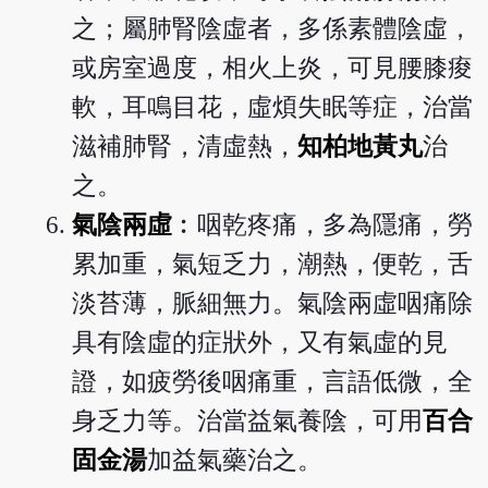
之；屬肺腎陰虛者，多係素體陰虛，
或房室過度，相火上炎，可見腰膝痠
軟，耳鳴目花，虛煩失眠等症，治當
滋補肺腎，清虛熱，
知柏地黃丸
治
之。
氣陰兩虛
︰咽乾疼痛，多為隱痛，勞
累加重，氣短乏力，潮熱，便乾，舌
淡苔薄，脈細無力。氣陰兩虛咽痛除
具有陰虛的症狀外，又有氣虛的見
證，如疲勞後咽痛重，言語低微，全
身乏力等。治當益氣養陰，可用
百合
固金湯
加益氣藥治之。