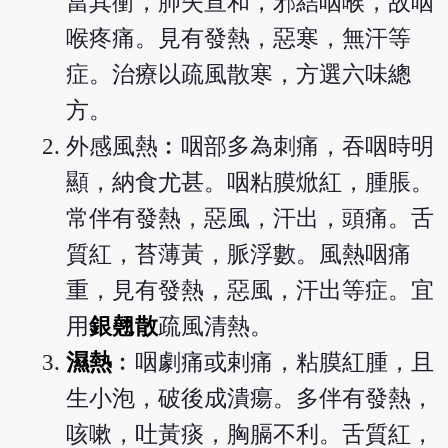
當其衝，肺失宣和，邪結咽喉，故咽
喉疼痛。見有發熱，惡寒，無汗等
症。治療以疏風散寒，方選六味總
方。
外感風熱︰咽部多為刺痛，吞咽時明
顯，納食尤甚。咽粘膜焮紅，腫脹。
常伴有發熱，惡風，汗出，頭痛。舌
質紅，苔薄黃，脈浮數。風熱咽痛
重，見有發熱，惡風，汗出等症。宜
用
銀翹散
疏風清熱。
濕熱
︰咽劇痛或剌痛，粘膜紅腫，且
生小泡，破後成潰瘍。多伴有發熱，
咳嗽，吐黃痰，胸膈不利。舌質紅，