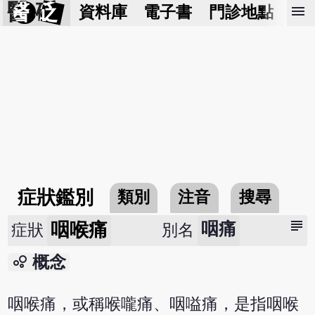
醫 砭
menu
資料庫
電子書
門診地點
預
症狀鑑別
類別
注音
搜尋
subject
咽喉痛
咽痛
症狀
別名
bubble_chart
概念
咽喉痛，或稱喉嚨痛、咽嗌痛，是指咽喉