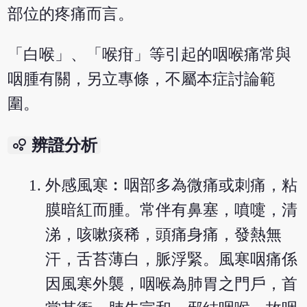
部位的疼痛而言。
「白喉」、「喉疳」等引起的咽喉痛常與
咽腫有關，另立專條，不屬本症討論範
圍。
bubble_chart
辨證分析
外感風寒︰咽部多為微痛或刺痛，粘
膜暗紅而腫。常伴有鼻塞，噴嚏，清
涕，咳嗽痰稀，頭痛身痛，發熱無
汗，舌苔薄白，脈浮緊。風寒咽痛係
因風寒外襲，咽喉為肺胃之門戶，首