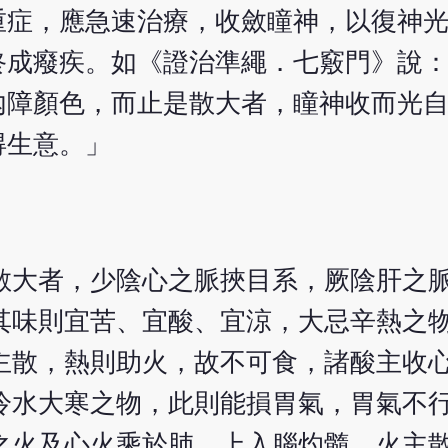
重症，應急速治療，收斂瞳神，以復神
終成癈疾。如《證治準繩．七竅門》說
內障顏色，而止是散大者，瞳神收而光
得生意。」
散大者，少陰心之脈挾目系，厥陰肝之
其味則宜苦、宜酸、宜涼，大忌辛熱之
主散，熱則助火，故不可食，諸酸主收
冷水大寒之物，此則能損胃氣，胃氣不
之火及心火乘於肺，上入腦灼髓，火主