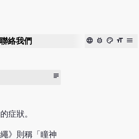
聯絡我們
language
bug_report
color_lens
format_size
menu
subject
線的症狀。
準繩》則稱「瞳神