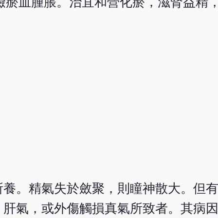
瞼瘀血腫脹。治宜和營化瘀，滋腎益精
所養。精氣失於斂聚，則瞳神散大。但
、肝氣，或外傷觸損真氣所致者。其病