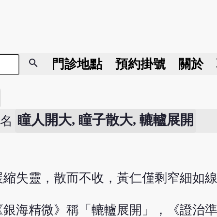
search
門診地點
預約掛號
關於
瞳人開大, 瞳子散大, 轆轤展開
別名
展縮失靈，散而不收，黃仁僅剩窄細如
《銀海精微》稱「轆轤展開」，《證治