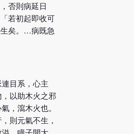
光，否則病延日
：「若初起即收可
自生矣。…病既急
脈連目系，心主
物，以助木火之邪
心氣，瀉木火也。
行，則元氣不生，
散溢，瞳子開大。