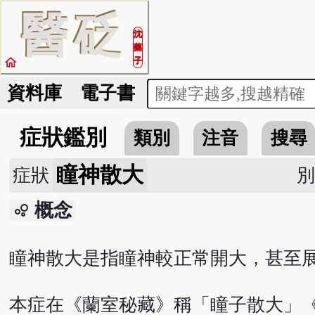
醫
砭
沈
藥
home
子
資料庫
電子書
症狀鑑別
類別
注音
搜尋
瞳神散大
症狀
概念
bubble_chart
瞳神散大是指瞳神較正常開大，甚至
本症在《蘭室秘藏》稱「瞳子散大」