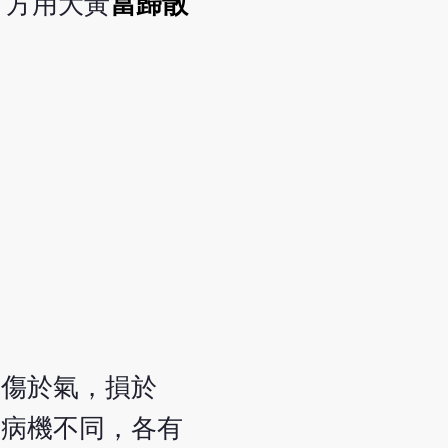
，方用大黃
當歸散
有傷於氣，損於
因病機不同，各有