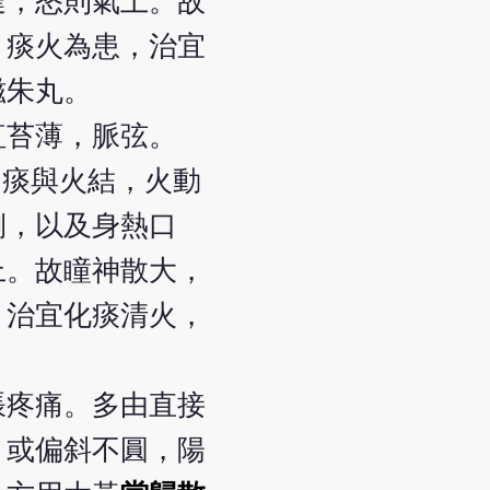
達，怒則氣上。故
，痰火為患，治宜
磁朱丸。
紅苔薄，脈弦。
，痰與火結，火動
側，以及身熱口
上。故瞳神散大，
，治宜化痰清火，
脹疼痛。多由直接
，或偏斜不圓，陽