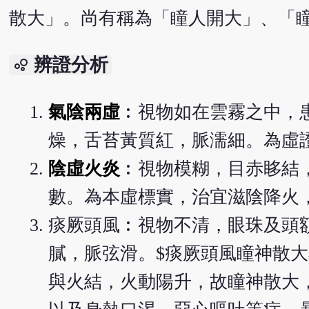
散大」。尚有稱為「瞳人開大」、「
辨證分析
bubble_chart
氣陰兩虛
︰視物如在雲霧之中，
燥，舌苔黃質紅，脈濡細。為虛
陰虛火炎
︰視物模糊，目赤眵結
數。為本虛標實，治宜滋陰降火
痰厥頭風︰視物不清，眼珠及頭
膩，脈弦滑。$痰厥頭風瞳神散
與火結，火動陽升，故瞳神散大