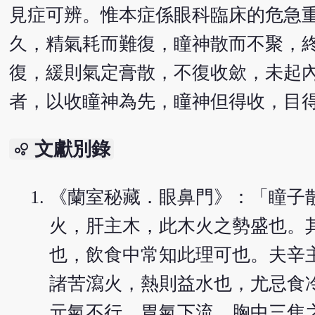
見症可辨。惟本症係眼科臨床的危急
久，精氣耗而難復，瞳神散而不聚，
復，緩則氣定膏散，不復收歛，未起
者，以收瞳神為先，瞳神但得收，目
文獻別錄
bubble_chart
《蘭室秘藏．眼鼻門》：「瞳子
火，肝主木，此木火之勢盛也。
也，飲食中常知此理可也。夫辛
諸苦瀉火，熱則益水也，尤忌食
元氣不行，胃氣下流，胸中三焦