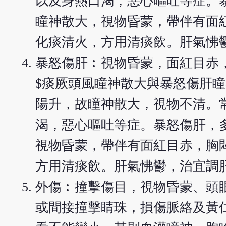
以及身熱口渴，惡心嘔吐等症。
瞳神散大，視物昏蒙，帶伴有面
化痰清火，方用清痰飲。肝氣怫
暴怒傷肝︰視物昏蒙，面紅目赤
$痰厥頭風瞳神散大與暴怒傷肝
陽升，故瞳神散大，視物不清。
渴，惡心嘔吐等症。暴怒傷肝，
視物昏蒙，帶伴有面紅目赤，胸
方用清痰飲。肝氣怫鬱，治宜調
外傷︰撞擊傷目，視物昏蒙、頭
或間接撞擊睛珠，損傷脈絡及黃