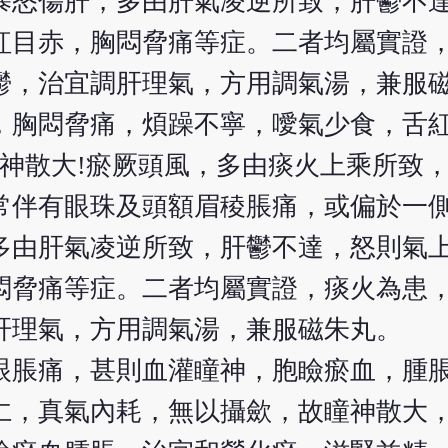
暴怒傷肝，多由肝氣凌逆所致，肝鬱不
紅目赤，胸悶脅痛等症。二者均屬實證
鬱，治宜調肝理氣，方用調氣湯，兼服
，胸悶脅痛，煩躁不寧，噯氣少食，舌
瞳神散大!瘀厥頭風，多由痰火上乘所致
常伴有眼珠及頭額眉稜脹痛，或偏於一
多由肝氣凌逆所致，肝鬱不達，怒則氣
悶脅痛等症。二者均屬實證，痰火為患
肝理氣，方用調氣湯，兼服磁朱丸。
眼脹痛，甚則血灌瞳神，胞瞼瘀血，腫
仁，真氣內耗，無以攝歛，故瞳神散大