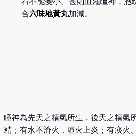
看不能變小。甚則血灌瞳神，胞
合
六味地黃丸
加減。
瞳神為先天之精氣所生，後天之精氣
精；有水不濟火，虛火上炎；有痰火