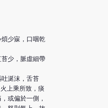
心煩少寐，口咽乾
紅苔少，脈虛細帶
嘔吐涎沫，舌苔
痰火上乘所致，痰
痛，或偏於一側，