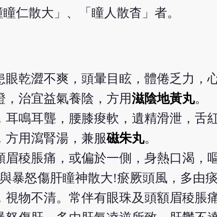
瞳瞳仁散大」、「瞳人散杳」者。
患眼乾澀不爽，頭暈目眩，體倦乏力，
證，治宜益氣養陰，方用
滋陰地黃丸
。
，耳鳴耳聾，腰膝痠軟，遺精滑泄，舌
，方用瀉腎湯，兼服
磁朱丸
。
額眉稜脹痛，或偏於一側，身熱口渴，
大與暴怒傷肝瞳神散大!瘀厥頭風，多由
，視物不清。常伴有眼珠及頭額眉稜脹