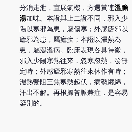
分消走泄，宣展氣機，方選黃連
溫膽
湯
加味。本證與上二證不同，邪入少
陽以寒邪為患，屬傷寒；外感瘧邪以
瘧邪為患，屬瘧疾；本證以濕熱為
患，屬濕溫病。臨床表現各具特徵，
邪入少陽寒熱往來，忽寒忽熱，發無
定時；外感瘧邪寒熱往來休作有時；
濕熱鬱阻三焦寒熱起伏，病勢纏綿，
汗出不解。再根據苔脈兼症，是容易
鑒別的。