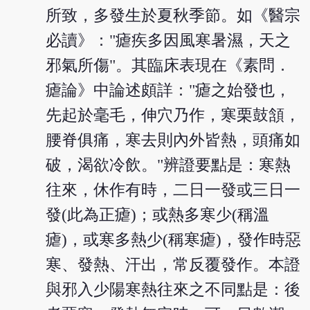
所致，多發生於夏秋季節。如《醫宗
必讀》："瘧疾多因風寒暑濕，天之
邪氣所傷"。其臨床表現在《素問．
瘧論》中論述頗詳："瘧之始發也，
先起於毫毛，伸穴乃作，寒栗鼓頷，
腰脊俱痛，寒去則內外皆熱，頭痛如
破，渴欲冷飲。"辨證要點是：寒熱
往來，休作有時，二日一發或三日一
發(此為正瘧)；或熱多寒少(稱溫
瘧)，或寒多熱少(稱寒瘧)，發作時惡
寒、發熱、汗出，常反覆發作。本證
與邪入少陽寒熱往來之不同點是：後