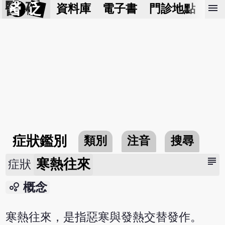
醫 砭
menu
資料庫
電子書
門診地點
預
症狀鑑別
類別
注音
搜尋
subject
寒熱往來
症狀
bubble_chart
概念
寒熱往來，是指惡寒與發熱交替發作。