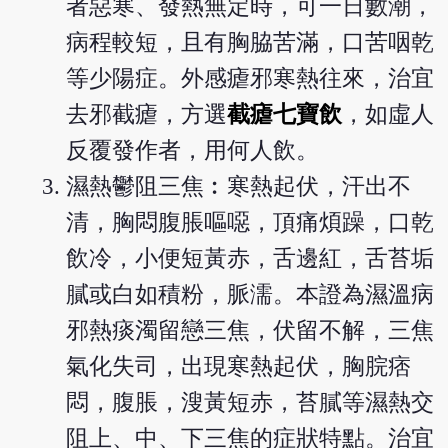
者惡寒、發熱無定時，可一日數潮，
病程較短，且有胸脇苦滿，口苦咽乾
等少陽症。外感瘧邪寒熱往來，治宜
去邪截瘧，方選
截瘧七寶飲
，如虛人
反覆發作者，用何人飲。
濕熱鬱阻三焦︰寒熱起伏，汗出不
清，胸悶腹脹嘔噁，頂痛煩躁，口乾
飲冷，小便短黃赤，舌邊紅，舌苔垢
膩或白如積粉，脈濡。本證為濕溫病
邪熱痰濁留戀三焦，伏留不解，三焦
氣化失司，出現寒熱起伏，胸脘痞
悶，腹脹，溲黃短赤，苔膩等濕熱交
阻上、中、下三焦的症狀特點。治宜