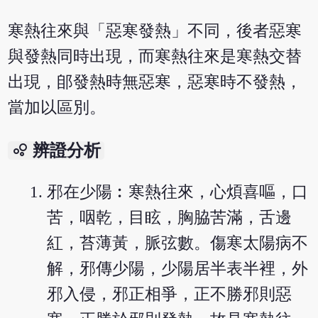
寒熱往來與「惡寒發熱」不同，後者惡寒
與發熱同時出現，而寒熱往來是寒熱交替
出現，郋發熱時無惡寒，惡寒時不發熱，
當加以區別。
bubble_chart
辨證分析
邪在少陽︰寒熱往來，心煩喜嘔，口
苦，咽乾，目眩，胸脇苦滿，舌邊
紅，苔薄黃，脈弦數。傷寒太陽病不
解，邪傳少陽，少陽居半表半裡，外
邪入侵，邪正相爭，正不勝邪則惡