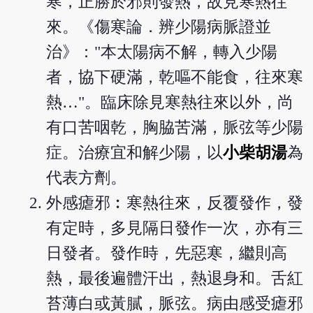
寒，正勝於邪則發熱，故見寒熱往
來。《傷寒論．辨少陽病脈證並
治》："本太陽病不解，轉入少陽
者，協下硬滿，乾嘔不能食，往來寒
熱…"。臨床除見寒熱往來以外，尚
有口苦咽乾，胸脇苦滿，脈弦等少陽
症。治療宜和解少陽，以
小柴胡湯
為
代表方劑。
外感瘧邪︰寒熱往來，反覆發作，發
有定時，多見隔日發作一次，亦有三
日發者。發作時，先惡寒，繼則高
熱，最後遍體汗出，熱退身和。舌紅
苔薄白或黃膩，脈弦。病由感受瘧邪