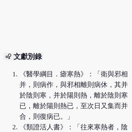
bubble_chart
文獻別錄
《醫學綱目．瘧寒熱》：「衛與邪相
并，則病作，與邪相離則病休，其并
於陰則寒，并於陽則熱，離於陰則寒
已，離於陽則熱已，至次日又集而并
合，則復病已。」
《類證活人書》：「往來寒熱者，陰