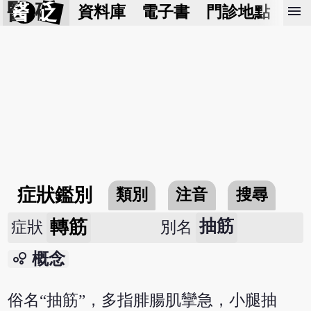
醫 砭
menu
資料庫
電子書
門診地點
預
症狀鑑別
類別
注音
搜尋
轉筋
抽筋
症狀
別名
bubble_chart
概念
俗名“抽筋”，多指腓腸肌攣急，小腿抽