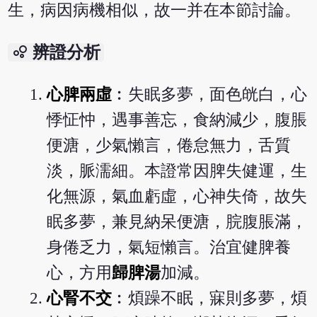
生，病因病機相似，故一并在本節討論。
bubble_chart
辨證分析
心脾兩虛
︰失眠多夢，面色㿠白，心
悸怔忡，遇事善忘，食納減少，腹脹
便溏，少氣懶言，倦怠無力，舌質
淡，脈濡細。本證常因脾失健運，生
化無源，氣血虧虛，心神失倚，故失
眠多夢，兼見納呆便溏，脘腹脹滿，
身倦乏力，氣短懶言。治宜健脾養
心，方用
歸脾湯
加減。
心腎不交
︰煩躁不眠，寐則多夢，煩