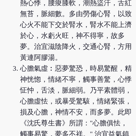
熱心悸，腰痠膝軟，潮熱盜汗，舌紅
無苔，脈細數。多由勞傷心腎，以致
心火不能下交於腎水，腎水不能上濟
於心，水虧火旺，神不得寧，故多
夢。治宜滋陰降火，交通心腎，方用
黃連阿膠湯。
心膽氣虛︰惡夢驚恐，時易驚醒，精
神恍惚，情緒不寧，觸事善驚，心悸
怔忡，舌淡，脈細弱。乃平素體弱，
心膽虛怯，或暴受驚駭，情緒緊張，
損及心膽，神情不安，而多夢。此即
《沈氏尊生書》所謂："心膽俱怯，
觸事易驚，夢多不祥。" 治宜益氣鎮