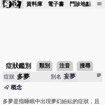
醫 砭
menu
資料庫
電子書
門診地點
預
症狀鑑別
類別
注音
搜尋
subject
多夢
妄夢
症狀
別名
bubble_chart
概念
多夢是指睡眠中出現夢幻紛紜的症狀，且