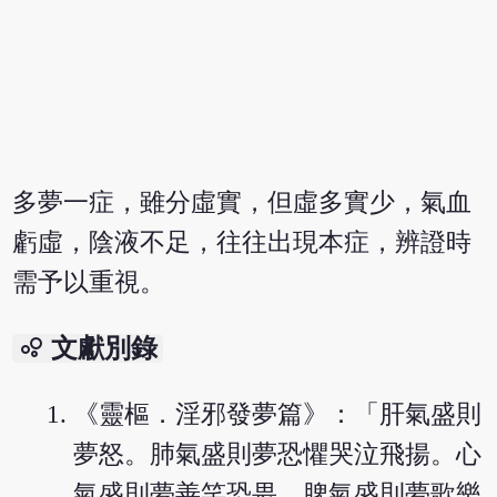
多夢一症，雖分虛實，但虛多實少，氣血
虧虛，陰液不足，往往出現本症，辨證時
需予以重視。
bubble_chart
文獻別錄
《靈樞．淫邪發夢篇》：「肝氣盛則
夢怒。肺氣盛則夢恐懼哭泣飛揚。心
氣盛則夢善笑恐畏。脾氣盛則夢歌樂