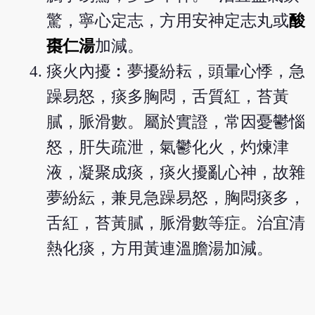
驚，寧心定志，方用安神定志丸或
酸
棗仁湯
加減。
痰火內擾︰夢擾紛耘，頭暈心悸，急
躁易怒，痰多胸悶，舌質紅，苔黃
膩，脈滑數。屬於實證，常因憂鬱惱
怒，肝失疏泄，氣鬱化火，灼煉津
液，凝聚成痰，痰火擾亂心神，故雜
夢紛紜，兼見急躁易怒，胸悶痰多，
舌紅，苔黃膩，脈滑數等症。治宜清
熱化痰，方用黃連溫膽湯加減。