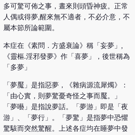
多可驚可佈之事，晝來則頭昏神疲。正常
人偶或得夢,醒來無不適者，不必介意，不
屬本節所論範圍。
本症在《素問．方盛衰論》稱「妄夢」,
《靈樞.淫邪發夢》作「喜夢」，後世稱為
「多夢」
「夢魘」是指惡夢，《雜病源流犀燭》：
「由心實，則夢驚憂奇怪之事而魘。」
「夢囈」是指說夢話。「夢游」即是「夜
游」、「夢行」。「夢驚」是指夢中恐懼
驚駭而突然驚醒。上述各症均在睡夢中發