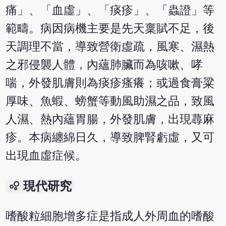
痛」、「血虛」、「痰疹」、「蟲證」等
範疇。病因病機主要是先天稟賦不足，後
天調理不當，導致營衛虛疏，風寒、濕熱
之邪侵襲人體，內蘊肺臟而為咳嗽、哮
喘，外發肌膚則為痰疹瘙癢；或過食膏粱
厚味、魚蝦、螃蟹等動風助濕之品，致風
人濕、熱內蘊胃腸，外發肌膚，出現蕁麻
疹。本病纏綿日久，導致脾腎虧虛，又可
出現血虛症候。
bubble_chart
現代研究
嗜酸粒細胞增多症是指成人外周血的嗜酸