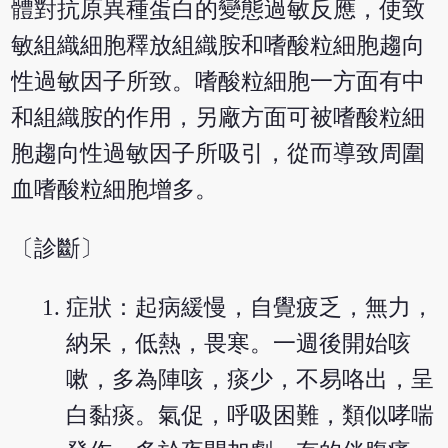
體對抗原異種蛋白的變態過敏反應，使致
敏組織細胞釋放組織胺和嗜酸粒細胞趨向
性過敏因子所致。嗜酸粒細胞一方面有中
和組織胺的作用，另廠方面可被嗜酸粒細
胞趨向性過敏因子所吸引，從而導致周圍
血嗜酸粒細胞增多。
〔診斷〕
症狀：起病緩慢，自覺疲乏，無力，
納呆，低熱，畏寒。一週後開始咳
嗽，多為陣咳，痰少，不易咯出，呈
白黏痰。氣促，呼吸困難，類似哮喘