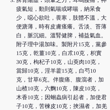
脾腎陽虛︰頭暈乏力，耳鳴腰痛，神
疲氣短，動則氣喘或哮喘，納呆食
少，噁心欲吐，畏寒，肢體不溫，大
便溏薄，時有皮膚瘙癢。舌淡、苔薄
白，脈沉細。溫腎健脾，補益氣血。
附子理中湯加味。製附片15克，黨參
15克，乾薑10克，白朮10克，枳實
30克，枸杞子10克，山萸肉10克，
當歸10克，淫羊藿15克，白芍10
克，甘草6克。伴腹痛、腹瀉者，加
山楂10克，六麴10克，陳皮10克，
木香10克；因蛔蟲病引起者，加使君
子10克，苦楝皮10克；挾濕者，加羌