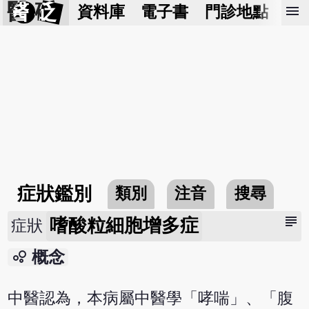
醫 砭
menu
資料庫
電子書
門診地點
預
症狀鑑別
類別
注音
搜尋
subject
嗜酸粒細胞增多症
症狀
bubble_chart
概念
中醫認為，本病屬中醫學「哮喘」、「腹