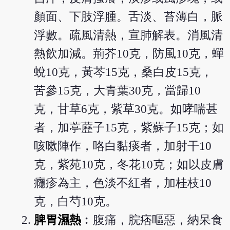
顏面、下肢浮腫。舌淡、苔薄白，脈
浮數。疏風清熱，宣肺解表。消風清
熱飲加減。荊芥10克，防風10克，蟬
蛻10克，黃芩15克，桑白皮15克，
苦參15克，大青葉30克，當歸10
克，甘草6克，紫草30克。如哮喘甚
者，加葶藶子15克，紫蘇子15克；如
咳嗽陣作，咯白黏痰者，加射干10
克，紫苑10克，冬花10克；如以皮膚
癮疹為主，色淡不紅者，加桂枝10
克，白芍10克。
脾胃濕熱
︰腹痛，脘痞嘔惡，納呆食