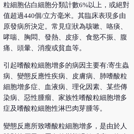
粒細胞佔白細胞分類計數6%以上，或絕對
值超過440個/立方毫米。其臨床表現多由
原發病所決定。常見症狀為咳嗽、咯痰、
哮喘、胸悶、發熱、皮疹、食慾不振、腹
痛、頭暈、消瘦或貧血等。
引起嗜酸粒細胞增多的病因主要有:寄生蟲
病、變態反應性疾病、皮膚病、肺嗜酸粒
細胞增多症、血液病、理化因素、某些傳
染病、惡性腫瘤、家族性嗜酸粒細胞增多
症及嗜酸粒細胞性淋巴肉芽腫等。
變態反應所致嗜酸粒細胞增多，是由於人