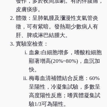
發作，多於夜間加劇。有的伴腹痛，
皮膚痰疹。
體徵：呈肺氣腫及瀰漫性支氣管炎
徵，可有紫暗。發熱期少數病人有
肝、脾或淋巴結腫大。
實驗室檢查：
血象:白細胞增多，嗜酸粒細胞
顯著增高(20%~80%)，血沉加
快。
梅毒血清補體結合反應：60%
呈陽性，冷凝集試驗，多數呈
高度陽性反應；嗜異體凝集試
驗1/3可為陽性。