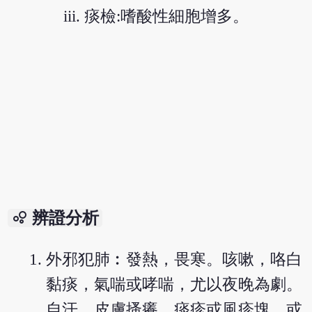
痰檢:嗜酸性細胞增多。
bubble_chart
辨證分析
外邪犯肺︰發熱，畏寒。咳嗽，咯白
黏痰，氣喘或哮喘，尤以夜晚為劇。
自汗，皮膚搔癢，痰疹或風疹塊，或