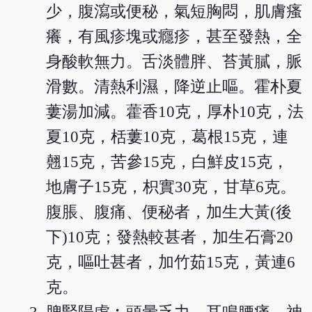
少，腹瀉或便秘，氣短胸悶，肌膚瘙
癢，有風疹塊或癮疹，甚至發熱，全
身酸軟無力。舌淡體胖、苔黃膩，脈
滑數。清熱利濕，降逆止嘔。霍朴夏
蔞湯加減。藿香10克，厚朴10克，法
夏10克，栝蔞10克，葛根15克，連
翹15克，苦參15克，白鮮皮15克，
地膚子15克，枳實30克，甘草6克。
腹脹、腹痛、便秘者，加生大黃(後
下)10克；發熱較甚者，加生石膏20
克，嘔吐甚者，加竹茹15克，黃連6
克。