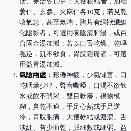
活、羌活各10克；大便秘結者，加栝
蔞仁、玄參、火麻仁各10克；若見乾
咳氣急，甚至氣喘，胸片有網狀纖維
化陰影者，可選用養陰清肺湯，或百
合固金湯加減；若以口舌乾燥、乾嘔
呃逆，飢不欲食，胃脘隱痛者，可選
用益胃湯加減。
氣陰兩虛
︰形倦神疲，少氣懶言，口
乾咽燥少津，聲音嘶啞，口渴不欲飲
水或飲不解渴，雙目乾癢，視物模
糊，鼻乾不適，手足心熱或手足逆
冷，胃脘脹痛，大便乾結或溏瀉。舌
淡紅、苔少而乾，脈細數或細弱。益