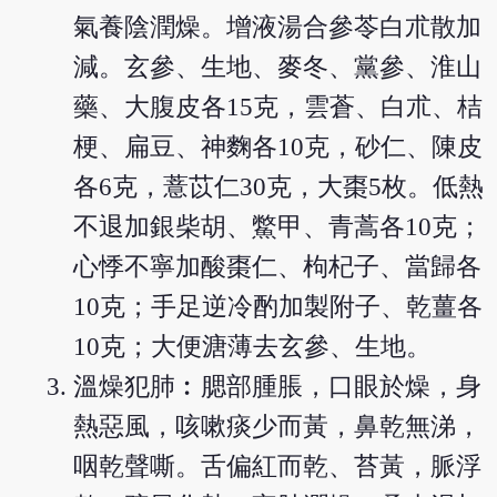
氣養陰潤燥。增液湯合參苓白朮散加
減。玄參、生地、麥冬、黨參、淮山
藥、大腹皮各15克，雲蒼、白朮、桔
梗、扁豆、神麴各10克，砂仁、陳皮
各6克，薏苡仁30克，大棗5枚。低熱
不退加銀柴胡、鱉甲、青蒿各10克；
心悸不寧加酸棗仁、枸杞子、當歸各
10克；手足逆冷酌加製附子、乾薑各
10克；大便溏薄去玄參、生地。
溫燥犯肺︰腮部腫脹，口眼於燥，身
熱惡風，咳嗽痰少而黃，鼻乾無涕，
咽乾聲嘶。舌偏紅而乾、苔黃，脈浮