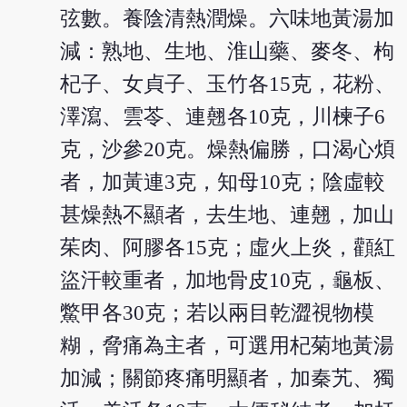
弦數。養陰清熱潤燥。六味地黃湯加
減：熟地、生地、淮山藥、麥冬、枸
杞子、女貞子、玉竹各15克，花粉、
澤瀉、雲苓、連翹各10克，川楝子6
克，沙參20克。燥熱偏勝，口渴心煩
者，加黃連3克，知母10克；陰虛較
甚燥熱不顯者，去生地、連翹，加山
茱肉、阿膠各15克；虛火上炎，顴紅
盜汗較重者，加地骨皮10克，龜板、
鱉甲各30克；若以兩目乾澀視物模
糊，脅痛為主者，可選用杞菊地黃湯
加減；關節疼痛明顯者，加秦艽、獨