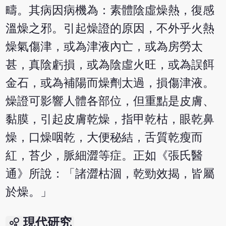
疇。其病因病機為：素體陰虛燥熱，復感
溫燥之邪。引起燥證的原因，不外乎火熱
燥氣傷津，或為津液內亡，或為房勞太
甚，真陰虧損，或為陰虛火旺，或為誤餌
金石，或為補陽而燥劑太過，損傷津液。
燥證可影響人體各部位，但重點是皮膚、
黏膜，引起皮膚乾燥，指甲乾枯，眼乾鼻
燥，口燥咽乾，大便秘結，舌質乾瘦而
紅，苔少，脈細澀等症。正如《張氏醫
通》所說：「諸澀枯涸，乾勁效揭，皆屬
於燥。」
bubble_chart
現代研究