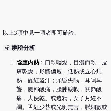
以上3項中見一項者即可確診。
bubble_chart
辨證分析
陰虛內熱
︰口乾咽燥，目澀而乾，皮
膚乾燥，形體偏瘦，低熱或五心煩
熱，顴紅盜汗；頭昏失眠，耳鳴耳
聾，腮部酸痛，腰膝酸軟，關節酸
痛，大便乾。或遺精，女子月經不
調。舌紅少苔或光剝無苔，脈細數或