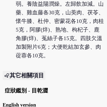
弱。養陰益陽潤燥。左歸飲加減。山
藥、雞血藤各30克，山萸肉、茯苓、
懷牛膝、杜仲、密蒙花各10克，肉桂
5克，阿膠(烊)、熟地、枸杞子、鹿
角膠(烊)、菟絲子各15克。四肢欠溫
加製附片6克；大便乾結加玄參、肉
蓯蓉各10克。
其它相關項目
症狀鑑別 - 目乾澀
English version