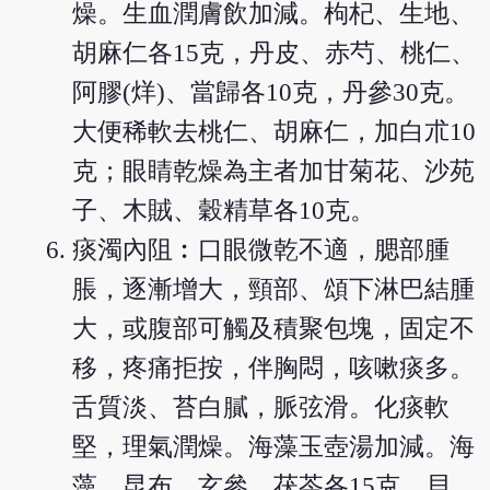
燥。生血潤膚飲加減。枸杞、生地、
胡麻仁各15克，丹皮、赤芍、桃仁、
阿膠(烊)、當歸各10克，丹參30克。
大便稀軟去桃仁、胡麻仁，加白朮10
克；眼睛乾燥為主者加甘菊花、沙苑
子、木賊、穀精草各10克。
痰濁內阻︰口眼微乾不適，腮部腫
脹，逐漸增大，頸部、頌下淋巴結腫
大，或腹部可觸及積聚包塊，固定不
移，疼痛拒按，伴胸悶，咳嗽痰多。
舌質淡、苔白膩，脈弦滑。化痰軟
堅，理氣潤燥。海藻玉壺湯加減。海
藻、昆布、玄參、茯苓各15克，貝