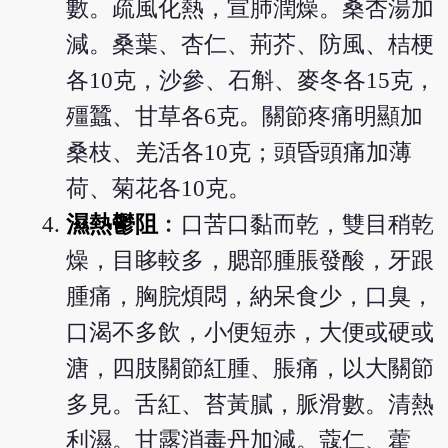
數。疏風化熱，宣肺潤燥。桑杏湯加
減。桑葉、杏仁、荊芥、防風、桔梗
各10克，沙參、石斛、麥冬各15克，
殭蠶、甘草各6克。關節疼痛明顯加
桑枝、羌活各10克；頭昏頭痛加薄
荷、菊花各10克。
濕熱鬱阻
︰口苦口黏而乾，雙目稍乾
燥，目眵較多，腮部腫脹發酸，牙跟
腫痛，胸脘煩悶，納呆食少，口臭，
口渴不多飲，小便短赤，大便或硬或
溏，四肢關節紅腫、脹痛，以大關節
多見。舌紅、苔黃膩，脈滑數。清熱
利濕。甘露消毒丹加減。蔻仁、藿