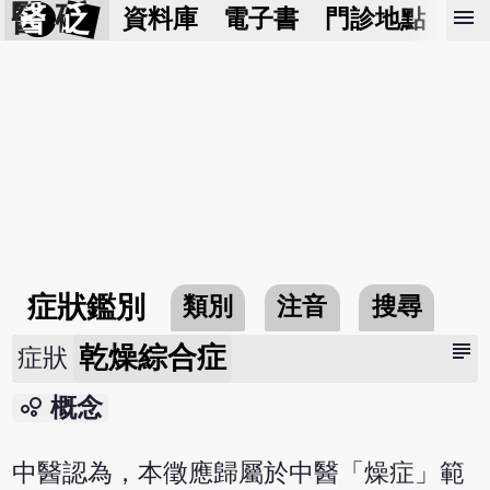
醫 砭
menu
資料庫
電子書
門診地點
預
症狀鑑別
類別
注音
搜尋
subject
乾燥綜合症
症狀
bubble_chart
概念
中醫認為，本徵應歸屬於中醫「燥症」範