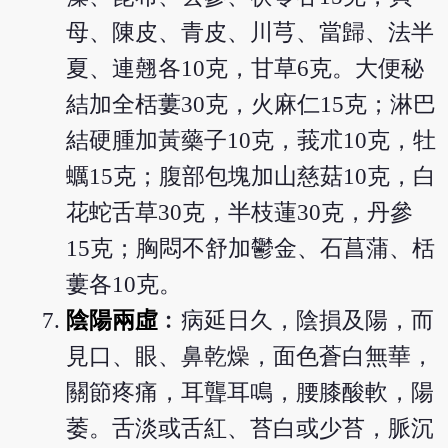
母、陳皮、青皮、川芎、當歸、法半
夏、連翹各10克，甘草6克。大便秘
結加全栝蔞30克，火麻仁15克；淋巴
結硬腫加黃藥子10克，莪朮10克，牡
蠣15克；腹部包塊加山慈菇10克，白
花蛇舌草30克，半枝蓮30克，丹參
15克；胸悶不舒加鬱金、石菖蒲、栝
蔞各10克。
陰陽兩虛
︰病延日久，陰損及陽，而
見口、眼、鼻乾燥，面色蒼白無華，
關節疼痛，耳聾耳鳴，腰膝酸軟，陽
萎。舌淡或舌紅、苔白或少苔，脈沉