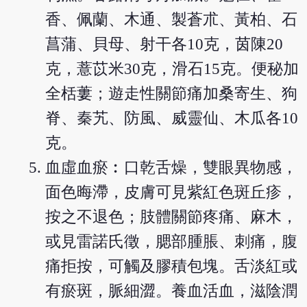
香、佩蘭、木通、製蒼朮、黃柏、石
菖蒲、貝母、射干各10克，茵陳20
克，薏苡米30克，滑石15克。便秘加
全栝蔞；遊走性關節痛加桑寄生、狗
脊、秦艽、防風、威靈仙、木瓜各10
克。
血虛血瘀︰口乾舌燥，雙眼異物感，
面色晦滯，皮膚可見紫紅色斑丘疹，
按之不退色；肢體關節疼痛、麻木，
或見雷諾氏徵，腮部腫脹、刺痛，腹
痛拒按，可觸及膠積包塊。舌淡紅或
有瘀斑，脈細澀。養血活血，滋陰潤