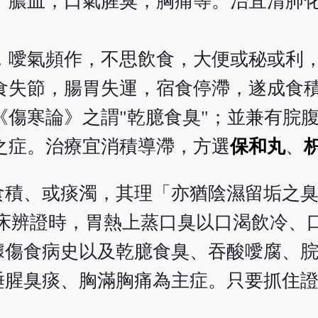
、膿血，口氣腥臭，胸痛等。治宜清肺
，噯氣頻作，不思飲食，大便或秘或利
食失節，腸胃失運，宿食停滯，遂成食
傷寒論》之謂"乾臆食臭"；並兼有脘
之症。治療宜消積導滯，方選
保和丸
、
積、或痰濁，其理「亦猶陰濕留垢之臭
床辨證時，胃熱上蒸口臭以口渴飲冷、
據傷食病史以及乾臆食臭、吞酸噯腐、
唾腥臭痰、胸滿胸痛為主症。只要抓住