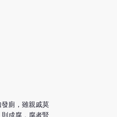
如發廁，雖親戚莫
久則成腐，腐者腎