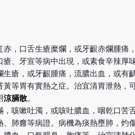
紅赤，口舌生瘡糜爛，或牙齦赤爛腫痛
口瘡、牙宣等病中出現，或素食辛辣厚
爛生瘡，或牙齦腫痛，流膿出血，或有
苔黃等胃有實熱之症。治宜清胃泄熱，
用
涼膈散
。
滿，咳嗽吐濁，或咳吐膿血，咽乾口苦
熱、肺癰等病證。病機為痰熱壅肺，灼