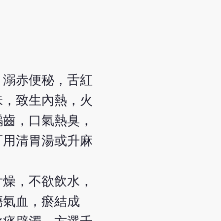
，溺赤便秘，舌紅
味，致生內熱，火
齲齒，口氣熱臭，
可用清胃湯或升麻
舌燥，不欲飲水，
傷氣血，瘀結成