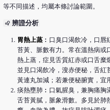
等不同描述，均屬本條討論範圍。
辨證分析
bubble_chart
胃熱上蒸
︰口臭口渴飲冷，口唇
苔黃、脈數有力。常在溫熱病或
熱上蒸，症見舌質紅赤或口舌糜
並見口渴飲冷，溲赤便秘，舌紅
黃連丸加減；若兼便秘腑實，宜
痰熱壅肺︰口氣腥臭，兼胸痛胸
舌苔黃膩，脈象滑數。多見於肺