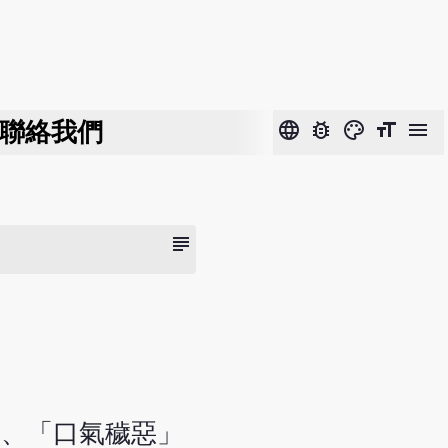
聯絡我們
language
bug_report
color_lens
format_size
menu
subject
」、「口氣穢惡」