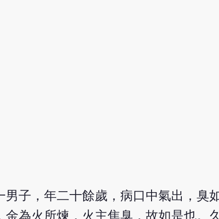
一男子，年二十餘歲，病口中氣出，臭
，金為火所煉，火主焦臭，故如是也。