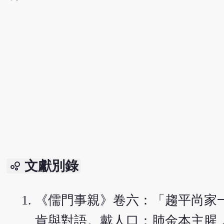
文獻別錄
bubble_chart
《儒門事親》卷六：「趨平尚家
肯與對語。戴人口：肺金本主腥