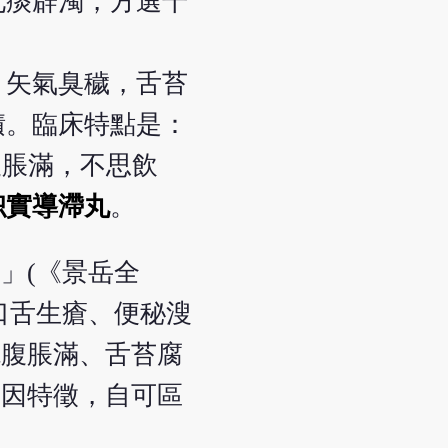
化痰辟濁，方選千
，矢氣臭穢，舌苔
積。臨床特點是：
腹脹滿，不思飲
枳實導滯丸
。
」(《景岳全
口舌生瘡、便秘溲
脘腹脹滿、舌苔腐
證因特徵，自可區