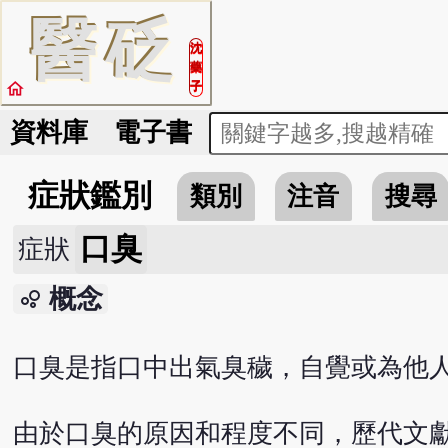
醫
砭
沈
藥
home
子
資料庫
電子書
症狀鑑別
類別
注音
搜尋
口臭
症狀
概念
bubble_chart
口臭是指口中出氣臭穢，自覺或為他
由於口臭的原因和程度不同，歷代文