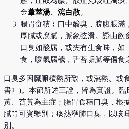
癰，血敗為膿。故症見咳吐濁痰
金
葦莖湯
、
瀉白散
。
腸胃食積︰口中酸臭，脘腹脹滿
厚膩或腐膩，脈象弦滑。證由飲
口臭如酸腐，或夾有生食味，如《
食，噯氣腐穢，舌苔垢膩等傷食
口臭多因臟腑積熱所致，或濕熱、或食
書》)。本節所述三證，皆為實證。臨
黃、苔黃為主症；腸胃食積口臭，根
膩等可資鑒別；痰熱壅肺口臭，以咳
別。