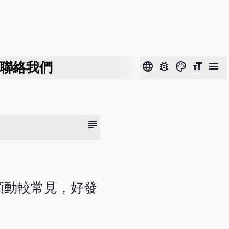
聯絡我們
language
bug_report
color_lens
format_size
menu
subject
顫動較常見，好發