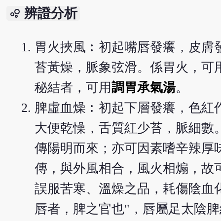
辨證分析
bubble_chart
胃火挾風︰初起嘴唇發癢，皮膚
苔黃燥，脈象弦滑。係胃火，可
秘結者，可用
調胃承氣湯
。
脾虛血燥︰初起下層發癢，色紅
大便乾懆，舌質紅少苔，脈細數
傳陽明而來；亦可因素嗜辛辣厚
傳，與外風相合，風火相煽，故可
誤服苦寒、溫燥之品，耗傷陰血
唇者，脾之官也"，唇屬足太陰