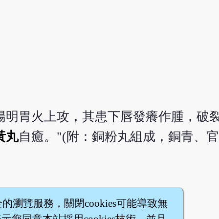
陽明胃火上攻，其患下唇發癢作腫，破
黃丸
自癒。"(附：銅粉丸組成，銅青、
全的瀏覽服務，關閉cookies可能導致無