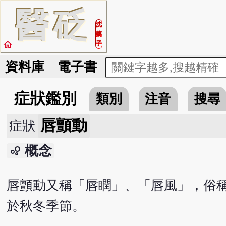
醫
砭
沈
藥
home
子
資料庫
電子書
症狀鑑別
類別
注音
搜尋
唇顫動
症狀
概念
bubble_chart
唇顫動又稱「唇瞤」、「唇風」，俗稱
於秋冬季節。