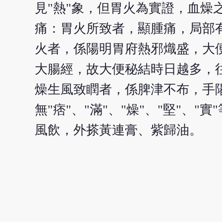
見"熱"象，但胃火為實證，血燥
痛：胃火所致者，顯腫痛，局部
火者，係陽明胃府熱邪熾盛，大
大腸經，故大便秘結時日越多，
燥生風致瞤者，係脾津不布，手
無"痞"、"滿"、"燥"、"堅"
風飲，外搽黃連膏、紫歸油。