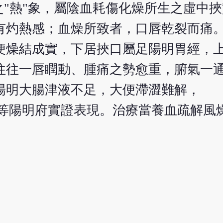
之"熱"象，屬陰血耗傷化燥所生之虛中
有灼熱感；血燥所致者，口唇乾裂而痛
便燥結成實，下居挾口屬足陽明胃經，
往往一唇瞤動、腫痛之勢愈重，腑氣一
陽明大腸津液不足，大便滯澀難解，
、"實"等陽明府實證表現。治療當養血疏解