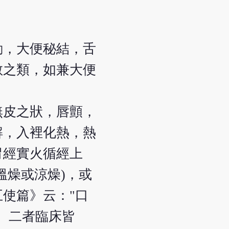
動，大便秘結，舌
散之類，如兼大便
無皮之狀，唇顫，
解，入裡化熱，熱
胃經實火循經上
溫燥或涼燥)，或
使篇》云："口
。二者臨床皆