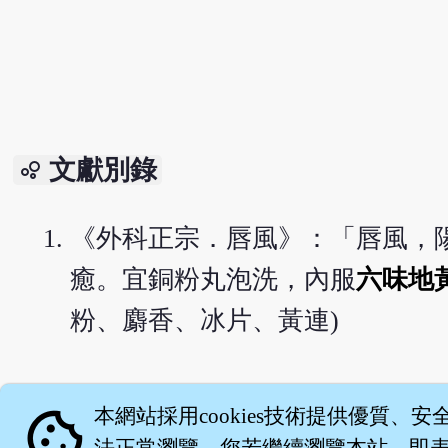
文獻別錄
bubble_chart
《外科正宗．唇風》：「唇風，
癒。宜銅粉丸泡洗，內服
六味地
粉、麝香、冰片、黃連)
English version
cookie
本網站採用cookies技術提供優質、安