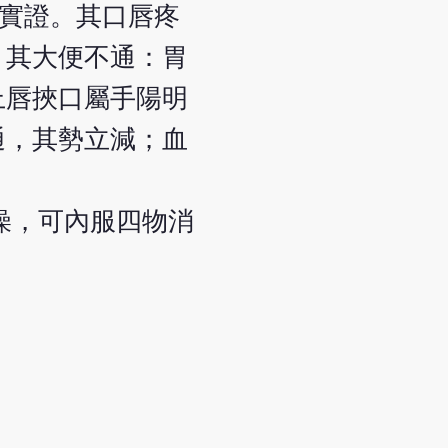
挾實證。其口唇疼
。其大便不通：胃
上唇挾口屬手陽明
通，其勢立減；血
風燥，可內服四物消