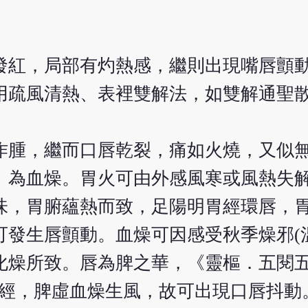
發紅，局部有灼熱感，繼則出現嘴唇顫
用疏風清熱、表裡雙解法，如雙解通聖
作腫，繼而口唇乾裂，痛如火燒，又似
。為血燥。胃火可由外感風寒或風熱失
味，胃腑蘊熱而致，足陽明胃經環唇，
發生唇顫動。血燥可因感受秋季燥邪(
化燥所致。唇為脾之華，《靈樞．五閱五
脾經，脾虛血燥生風，故可出現口唇抖動