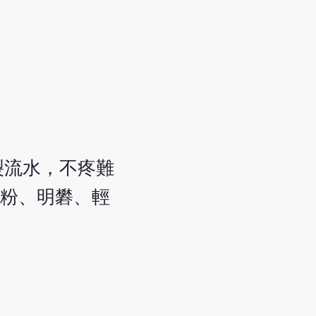
裂流水，不疼難
官粉、明礬、輕