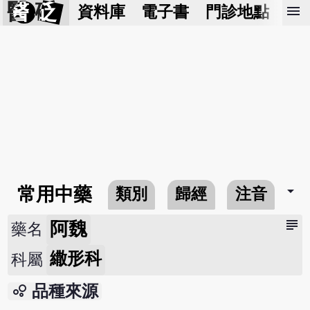
醫 砭
menu
資料庫
電子書
門診地點
預
arrow_drop_down
常用中藥
類別
歸經
注音
subject
阿魏
藥名
繖形科
科屬
bubble_chart
品種來源