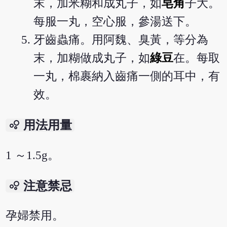
末，加米糊和成丸子，如
皂角
子大。
每服一丸，空心服，參湯送下。
牙齒蟲痛。用阿魏、臭黃，等分為
末，加糊做成丸子，如
綠豆
在。每取
一丸，棉裹納入齒痛一側的耳中，有
效。
bubble_chart
用法用量
1 ～1.5g。
bubble_chart
注意禁忌
孕婦禁用。