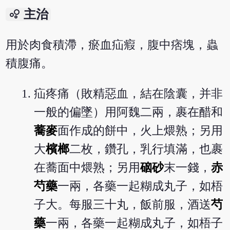
bubble_chart
主治
用於肉食積滯，瘀血疝瘕，腹中痞塊，蟲
積腹痛。
疝疼痛（敗精惡血，結在陰囊，并非
一般的偏墜）用阿魏二兩，裹在醋和
蕎麥
面作成的餅中，火上煨熟；另用
大
檳榔
二枚，鑽孔，乳行填滿，也裹
在蕎面中煨熟；另用
硇砂
末一錢，
赤
芍藥
一兩，各藥一起糊成丸子，如梧
子大。每服三十丸，飯前服，酒送
芍
藥
一兩，各藥一起糊成丸子，如梧子