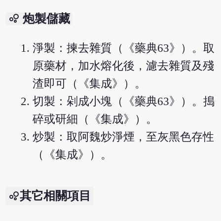
bubble_chart
炮製儲藏
淨製：揀去雜質（《藥典63》）。取
原藥材，加水熔化後，濾去雜質及殘
渣即可（《集成》）。
切製：剁成小塊（《藥典63》）。搗
碎或研細（《集成》）。
炒製：取阿魏炒淨煙，至灰黑色存性
（《集成》）。
其它相關項目