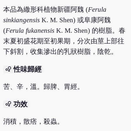
本品為繖形科植物新疆阿魏 (
Ferula
sinkiangensis
K. M. Shen) 或阜康阿魏
(
Ferula fukanensis
K. M. Shen) 的樹脂。春
末夏初盛花期至初果期，分次由莖上部往
下斜割，收集滲出的乳狀樹脂，陰乾。
bubble_chart
性味歸經
苦、辛，溫。歸脾、胃經。
bubble_chart
功效
消積，散痞，殺蟲。