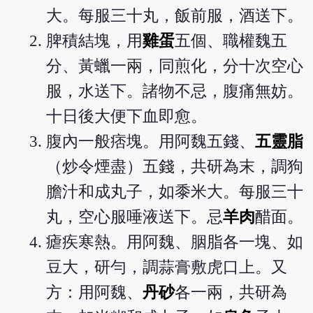
大。每服三十丸，飯前服，酒送下。
脾積結塊，用
雞蛋
五個、職權魏五
分、黃蠟一兩，同煎化，分十次空心
服，水送下。諸物不忌，腹痛無妨。
十日後大便下血即愈。
腹內一般痞塊。用阿魏五錢、
五靈脂
（炒令煙盡）五錢，共研為末，調狗
膽汁和成丸子，如黍米大。每服三十
丸，空心服唾液送下。忌
羊肉
醋面。
瘧疾寒熱。用阿魏、胭脂各一塊、如
豆大，研勻，調蒜膏敷虎口上。又
方：用阿魏、
丹砂
各一兩，共研為