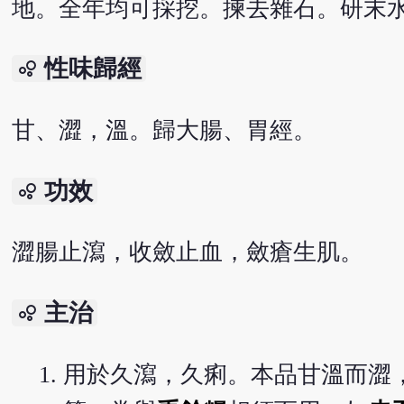
地。全年均可採挖。揀去雜石。研末
性味歸經
bubble_chart
甘、澀，溫。歸大腸、胃經。
功效
bubble_chart
澀腸止瀉，收斂止血，斂瘡生肌。
主治
bubble_chart
用於久瀉，久痢。本品甘溫而澀