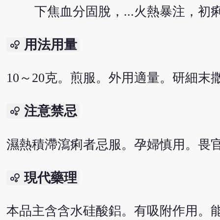
下焦血分固脫，...火熱暴注，初
用法用量
bubble_chart
10～20克。煎服。外用適量。研細末
注意禁忌
bubble_chart
濕熱積滯瀉痢者忌服。孕婦慎用。畏
現代藥理
bubble_chart
本品主含含水硅酸鋁。有吸附作用。