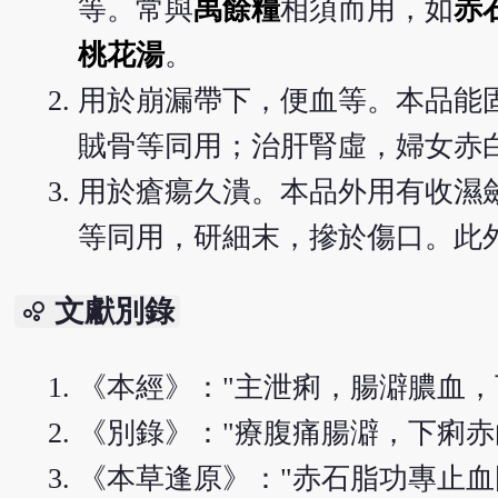
等。常與
禹餘糧
相須而用，如
赤
桃花湯
。
用於崩漏帶下，便血等。本品能
賊骨等同用；治肝腎虛，婦女赤
用於瘡瘍久潰。本品外用有收濕
等同用，研細末，摻於傷口。此
文獻別錄
bubble_chart
《本經》："主泄痢，腸澼膿血，
《別錄》："療腹痛腸澼，下痢赤白
《本草逢原》："赤石脂功專止