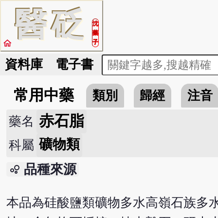
醫
砭
沈
藥
home
子
資料庫
電子書
常用中藥
類別
歸經
注音
赤石脂
藥名
礦物類
科屬
品種來源
bubble_chart
本品為硅酸鹽類礦物多水高嶺石族多