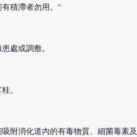
痢有積滯者勿用。"
撒患處或調敷。
官桂。
能吸附消化道內的有毒物質、細菌毒素