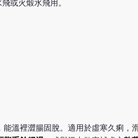
水飛或火煅水飛用。
，能溫裡澀腸固脫。適用於虛寒久痢，