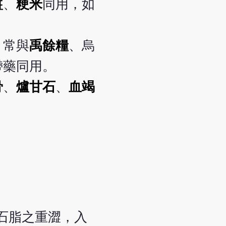
薑
、
粳米
同用，如
，常與
禹餘糧
、烏
帶藥同用。
骨
、
爐甘石
、
血竭
石脂之重澀，入