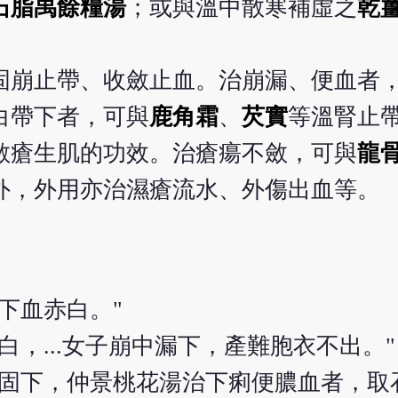
石脂禹餘糧湯
；或與溫中散寒補虛之
乾
固崩止帶、收斂止血。治崩漏、便血者
白帶下者，可與
鹿角霜
、
芡實
等溫腎止
斂瘡生肌的功效。治瘡瘍不斂，可與
龍
外，外用亦治濕瘡流水、外傷出血等。
下血赤白。"
，...女子崩中漏下，產難胞衣不出。"
血固下，仲景桃花湯治下痢便膿血者，取