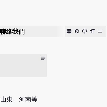
聯絡我們
language
bug_report
color_lens
format_size
menu
subject
、山東、河南等