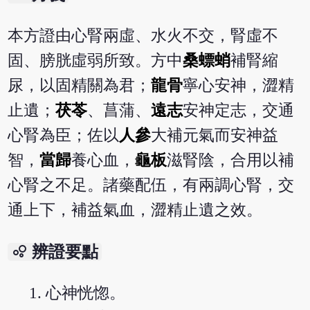
本方證由心腎兩虛、水火不交，腎虛不
固、膀胱虛弱所致。方中
桑螵蛸
補腎縮
尿，以固精關為君；
龍骨
寧心安神，澀精
止遺；
茯苓
、菖蒲、
遠志
安神定志，交通
心腎為臣；佐以
人參
大補元氣而安神益
智，
當歸
養心血，
龜板
滋腎陰，合用以補
心腎之不足。諸藥配伍，有兩調心腎，交
通上下，補益氣血，澀精止遺之效。
bubble_chart
辨證要點
心神恍惚。