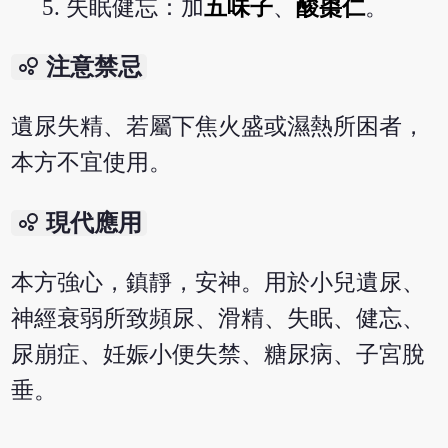
失眠健忘：加
五味子
、
酸棗仁
。
bubble_chart
注意禁忌
遺尿失精、若屬下焦火盛或濕熱所困者，
本方不宜使用。
bubble_chart
現代應用
本方強心，鎮靜，安神。用於小兒遺尿、
神經衰弱所致頻尿、滑精、失眠、健忘、
尿崩症、妊娠小便失禁、糖尿病、子宮脫
垂。