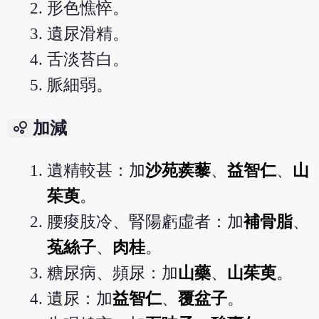
形色憔悴。
遺尿滑精。
舌淡苔白。
脈細弱。
bubble_chart
加減
遺精較甚：加
沙苑蒺藜
、
益智仁
、
山
茱萸
。
腰痠肢冷、腎陽虧虛者：加
補骨脂
、
菟絲子
、
肉桂
。
糖尿病、頻尿：加
山藥
、
山茱萸
。
遺尿：加
益智仁
、
覆盆子
。