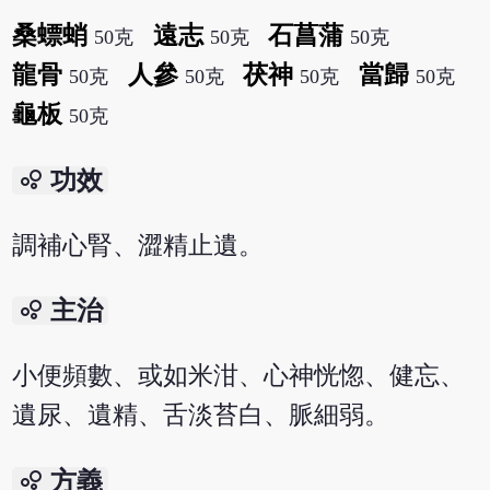
桑螵蛸
遠志
石菖蒲
50克
50克
50克
龍骨
人參
茯神
當歸
50克
50克
50克
50克
龜板
50克
bubble_chart
功效
調補心腎、澀精止遺。
bubble_chart
主治
小便頻數、或如米泔、心神恍惚、健忘、
遺尿、遺精、舌淡苔白、脈細弱。
bubble_chart
方義