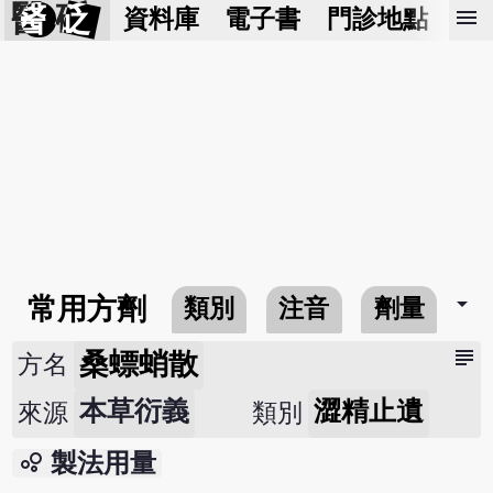
醫 砭
menu
資料庫
電子書
門診地點
預
arrow_drop_down
常用方劑
類別
注音
劑量
subject
桑螵蛸散
方名
本草衍義
澀精止遺
來源
類別
bubble_chart
製法用量