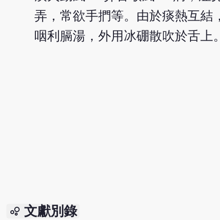
弄，常欲手捫等。由於痰熱互結
咽利膈湯，外用冰硼散吹於舌上
文獻別錄
bubble_chart