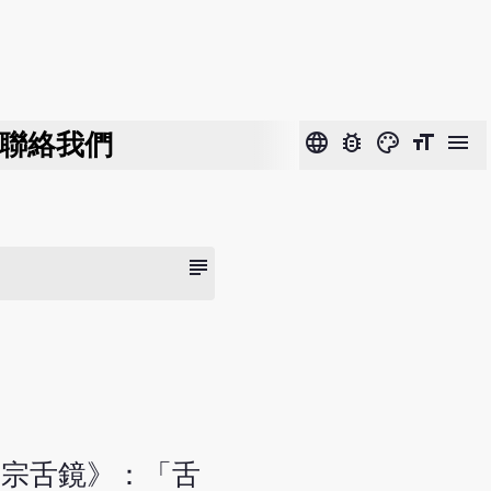
聯絡我們
language
bug_report
color_lens
format_size
menu
subject
醫宗舌鏡》：「舌