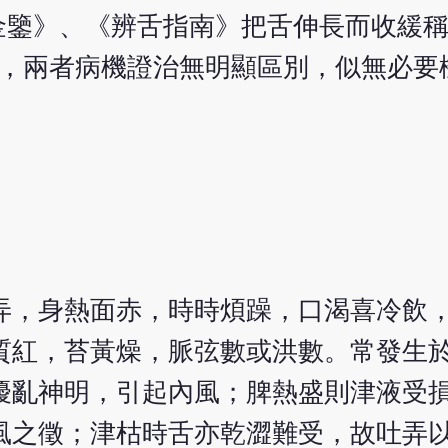
金鑒》、《辨舌指南》把舌伸長而收緩
床，兩者病機證治無明顯區別，似無必要
弄，身熱面赤，時時煩躁，口渴喜冷飲
質紅，苔黃燥，脈弦數或洪數。常發生
擾亂神明，引起內風；脾熱盛則津液受
風之徵；津枯時舌亦乾澀難受，故吐弄