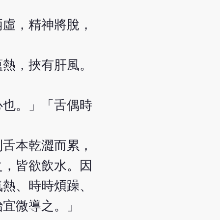
兩虛，精神將脫，
蘊熱，挾有肝風。
心也。」「舌偶時
則舌本乾澀而累，
之，皆欲飲水。因
氣熱、時時煩躁、
治宜微導之。」