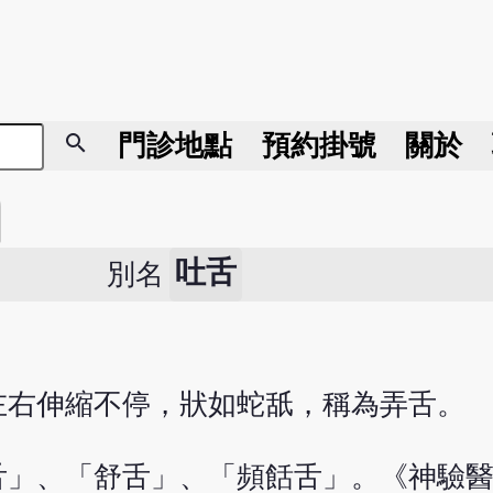
search
門診地點
預約掛號
關於
吐舌
別名
左右伸縮不停，狀如蛇舐，稱為弄舌。
舌」、「舒舌」、「頻餂舌」。《神驗