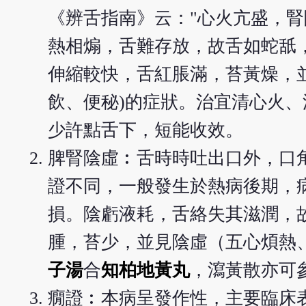
《辨舌指南》云："心火亢盛，
熱相煽，舌難存放，故舌如蛇舐
伸縮較快，舌紅脹滿，苔黃燥，並
飲、便秘)的症狀。治宜清心火
少許點舌下，短能收效。
脾腎陰虛︰舌時時吐出口外，口
證不同，一般發生於熱病後期，
損。陰虧液耗，舌絡失其滋潤，
腫，苔少，並見陰虛（五心煩熱
子湯
合
知柏地黃丸
，瀉黃散亦可
癇證︰本病呈發作性，主要臨床