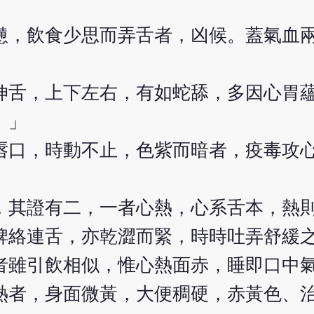
憊，飲食少思而弄舌者，凶候。蓋氣血
伸舌，上下左右，有如蛇舔，多因心胃
。」
唇口，時動不止，色紫而暗者，疫毒攻
，其證有二，一者心熱，心系舌本，熱
脾絡連舌，亦乾澀而緊，時時吐弄舒緩
者雖引飲相似，惟心熱面赤，睡即口中
熱者，身面微黃，大便稠硬，赤黃色、