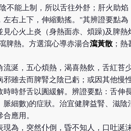
腎陰不能上制，所以舌往外舒；肝火助焰
，左右上下，伸縮動搖。"其辨證要點為
見心火上炎（身熱面赤、煩躁)及脾熱
、瀉脾熱。方選瀉心導赤湯合
瀉黃散
；熱
角流涎，五心煩熱，渴喜熱飲，舌紅苔
病邪雖去而脾腎之陰已虧；或因其他慢
故時時舒舌以圚緩解。辨證要點：舌伸
、脈細數)的症狀。治宜健脾益腎、滋陰
參合應用。
表現為，突然仆倒，昏不知人，口吐涎