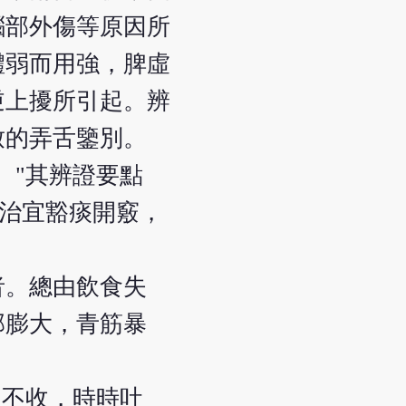
腦部外傷等原因所
體弱而用強，脾虛
逆上擾所引起。辨
致的弄舌鑒別。
。"其辨證要點
。治宜豁痰開竅，
者。總由飲食失
部膨大，青筋暴
出不收，時時吐