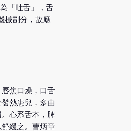
稱為「吐舌」，舌
機械劃分，故應
，唇焦口燥，口舌
於發熱患兒，多由
損。心系舌本，脾
以舒緩之。曹炳章