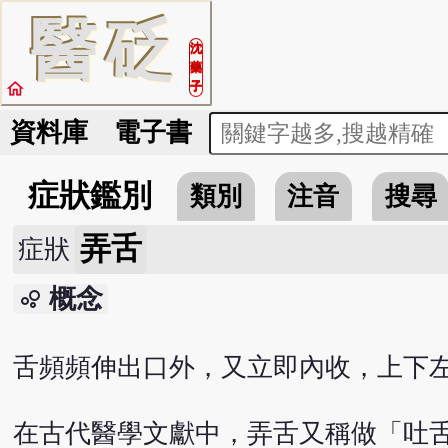
醫
砭
沈
藥
home
子
資料庫
電子書
症狀鑑別
類別
注音
搜尋
弄舌
症狀
概念
bubble_chart
舌頻頻伸出口外，又立即內收，上下
在古代醫學文獻中，弄舌又稱做「吐