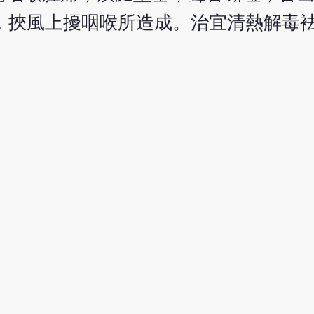
，挾風上擾咽喉所造成。治宜清熱解毒
。