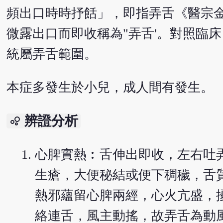
頻出口時時抒餂」，即指弄舌《醫宗
微露出口而即收稱為"弄舌'。對照臨
統屬弄舌範圍。
本症多發生於小兒，成人間有發生。
辨證分析
bubble_chart
心脾實熱︰舌伸出即收，左右吐
生瘡，大便秘結或便下稠穢，舌
熱邪蘊留心脾兩經，心火亢盛，
絡連舌，風主動搖，故弄舌為動