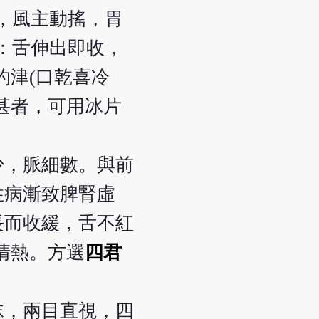
，風主動搖，胃
：舌伸出即收，
灼津(口乾喜冷
甚者，可用冰片
少，脈細數。與前
性病漸致脾腎虛
長而收緩，舌不紅
清熱。方選
四君
沫，兩目直視，四