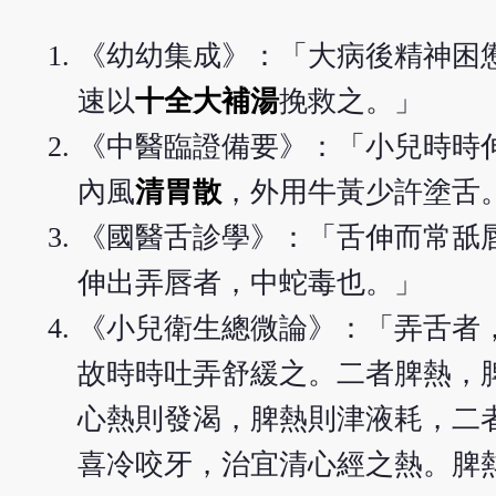
《幼幼集成》：「大病後精神困
速以
十全大補湯
挽救之。」
《中醫臨證備要》：「小兒時時
內風
清胃散
，外用牛黃少許塗舌
《國醫舌診學》：「舌伸而常舐
伸出弄唇者，中蛇毒也。」
《小兒衛生總微論》：「弄舌者
故時時吐弄舒緩之。二者脾熱，
心熱則發渴，脾熱則津液耗，二
喜冷咬牙，治宜清心經之熱。脾