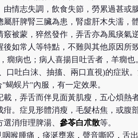
。由情志失調，飲食失節，勞累過甚或
總屬肝脾腎三臟為患，腎虛肝木失濡，
清竅被蒙，猝然發作，弄舌亦為風痰氣
醒後如常人等特點，不難與其他原因所
，癇病也；病人喜揚目吐舌者，羊癇也
、口吐白沫、抽搐、兩口直視)的症狀
合"蝎蜈片"內服，有一定效果。
記載，弄舌而伴見面黃肌瘦，五心煩熱
成疳。症見形體消瘦，毛髮枯焦，或腹
方選消疳理脾湯、
參苓白朮散
等。
見咽喉腫痛，痰涎壅塞，聲音嘶啞，舌