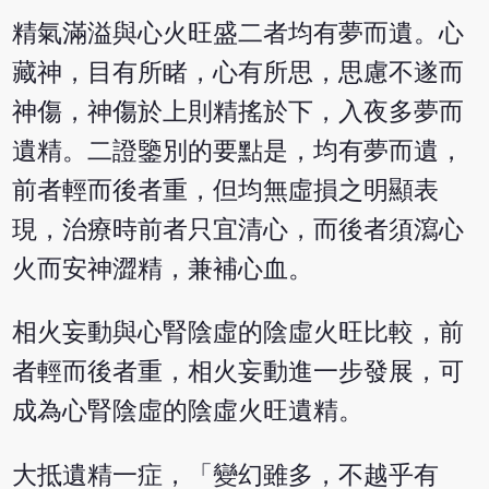
精氣滿溢與心火旺盛二者均有夢而遺。心
藏神，目有所睹，心有所思，思慮不遂而
神傷，神傷於上則精搖於下，入夜多夢而
遺精。二證鑒別的要點是，均有夢而遺，
前者輕而後者重，但均無虛損之明顯表
現，治療時前者只宜清心，而後者須瀉心
火而安神澀精，兼補心血。
相火妄動與心腎陰虛的陰虛火旺比較，前
者輕而後者重，相火妄動進一步發展，可
成為心腎陰虛的陰虛火旺遺精。
大抵遺精一症，「變幻雖多，不越乎有