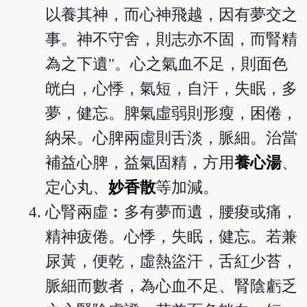
以養其神，而心神飛越，因有夢交之
事。神不守舍，則志亦不固，而腎精
為之下遺"。心之氣血不足，則面色
㿠白，心悸，氣短，自汗，失眠，多
夢，健忘。脾氣虛弱則形瘦，困倦，
納呆。心脾兩虛則舌淡，脈細。治當
補益心脾，益氣固精，方用
養心湯
、
定心丸、
妙香散
等加減。
心腎兩虛︰多有夢而遺，腰痠或痛，
精神疲倦。心悸，失眠，健忘。若兼
尿黃，便乾，虛熱盜汗，舌紅少苔，
脈細而數者，為心血不足、腎陰虧乏