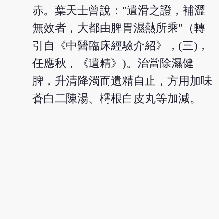
赤。葉天士曾說："遺滑之證，補澀
無效者，大都由脾胃濕熱所乘"（轉
引自《中醫臨床經驗介紹》，(三)，
任應秋，《遺精》)。治當除濕健
脾，升清降濁而遺精自止，方用加味
蒼白二陳湯、樗根白皮丸等加減。