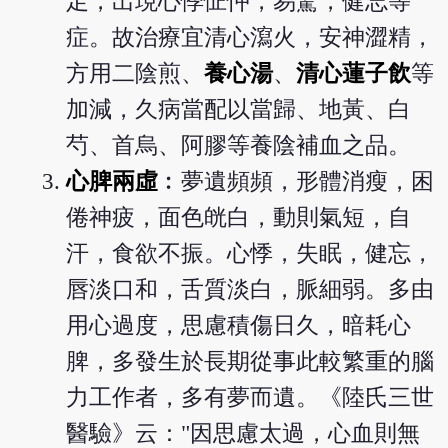
足，出現心悸怔忡，易驚，健忘等
症。故治療宜清心瀉火，安神澀精，
方用二陰煎、
養心湯
、
清心蓮子飲
等
加減，久病當配以當歸、地黃、白
芍、首烏、阿膠等養陰補血之品。
心脾兩虛
︰夢遺頻頻，形體消瘦，困
倦神疲，面色㿠白，動則氣短，自
汗，食欲不振。心悸，失眠，健忘，
唇淡口和，舌質淡白，脈細弱。多由
用心過度，思慮積傷日久，暗耗心
脾，多發生於長期從事此較繁重的腦
力工作者，多有夢而遺。《陸氏三世
醫驗》云："因思慮太過，心血則無