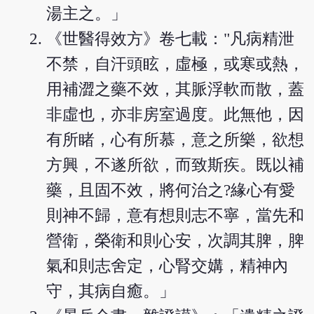
湯主之。」
《世醫得效方》卷七載："凡病精泄
不禁，自汗頭眩，虛極，或寒或熱，
用補澀之藥不效，其脈浮軟而散，蓋
非虛也，亦非房室過度。此無他，因
有所睹，心有所慕，意之所樂，欲想
方興，不遂所欲，而致斯疾。既以補
藥，且固不效，將何治之?緣心有愛
則神不歸，意有想則志不寧，當先和
營衛，榮衛和則心安，次調其脾，脾
氣和則志舍定，心腎交媾，精神內
守，其病自癒。」