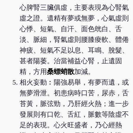
心脾腎三臟俱虛，主要表現為心腎氣
虛之證。遺精有夢或無夢，心氣虛則
心悸、短氣、自汗、面色㿠白、舌
淡、脈細，腎氣虛則腰膝痠軟、體倦
神疲、短氣不足以息、耳鳴、脫髮、
甚者陽萎。治當補益心腎，止遺固
精，方用
桑螵蛸散
加減。
相火妄動︰陽強易舉，有夢而遺，或
無夢滑泄。初患病時口苦，尿赤，舌
苔黃，脈弦勁，乃肝經火熱；進一步
發展則有口乾、舌紅，脈數等陰虛不
足的表現。心火旺盛者，乃心經熱