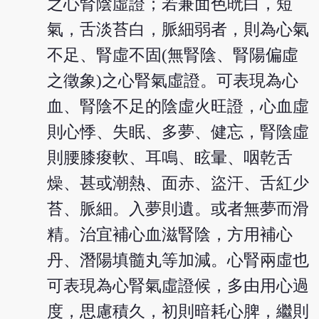
之心腎陰虛證；若兼面色㿠白，短
氣，舌淡苔白，脈細弱者，則為心氣
不足、腎虛不固(無腎陰、腎陽偏虛
之徵象)之心腎氣虛證。可表現為心
血、腎陰不足的陰虛火旺證，心血虛
則心悸、失眠、多夢、健忘，腎陰虛
則腰膝痠軟、耳鳴、眩暈、咽乾舌
燥、甚或潮熱、面赤、盜汗、舌紅少
苔、脈細。入夢則遺。或者無夢而滑
精。治宜補心血滋腎陰，方用補心
丹、潛陽填髓丸等加減。心腎兩虛也
可表現為心腎氣虛證候，多由用心過
度，思慮積久，初則暗耗心脾，繼則