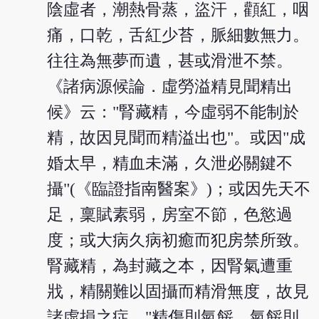
陰虛者，潮熱骨蒸，盜汗，顴紅，咽
痛，口乾，舌紅少苔，脈細數無力。
往往為無夢而遺，甚或滑泄不禁。
《諸病源候論．虛勞溢精見聞精出
候》云："腎藏精，今虛弱不能制於
精，故因見聞而精溢出也"。或因"成
婚太早，精血未滿，久泄必關鍵不
攝"(《臨證指南醫案》)；或因先天不
足，稟賦素弱，房室不節，色慾過
度；或大病久病初癒而犯房禁所致。
腎藏精，為封藏之本，因腎氣遭重
戕，精關難以固攝而精滑無度，故見
諸虛損之症。"精傷則氣餒，氣餒則