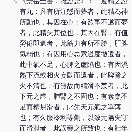
《景岳全書．雜證謨》：「遺精之證
有九：凡有所注戀而夢者，此精為神
所動也，其因在心；有欲事不遂而夢
者，此精失其位也，其因在腎；有值
勞倦即遺者，此筋力有所不勝，肝脾
氣弱也；有因用心思索過度徹遺者，
此中氣不足，心脾之虛陷也；有因濕
熱下流或相火妄動而遺者，此脾腎之
火不清也；有無故而精滑不禁者，此
下元之虛，肺腎之不固也；有素稟不
足而精易滑者，此先天元氣之單薄
也；有久服冷利等劑，以致元陽失守
而滑泄者，此誤藥之所致也；有壯年