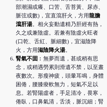
部潮濕或癢、口苦、舌苔黃、尿赤、
脈弦或數)，宜直瀉肝火，方用
龍膽
瀉肝湯
。相火妄動遺精乃肝經有熱，
久之或兼陰虛。若兼有陰虛火旺者
(口乾、舌紅、脈細數)，宜滋陰降
火，方用
滋陰降火湯
。
腎氣不固
︰無夢而遺，甚或稍有思
念，或稍遇勞累則滑遺不禁，以至晝
夜數次。形瘦神疲，頭暈耳鳴，身體
困倦，腰膝痠軟無力，短氣不足以
息。若腎陽虛者，手足清冷，畏寒，
倦臥，口鼻氣清，舌淡，脈沉細；腎