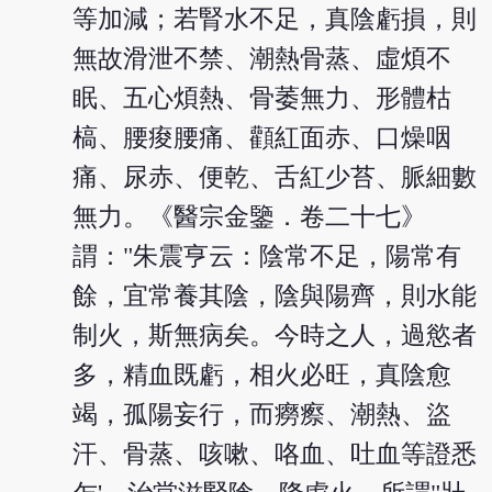
等加減；若腎水不足，真陰虧損，則
無故滑泄不禁、潮熱骨蒸、虛煩不
眠、五心煩熱、骨萎無力、形體枯
槁、腰痠腰痛、顴紅面赤、口燥咽
痛、尿赤、便乾、舌紅少苔、脈細數
無力。《醫宗金鑒．卷二十七》
謂："朱震亨云：陰常不足，陽常有
餘，宜常養其陰，陰與陽齊，則水能
制火，斯無病矣。今時之人，過慾者
多，精血既虧，相火必旺，真陰愈
竭，孤陽妄行，而癆瘵、潮熱、盜
汗、骨蒸、咳嗽、咯血、吐血等證悉