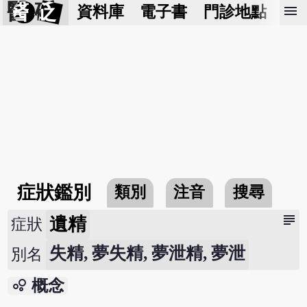
醫 砭
menu
資料庫
電子書
門診地點
預
症狀鑑別
類別
注音
搜尋
subject
遺精
症狀
失精, 夢失精, 夢泄精, 夢泄
別名
bubble_chart
概念