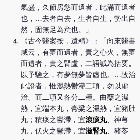
氣盛，久節房慾而遺者，此滿而遺者
也，…去者自去，生者自生，勢出自
然，固無足為意也。」
《古今醫案按．遺精》：「向來醫書
咸云，有夢而遺者，責之心火，無夢
而遺者，責之腎虛，二語誠為括要。
以予驗之，有夢無夢皆虛也。…故治
此證者，惟濕熱鬱滯二項，勿以虛
治。而二項又各分二種。曲蘗之濕
熱，宜端本丸，膏粱之濕熱，宜豬肚
丸；積痰之鬱滯，宜
滾痰丸
、神芎
丸，伏火之鬱滯，宜
滋腎丸
、豬苓