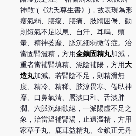
神散"(《沈氏尊生書》)，故表現為形
瘦氣弱、腰痠、腰痛、肢體困倦、動
則短氣不足以息、自汗、耳鳴、頭
暈、精神萎靡、脈沉細弱微等症。治
當固腎澀精，方用
金鎖固精丸
加減，
重者當補腎填精、滋陰補陽，方用
大
造丸
加減。若腎陰不足，則精滑無
度、精冷、精稀、肢涼畏寒、倦臥神
靡、口鼻氣清、唇淡口和、舌淡胖
潤、六脈沉細欲絕，一派陽虛不足之
象，治當溫補腎湯，止遺澀精，方用
家草子丸、鹿茸益精丸、金鎖正元丹