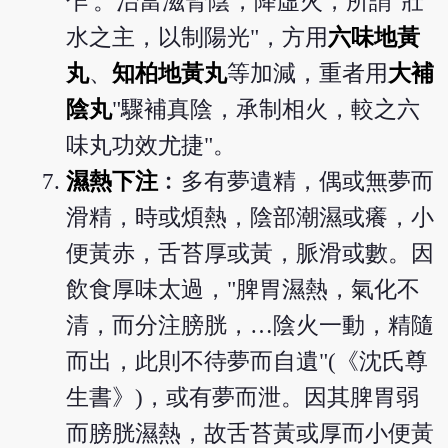
乍'。治當滋腎陰，降虛火，所謂"壯
水之主，以制陽光"，方用
六味地黃
丸
、
知柏地黃丸
等加減，重者用
大補
陰丸
"驟補真陰，承制相火，較之六
味丸功效尤捷"。
濕熱下注
︰多有夢遺精，偶或無夢而
滑精，時或煩熱，陰部潮濕或癢，小
便黃赤，舌苔厚或黃，脈滑或數。因
飲食厚味太過，"脾胃濕熱，氣化不
清，而分注膀胱，…陰火一動，精隨
而出，此則不待夢而自遺"(《沈氏尊
生書》)，或有夢而泄。因其脾胃弱
而膀胱濕熱，故舌苔黃或厚而小便黃