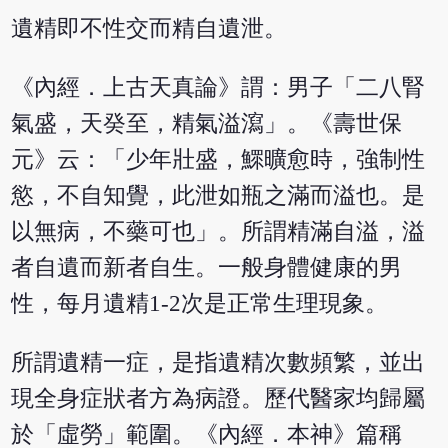
遺精即不性交而精自遺泄。
《內經．上古天真論》謂：男子「二八腎
氣盛，天癸至，精氣溢瀉」。《壽世保
元》云：「少年壯盛，鰥曠愈時，強制性
慾，不自知覺，此泄如瓶之滿而溢也。是
以無病，不藥可也」。所謂精滿自溢，溢
者自遺而新者自生。一般身體健康的男
性，每月遺精1-2次是正常生理現象。
所謂遺精一症，是指遺精次數頻繁，並出
現全身症狀者方為病證。歷代醫家均歸屬
於「虛勞」範圍。《內經．本神》篇稱