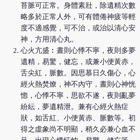
苔脈可正常。身體素壯，除遺精次數
略多於正常人外，可有體倦神疲等輕
度不適感覺，可不治，或治以清心安
神，方用清心丸。
心火亢盛︰晝則心悸不寧，夜則多夢
遺精，易驚，健忘，或兼小便黃赤，
舌尖紅，脈數。因思慕日久傷心，心
經火熱焚燎，神不內守，晝則心神恍
惚，心悸不寧，思欲不遂，夜則亂夢
紛紜，夢遺精泄。兼有心經火熱症
狀，如舌紅、小便黃赤、脈數等。初
得之虛象尚不明顯，稍久必兼心血不