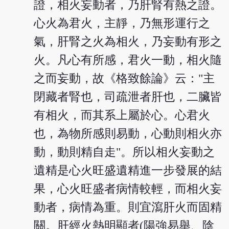
證，相火妄動者，乃肝腎有熱之證。
心火為君火，主靜，乃無形運行之
氣，肝腎之火為相火，乃妄動有形之
火。凡心有所感，君火一動，相火隨
之而妄動，故《格致餘論》云："主
閉藏者腎也，司疏泄者肝也，二臟皆
有相火，而其系上屬於心。心君火
也，為物所感則易動，心動則相火亦
動，動則精自走"。所以相火妄動之
遺精是心火旺盛遺精進一步發展的結
果，心火旺盛者病情較輕，而相火妄
動者，病情為重。則宜瀉肝火而固精
關。肝經火熱明顯者(陽強易舉、陰