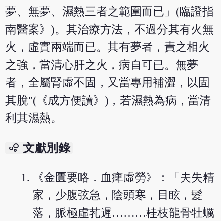
夢、無夢、濕熱三者之範圍而已」(臨證指
南醫案》)。其治療方法，不過分其有火無
火，虛實兩端而已。其有夢者，責之相火
之強，當清心肝之火，病自可已。無夢
者，全屬腎虛不固，又當專用補澀，以固
其脫"(《成方便讀》)，若濕熱為病，當清
利其濕熱。
bubble_chart
文獻別錄
《金匱要略．血痺虛勞》：「夫失精
家，少腹弦急，陰頭寒，目眩，髮
落，脈極虛芤遲………桂枝龍骨牡蠣