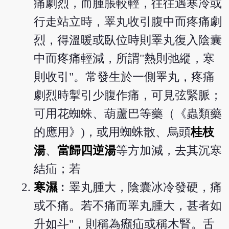
痛劇烈，而腫脹較輕，往往遇寒冷或
行走站立時，睪丸收引腹中而疼痛劇
烈，得溫暖或臥位時則睪丸復入陰囊
中而疼痛輕減，所謂"熱則弛縱，寒
則收引"。常發生於一側睪丸，疼痛
劇烈時掣引少腹作痛，可見弦緊脈；
可用花蜘蛛、葫蘆巴等藥（《蟲類藥
的應用》)，或用蜘蛛散、烏頭
桂枝
湯
、
當歸四逆湯
等方加減，去其沉寒
結疝；若
寒濕
︰睪丸腫大，陰囊冰冷發硬，痛
或不痛。若不痛而睪丸腫大，甚者如
升如斗"，則稱為㿗疝或稱木腎。舌