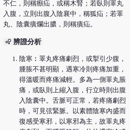
不仁，則稱㿗疝，或稱木腎；若臥則睪丸
入腹，立則出腹入陰襄中，稱狐疝；若睪
丸、陰囊㿉爛出膿，則稱㿉疝。
bubble_chart
辨證分析
陰寒︰睪丸疼痛劇烈，或掣引少腹，
腫脹不甚明顯，遇寒冷則疼痛加重，
得溫暖而疼痛減輕。多為一側睪丸脹
痛，或臥則上縮入腹，行立時則出腹
入陰囊中。舌脈可正常，若疼痛劇烈
時，可見弦緊脈。以素體陰寒內盛而
復感受寒邪，以寒邪為主，故睪丸疼