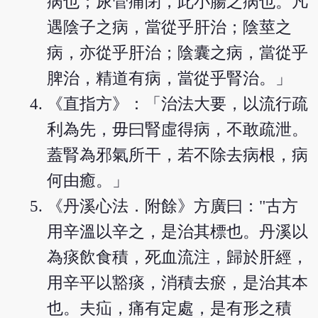
病也；尿管痛閉，此小腸之病也。凡
遇陰子之病，當從乎肝治；陰莖之
病，亦從乎肝治；陰囊之病，當從乎
脾治，精道有病，當從乎腎治。」
《直指方》：「治法大要，以流行疏
利為先，毋曰腎虛得病，不敢疏泄。
蓋腎為邪氣所干，若不除去病根，病
何由癒。」
《丹溪心法．附餘》方廣曰："古方
用辛溫以辛之，是治其標也。丹溪以
為痰飲食積，死血流注，歸於肝經，
用辛平以豁痰，消積去瘀，是治其本
也。夫疝，痛有定處，是有形之積