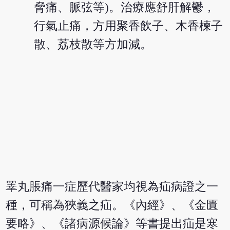
脅痛、脈弦等)。治療應舒肝解鬱，
行氣止痛，方用聚香飲子、木香楝子
散、荔枝散等方加減。
睪丸脹痛一症歷代醫家均視為疝病證之一
種，可稱為狹義之疝。《內經》、《金匱
要略》、《諸病源候論》等書提出疝是寒