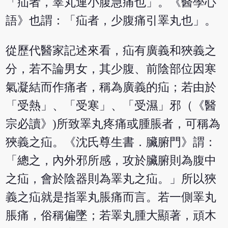
「疝者，睪丸連小腹急痛也」。《醫學心
語》也謂：「疝者，少腹痛引睪丸也」。
從歷代醫家記述來看，疝有廣義和狹義之
分，若不論男女，其少腹、前陰部位因寒
氣凝結而作痛者，稱為廣義的疝；若由於
「受熱」、「受寒」、「受濕」邪（《醫
宗必讀》)所致睪丸疼痛或腫脹者，可稱為
狹義之疝。《沈氏尊生書．臟腑門》謂：
「總之，內外邪所感，攻於臟腑則為腹中
之疝，會於陰器則為睪丸之疝。」所以狹
義之疝就是指睪丸脹痛而言。若一側睪丸
脹痛，俗稱偏墜；若睪丸腫大顯著，頑木