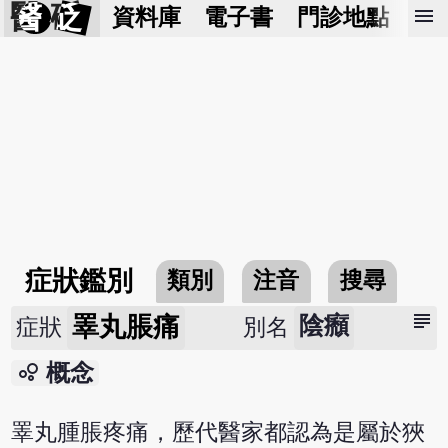
醫 砭
menu
資料庫
電子書
門診地點
預
症狀鑑別
類別
注音
搜尋
subject
睪丸脹痛
陰㿗
症狀
別名
bubble_chart
概念
睪丸腫脹疼痛，歷代醫家都認為是屬於狹