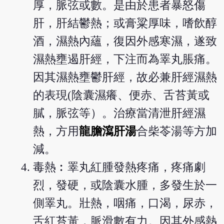
厚，脈弦或數。是由於患者暴怒傷
肝，肝結鬱熱；或膏粱厚味，嗜飲醇
酒，濕熱內蘊，復因外感寒濕，遂致
濕熱壅遏肝經，下注而為睪丸脹痛。
因其濕熱壅鬱肝經，故必兼肝經濕熱
的表現(陰囊濕癢、便赤、舌苔黃或
膩，脈弦等）。治療當清泄肝經濕
熱，方用
龍膽瀉肝湯
合柴苓湯等方加
減。
毒熱︰睪丸紅腫發熱疼痛，疼痛劇
烈，發硬，或陰囊水腫，多發生於一
側睪丸。壯熱，咽痛，口渴，尿赤，
舌紅苔黃，脈滑數有力。因其外感熱