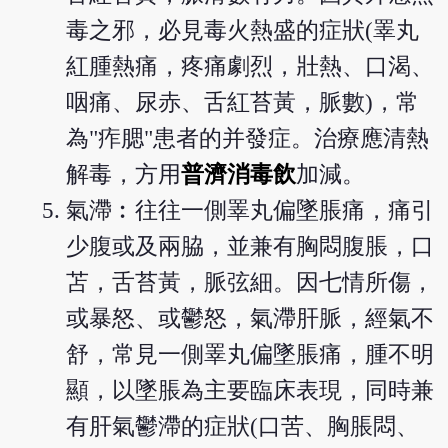
毒之邪，必見毒火熱盛的症狀(睪丸
紅腫熱痛，疼痛劇烈，壯熱、口渴、
咽痛、尿赤、舌紅苔黃，脈數)，常
為"痄腮"患者的并發症。治療應清熱
解毒，方用
普濟消毒飲
加減。
氣滯︰往往一側睪丸偏墜脹痛，痛引
少腹或及兩脇，並兼有胸悶腹脹，口
苫，舌苔黃，脈弦細。因七情所傷，
或暴怒、或鬱怒，氣滯肝脈，經氣不
舒，常見一側睪丸偏墜脹痛，腫不明
顯，以墜脹為主要臨床表現，同時兼
有肝氣鬱滯的症狀(口苦、胸脹悶、