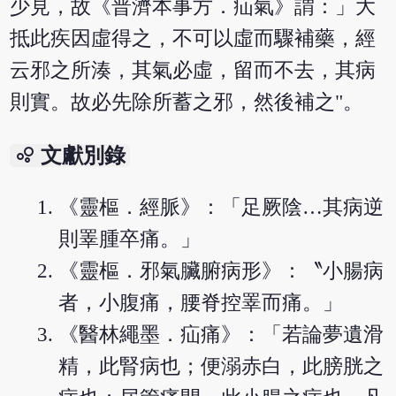
少見，故《普濟本事方．疝氣》謂：」大
抵此疾因虛得之，不可以虛而驟補藥，經
云邪之所湊，其氣必虛，留而不去，其病
則實。故必先除所蓄之邪，然後補之"。
bubble_chart
文獻別錄
《靈樞．經脈》：「足厥陰…其病逆
則睪腫卒痛。」
《靈樞．邪氣臟腑病形》：〝小腸病
者，小腹痛，腰脊控睪而痛。」
《醫林繩墨．疝痛》：「若論夢遺滑
精，此腎病也；便溺赤白，此膀胱之