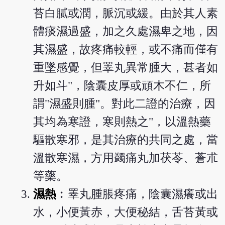
苔白膩或潤，脈沉或緩。由於其人素
體痰濕過盛，加之久處濕卑之地，因
其濕盛，故疼痛較輕，或不痛而僅有
重墜感覺，但睪丸異常腫大，甚者如
升如斗"，陰囊皮厚或頑木不仁，所
謂"濕盛則腫"。對此二證的治療，因
其均為寒證，寒則熱之"，以溫熱藥
驅散寒邪，是其治療的共同之處，當
溫散寒濕，方用蠲痛丸加茯苓、蒼朮
等藥。
濕熱
︰睪丸腫脹疼痛，陰囊濕癢或出
水，小便黃赤，大便秘結，舌苔黃或