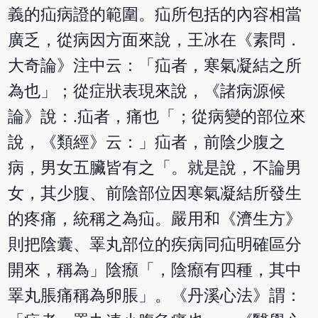
義的疝病證的範圍。疝所包括的內容相當
廣乏，從病因方面來說，王冰在《素問．
大奇論》注中云：「疝者，寒氣凝結之所
為也」；從症狀表現來說，《諸病源候
論》說：.疝者，痛也「；從病變的部位來
說，《類經》云：」疝者，前陰少腹之
病，男女五臟皆有之「。就是說，不論男
女，其少腹、前陰部位因寒氣凝結所發生
的疼痛，統稱之為疝。嚴用和《濟生方》
則把陰囊、睪丸部位的疾病同疝明確區分
開來，稱為」陰㿗「，陰㿗有四種，其中
睪丸脹痛稱為卵脹」。《丹溪心法》謂：