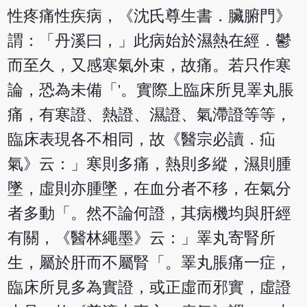
性疼痛性疾病，《沈氏尊生書．臟腑門》
謂：「丹溪曰，」此病始於濕熱在經．鬱
而至久，又感寒氣外束，故痛。若只作寒
論，恐為未備「'。實際上臨床所見睪丸脹
痛，有寒證、熱證、濕證、氣滯證等等，
臨床表現各不相同，故《醫宗必讀．疝
氣》云：」寒則多痛，熱則多縱，濕則腫
墜，虛則亦腫墜，在血分者不移，在氣分
者多動「。然不論何證，其病機均與肝經
有關，《醫林繩墨》云：」睪丸寄腎所
生，屬於肝而不屬腎「。睪丸脹痛一症，
臨床所見多為實證，或正虛而邪實，虛證